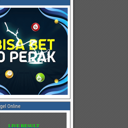
gel Online