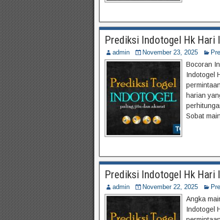
Prediksi Indotogel Hk Hari
admin
November 23, 2025
Pre
Bocoran I
Indotogel 
permintaan 
harian yang
perhitung
Sobat main
Prediksi Indotogel Hk Hari
admin
November 22, 2025
Pre
Angka mai
Indotogel 
permintaan