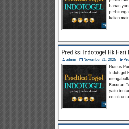
harian yan
perhitung
kalian main
Prediksi Indotogel Hk Hari
admin
November 21, 2025
Pre
Rumus Pait
Indotogel 
mengabulka
Bocoran To
yaitu ten
cocok untu