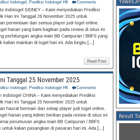
YowesJP
diksi Indotogel
,
Prediksi Indotogel HK
Comments
to Indotogel SIDNEY – Kami menyediakan Prediksi
Hk Hari Ini Tanggal 26 November 2025 untuk
n permintaan dari semua player judi togel online.
ogel harian yang kami bagikan pada review di situs ini
ang perhitungan angka main BB Campuran / BBFS yang
 kalian mainkan di togel hari ini. Ada begitu […]
Read Post
 Ini Tanggal 25 November 2025
diksi Indotogel
,
Prediksi Indotogel HK
Comments
n Indotogel CHINA – Kami menyediakan Prediksi
Hk Hari Ini Tanggal 25 November 2025 untuk
n hasrat bermain dari setiap player judi togel online.
gel harian yang Admin berikan pada review di situs ini
Result To
genai perumusan angka main BB Campuran / BBFS
 untuk kalian pasangkan di pasaran hari ini. Ada […]