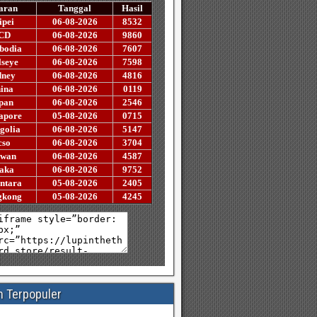
n Terpopuler