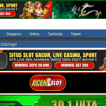
rlengkap
ney, China, Taiwan, Cambodia Paling Akurat dan jitu sesuai bocoran angka main
Singapore
Sidney
Cambodia
Taiwan
 Indotogel