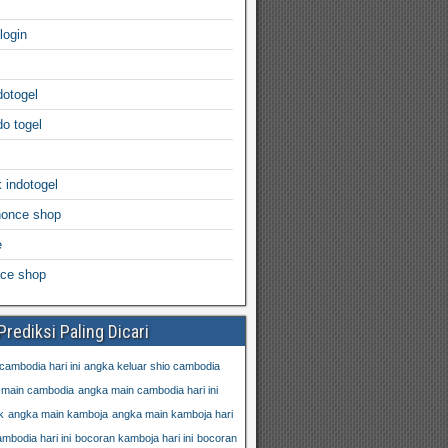
login
dotogel
do togel
 indotogel
nonce shop
e
ace shop
Prediksi Paling Dicari
cambodia hari ini
angka keluar shio cambodia
 main cambodia
angka main cambodia hari ini
k
angka main kamboja
angka main kamboja hari
mbodia hari ini
bocoran kamboja hari ini
bocoran