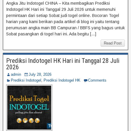
Angka Jitu Indotogel CHINA – Kita membagikan Prediksi
Indotogel HK Hari ini Tanggal 29 Juli 2026 untuk memenuhi
permintaan dari setiap Sobat judi togel online. Bocoran Togel
harian yang kami berikan pada artikel di blog ini yaitu tentang
perumusan angka main BB Campuran / BBFS yang bagus untuk
Sobat pasangkan di togel hari ini. Ada begitu […]
Read Post
Prediksi Indotogel HK Hari ini Tanggal 28 Juli
2026
admin
July 28, 2026
Prediksi Indotogel
,
Prediksi Indotogel HK
Comments