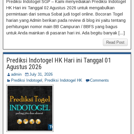
Prediksi Indotogel SGP – Kami menyediakan Prediksi Indotogel
HK Hari ini Tanggal 02 Agustus 2026 untuk mengabulkan
permintaan dari semua Sobat judi togel online. Bocoran Togel
harian yang Admin berikan pada review di blog ini yaitu tentang
perhitungan nomor main BB Campuran / BBFS yang bagus
untuk Anda mainkan di pasaran hari ini. Ada begitu banyak […]
Read Post
Prediksi Indotogel HK Hari ini Tanggal 01
Agustus 2026
admin
July 31, 2026
Prediksi Indotogel
,
Prediksi Indotogel HK
Comments