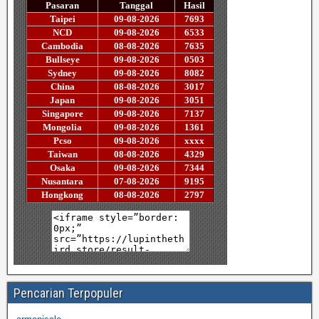
Pencarian Terpopuler