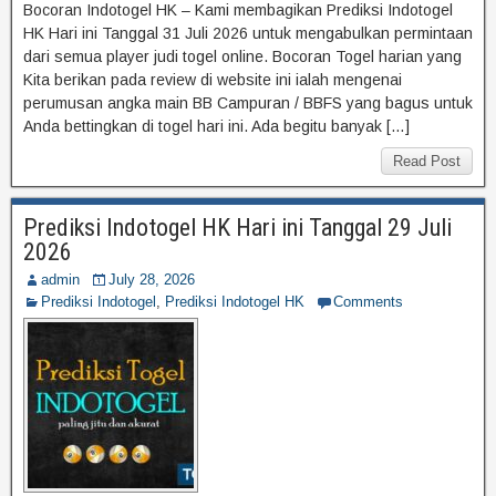
Bocoran Indotogel HK – Kami membagikan Prediksi Indotogel
HK Hari ini Tanggal 31 Juli 2026 untuk mengabulkan permintaan
dari semua player judi togel online. Bocoran Togel harian yang
Kita berikan pada review di website ini ialah mengenai
perumusan angka main BB Campuran / BBFS yang bagus untuk
Anda bettingkan di togel hari ini. Ada begitu banyak […]
Read Post
Prediksi Indotogel HK Hari ini Tanggal 29 Juli
2026
admin
July 28, 2026
Prediksi Indotogel
,
Prediksi Indotogel HK
Comments