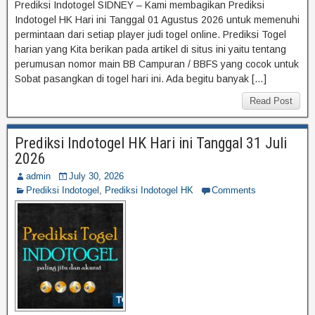
Prediksi Indotogel SIDNEY – Kami membagikan Prediksi
Indotogel HK Hari ini Tanggal 01 Agustus 2026 untuk memenuhi
permintaan dari setiap player judi togel online. Prediksi Togel
harian yang Kita berikan pada artikel di situs ini yaitu tentang
perumusan nomor main BB Campuran / BBFS yang cocok untuk
Sobat pasangkan di togel hari ini. Ada begitu banyak […]
Read Post
Prediksi Indotogel HK Hari ini Tanggal 31 Juli
2026
admin
July 30, 2026
Prediksi Indotogel
,
Prediksi Indotogel HK
Comments