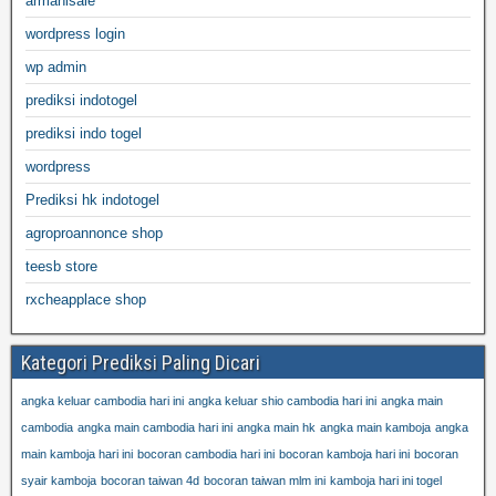
armanisale
wordpress login
wp admin
prediksi indotogel
prediksi indo togel
wordpress
Prediksi hk indotogel
agroproannonce shop
teesb store
rxcheapplace shop
Kategori Prediksi Paling Dicari
angka keluar cambodia hari ini
angka keluar shio cambodia hari ini
angka main
cambodia
angka main cambodia hari ini
angka main hk
angka main kamboja
angka
main kamboja hari ini
bocoran cambodia hari ini
bocoran kamboja hari ini
bocoran
syair kamboja
bocoran taiwan 4d
bocoran taiwan mlm ini
kamboja hari ini togel