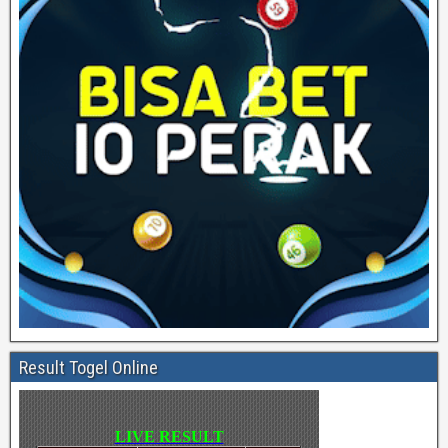
Result Togel Online