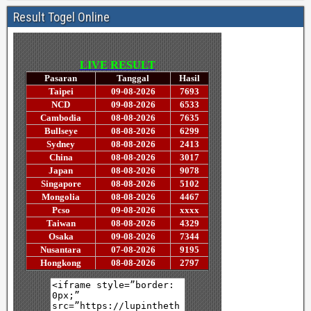
Result Togel Online