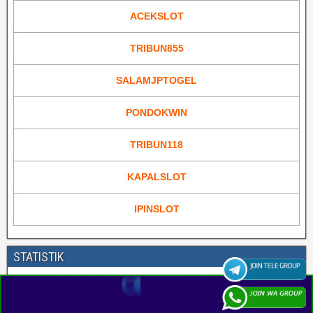
ACEKSLOT
TRIBUN855
SALAMJPTOGEL
PONDOKWIN
TRIBUN118
KAPALSLOT
IPINSLOT
STATISTIK
Indotogel HK Prediksi Togel Terlengkap © 2022
Frontier Theme