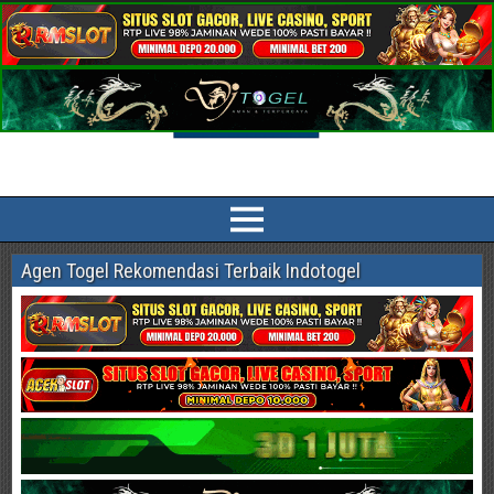
Indotogel HK Prediksi Togel Terlengkap
Prediksi Indotogel HK, Singapore Pools, Sidney, China, Taiwan, Cambodia
Paling Akurat dan jitu sesuai bocoran angka main dan syair togel online
Agen Togel Rekomendasi Terbaik Indotogel