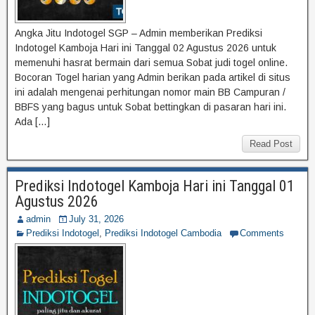
Angka Jitu Indotogel SGP – Admin memberikan Prediksi
Indotogel Kamboja Hari ini Tanggal 02 Agustus 2026 untuk
memenuhi hasrat bermain dari semua Sobat judi togel online.
Bocoran Togel harian yang Admin berikan pada artikel di situs
ini adalah mengenai perhitungan nomor main BB Campuran /
BBFS yang bagus untuk Sobat bettingkan di pasaran hari ini.
Ada […]
Read Post
Prediksi Indotogel Kamboja Hari ini Tanggal 01
Agustus 2026
admin
July 31, 2026
Prediksi Indotogel
,
Prediksi Indotogel Cambodia
Comments