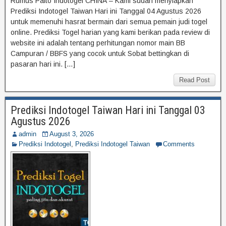
Rumus Paito Indotogel CHINA – Kami sudah menyiapkan
Prediksi Indotogel Taiwan Hari ini Tanggal 04 Agustus 2026
untuk memenuhi hasrat bermain dari semua pemain judi togel
online. Prediksi Togel harian yang kami berikan pada review di
website ini adalah tentang perhitungan nomor main BB
Campuran / BBFS yang cocok untuk Sobat bettingkan di
pasaran hari ini. […]
Read Post
Prediksi Indotogel Taiwan Hari ini Tanggal 03
Agustus 2026
admin
August 3, 2026
Prediksi Indotogel
,
Prediksi Indotogel Taiwan
Comments