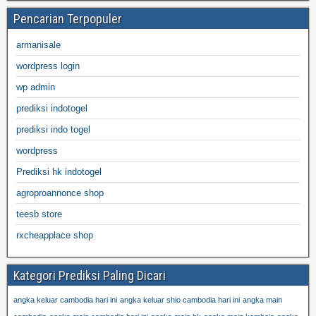
Pencarian Terpopuler
armanisale
wordpress login
wp admin
prediksi indotogel
prediksi indo togel
wordpress
Prediksi hk indotogel
agroproannonce shop
teesb store
rxcheapplace shop
Kategori Prediksi Paling Dicari
angka keluar cambodia hari ini
angka keluar shio cambodia hari ini
angka main