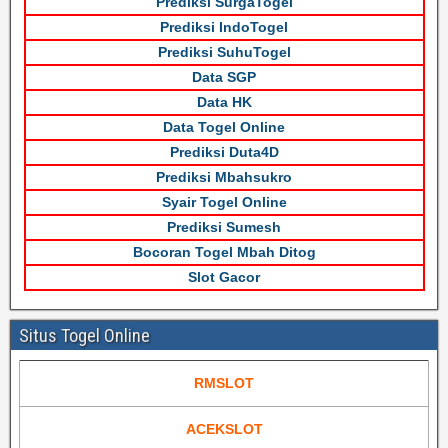
Prediksi SurgaTogel
Prediksi IndoTogel
Prediksi SuhuTogel
Data SGP
Data HK
Data Togel Online
Prediksi Duta4D
Prediksi Mbahsukro
Syair Togel Online
Prediksi Sumesh
Bocoran Togel Mbah Ditog
Slot Gacor
Situs Togel Online
RMSLOT
ACEKSLOT