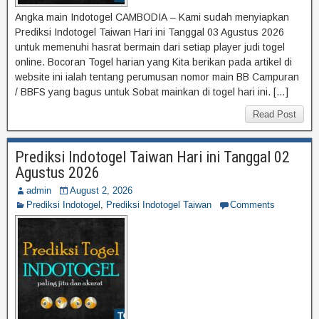
Angka main Indotogel CAMBODIA – Kami sudah menyiapkan
Prediksi Indotogel Taiwan Hari ini Tanggal 03 Agustus 2026
untuk memenuhi hasrat bermain dari setiap player judi togel
online. Bocoran Togel harian yang Kita berikan pada artikel di
website ini ialah tentang perumusan nomor main BB Campuran
/ BBFS yang bagus untuk Sobat mainkan di togel hari ini. […]
Read Post
Prediksi Indotogel Taiwan Hari ini Tanggal 02
Agustus 2026
admin
August 2, 2026
Prediksi Indotogel
,
Prediksi Indotogel Taiwan
Comments