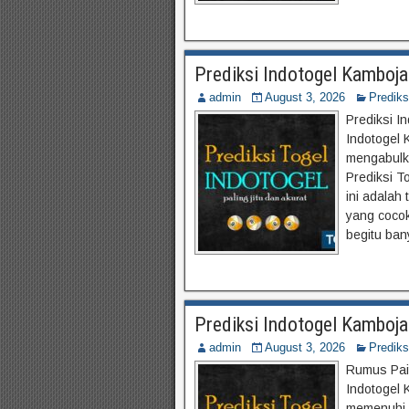
Prediksi Indotogel Kamboja
admin
August 3, 2026
Prediks
Prediksi 
Indotogel 
mengabulka
Prediksi T
ini adala
yang cocok
begitu ban
Prediksi Indotogel Kamboja
admin
August 3, 2026
Prediks
Rumus Pai
Indotogel 
memenuhi p