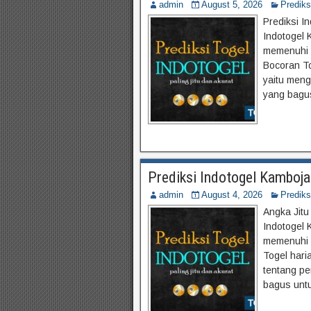
admin
August 5, 2026
Prediks
Prediksi I
Indotogel 
memenuhi h
Bocoran Tog
yaitu men
yang bagus
Prediksi Indotogel Kamboja
admin
August 4, 2026
Prediks
Angka Jit
Indotogel 
memenuhi p
Togel haria
tentang p
bagus untuk