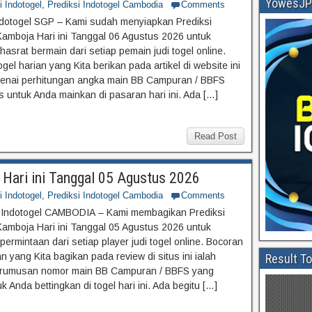
YowesJP
i Indotogel
,
Prediksi Indotogel Cambodia
Comments
ndotogel SGP – Kami sudah menyiapkan Prediksi
Kamboja Hari ini Tanggal 06 Agustus 2026 untuk
asrat bermain dari setiap pemain judi togel online.
el harian yang Kita berikan pada artikel di website ini
genai perhitungan angka main BB Campuran / BBFS
 untuk Anda mainkan di pasaran hari ini. Ada […]
Read Post
 Hari ini Tanggal 05 Agustus 2026
i Indotogel
,
Prediksi Indotogel Cambodia
Comments
u Indotogel CAMBODIA – Kami membagikan Prediksi
Kamboja Hari ini Tanggal 05 Agustus 2026 untuk
ermintaan dari setiap player judi togel online. Bocoran
n yang Kita bagikan pada review di situs ini ialah
Result To
erumusan nomor main BB Campuran / BBFS yang
 Anda bettingkan di togel hari ini. Ada begitu […]