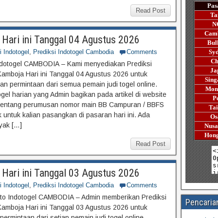
Read Post
 Hari ini Tanggal 04 Agustus 2026
i Indotogel
,
Prediksi Indotogel Cambodia
Comments
Indotogel CAMBODIA – Kami menyediakan Prediksi
Kamboja Hari ini Tanggal 04 Agustus 2026 untuk
n permintaan dari semua pemain judi togel online.
ogel harian yang Admin bagikan pada artikel di website
h tentang perumusan nomor main BB Campuran / BBFS
 untuk kalian pasangkan di pasaran hari ini. Ada
yak […]
Read Post
 Hari ini Tanggal 03 Agustus 2026
i Indotogel
,
Prediksi Indotogel Cambodia
Comments
to Indotogel CAMBODIA – Admin memberikan Prediksi
Pencaria
Kamboja Hari ini Tanggal 03 Agustus 2026 untuk
ermintaan dari setiap pemain judi togel online.