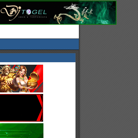
 dan syair togel online