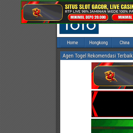
Indotogel HK Prediksi Togel Te
Prediksi Indotogel HK, Singapore Pools, Sid
Home
Hongkong
China
Agen Togel Rekomendasi Terbaik