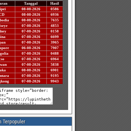
n Terpopuler