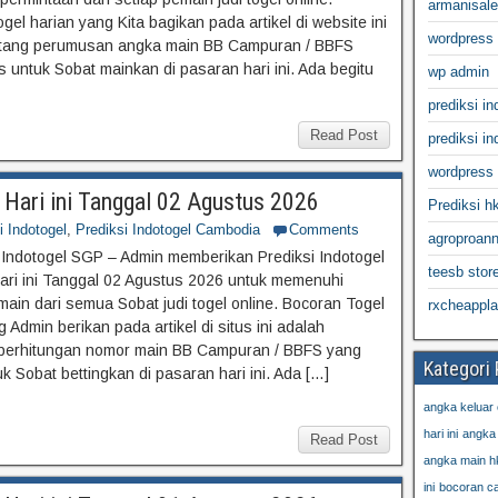
armanisale
gel harian yang Kita bagikan pada artikel di website ini
wordpress 
ntang perumusan angka main BB Campuran / BBFS
 untuk Sobat mainkan di pasaran hari ini. Ada begitu
wp admin
prediksi in
Read Post
prediksi in
wordpress
 Hari ini Tanggal 02 Agustus 2026
Prediksi hk
i Indotogel
,
Prediksi Indotogel Cambodia
Comments
agroproan
 Indotogel SGP – Admin memberikan Prediksi Indotogel
teesb stor
ri ini Tanggal 02 Agustus 2026 untuk memenuhi
main dari semua Sobat judi togel online. Bocoran Togel
rxcheappl
 Admin berikan pada artikel di situs ini adalah
perhitungan nomor main BB Campuran / BBFS yang
Kategori 
k Sobat bettingkan di pasaran hari ini. Ada […]
angka keluar 
hari ini
angka
Read Post
angka main h
ini
bocoran ca