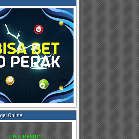
gel Online