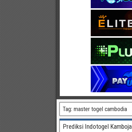
Tag:
master togel cambodia
Prediksi Indotogel Kamboja