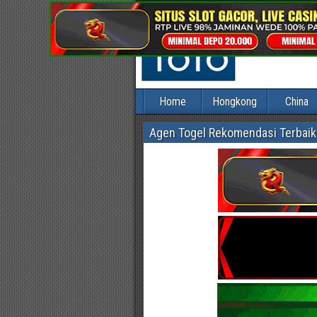
Indotogel HK Prediksi Togel Te
Prediksi Indotogel HK, Singapore Pools, Sid
Home
Hongkong
China
Agen Togel Rekomendasi Terbaik