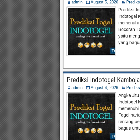
admin
August 5, 2026
Prediks
Prediksi I
Indotogel 
memenuhi h
Bocoran Tog
yaitu men
yang bagus
Prediksi Indotogel Kamboja
admin
August 4, 2026
Prediks
Angka Jit
Indotogel 
memenuhi p
Togel haria
tentang p
bagus untuk