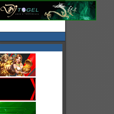
 dan syair togel online