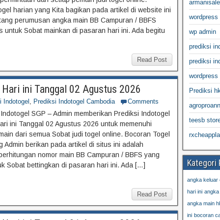
armanisale
gel harian yang Kita bagikan pada artikel di website ini
wordpress 
ntang perumusan angka main BB Campuran / BBFS
 untuk Sobat mainkan di pasaran hari ini. Ada begitu
wp admin
prediksi in
Read Post
prediksi in
wordpress
 Hari ini Tanggal 02 Agustus 2026
Prediksi hk
i Indotogel
,
Prediksi Indotogel Cambodia
Comments
agroproan
 Indotogel SGP – Admin memberikan Prediksi Indotogel
teesb stor
ri ini Tanggal 02 Agustus 2026 untuk memenuhi
main dari semua Sobat judi togel online. Bocoran Togel
rxcheappl
 Admin berikan pada artikel di situs ini adalah
perhitungan nomor main BB Campuran / BBFS yang
Kategori 
k Sobat bettingkan di pasaran hari ini. Ada […]
angka keluar 
hari ini
angka
Read Post
angka main h
ini
bocoran ca