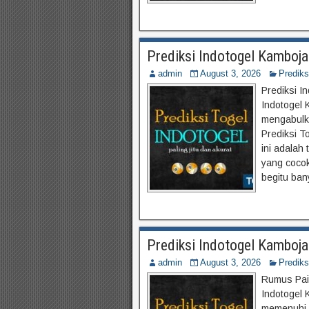
Prediksi Indotogel Kamboja
admin
August 3, 2026
Prediks
Prediksi 
Indotogel 
mengabulka
Prediksi T
ini adala
yang cocok
begitu ban
Prediksi Indotogel Kamboja
admin
August 3, 2026
Prediks
Rumus Pai
Indotogel 
memenuhi p