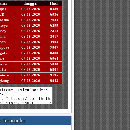
n Terpopuler