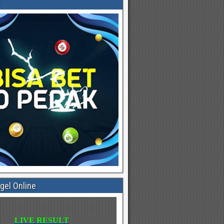
gel Online