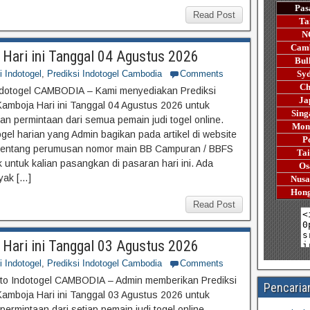
Read Post
 Hari ini Tanggal 04 Agustus 2026
i Indotogel
,
Prediksi Indotogel Cambodia
Comments
Indotogel CAMBODIA – Kami menyediakan Prediksi
Kamboja Hari ini Tanggal 04 Agustus 2026 untuk
n permintaan dari semua pemain judi togel online.
ogel harian yang Admin bagikan pada artikel di website
h tentang perumusan nomor main BB Campuran / BBFS
 untuk kalian pasangkan di pasaran hari ini. Ada
yak […]
Read Post
 Hari ini Tanggal 03 Agustus 2026
i Indotogel
,
Prediksi Indotogel Cambodia
Comments
to Indotogel CAMBODIA – Admin memberikan Prediksi
Pencaria
Kamboja Hari ini Tanggal 03 Agustus 2026 untuk
ermintaan dari setiap pemain judi togel online.