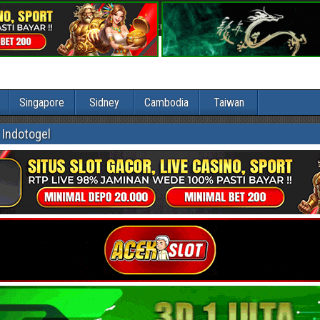
rlengkap
ney, China, Taiwan, Cambodia Paling Akurat dan jitu sesuai bocoran angka main
Singapore
Sidney
Cambodia
Taiwan
 Indotogel