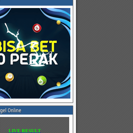
gel Online