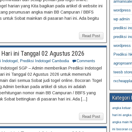
armanisale
gel harian yang Kita bagikan pada artikel di website ini
wordpress 
ntang perumusan angka main BB Campuran / BBFS
 untuk Sobat mainkan di pasaran hari ini. Ada begitu
wp admin
prediksi in
Read Post
prediksi in
wordpress
 Hari ini Tanggal 02 Agustus 2026
Prediksi hk
i Indotogel
,
Prediksi Indotogel Cambodia
Comments
agroproan
 Indotogel SGP – Admin memberikan Prediksi Indotogel
teesb stor
ri ini Tanggal 02 Agustus 2026 untuk memenuhi
main dari semua Sobat judi togel online. Bocoran Togel
rxcheappl
 Admin berikan pada artikel di situs ini adalah
perhitungan nomor main BB Campuran / BBFS yang
Kategori 
k Sobat bettingkan di pasaran hari ini. Ada […]
angka keluar 
hari ini
angka
Read Post
angka main h
ini
bocoran ca