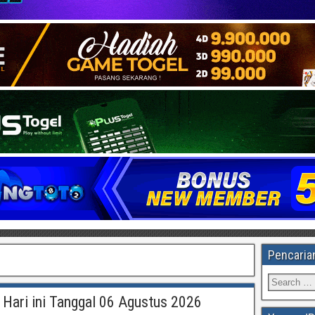
Pencaria
 Hari ini Tanggal 06 Agustus 2026