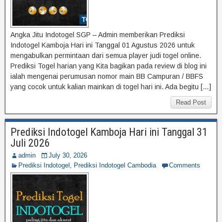
Angka Jitu Indotogel SGP – Admin memberikan Prediksi
Indotogel Kamboja Hari ini Tanggal 01 Agustus 2026 untuk
mengabulkan permintaan dari semua player judi togel online.
Prediksi Togel harian yang Kita bagikan pada review di blog ini
ialah mengenai perumusan nomor main BB Campuran / BBFS
yang cocok untuk kalian mainkan di togel hari ini. Ada begitu […]
Read Post
Prediksi Indotogel Kamboja Hari ini Tanggal 31
Juli 2026
admin
July 30, 2026
Prediksi Indotogel
,
Prediksi Indotogel Cambodia
Comments