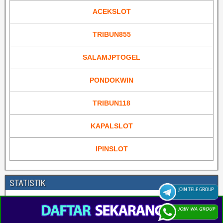
ACEKSLOT
TRIBUN855
SALAMJPTOGEL
PONDOKWIN
TRIBUN118
KAPALSLOT
IPINSLOT
STATISTIK
Indotogel HK Prediksi Togel Terlengkap © 2022
Frontier Theme