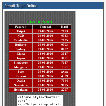
Result Togel Online