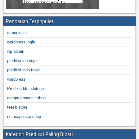
Pencarian Terpopuler
armanisale
wordpress login
wp admin
prediksi indotogel
prediksi indo togel
wordpress
Prediksi hk indotogel
agroproannonce shop
teesb store
rxcheapplace shop
Kategori Prediksi Paling Dicari