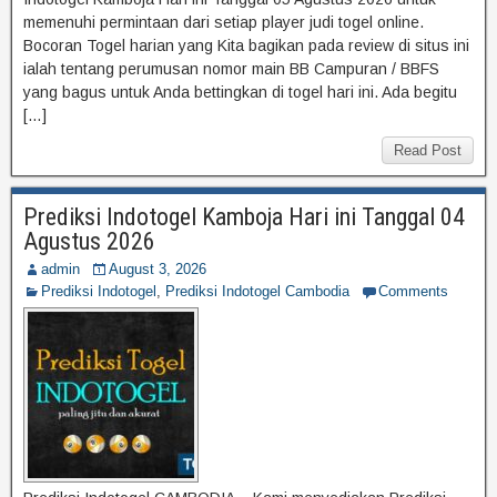
memenuhi permintaan dari setiap player judi togel online.
Bocoran Togel harian yang Kita bagikan pada review di situs ini
ialah tentang perumusan nomor main BB Campuran / BBFS
yang bagus untuk Anda bettingkan di togel hari ini. Ada begitu
[…]
Read Post
Prediksi Indotogel Kamboja Hari ini Tanggal 04
Agustus 2026
admin
August 3, 2026
Prediksi Indotogel
,
Prediksi Indotogel Cambodia
Comments