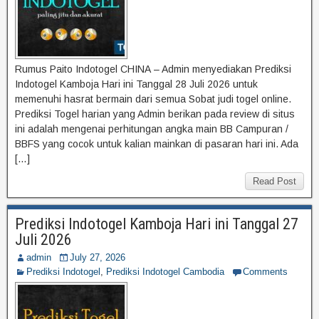
Rumus Paito Indotogel CHINA – Admin menyediakan Prediksi
Indotogel Kamboja Hari ini Tanggal 28 Juli 2026 untuk
memenuhi hasrat bermain dari semua Sobat judi togel online.
Prediksi Togel harian yang Admin berikan pada review di situs
ini adalah mengenai perhitungan angka main BB Campuran /
BBFS yang cocok untuk kalian mainkan di pasaran hari ini. Ada
[…]
Read Post
Prediksi Indotogel Kamboja Hari ini Tanggal 27
Juli 2026
admin
July 27, 2026
Prediksi Indotogel
,
Prediksi Indotogel Cambodia
Comments