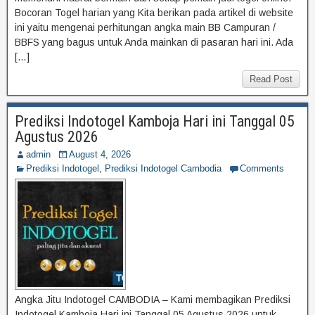
Bocoran Togel harian yang Kita berikan pada artikel di website
ini yaitu mengenai perhitungan angka main BB Campuran /
BBFS yang bagus untuk Anda mainkan di pasaran hari ini. Ada
[…]
Read Post
Prediksi Indotogel Kamboja Hari ini Tanggal 05
Agustus 2026
admin
August 4, 2026
Prediksi Indotogel
,
Prediksi Indotogel Cambodia
Comments
Angka Jitu Indotogel CAMBODIA – Kami membagikan Prediksi
Indotogel Kamboja Hari ini Tanggal 05 Agustus 2026 untuk