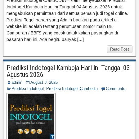
Prediksi Indotogel CAMBODIA – Kami menyediakan Prediksi
Indotogel Kamboja Hari ini Tanggal 04 Agustus 2026 untuk
mengabulkan permintaan dari semua pemain judi togel online.
Prediksi Togel harian yang Admin bagikan pada artikel di
website ini adalah tentang perumusan nomor main BB
Campuran / BBFS yang cocok untuk kalian pasangkan di
pasaran hari ini. Ada begitu banyak […]
Read Post
Prediksi Indotogel Kamboja Hari ini Tanggal 03
Agustus 2026
admin
August 3, 2026
Prediksi Indotogel
,
Prediksi Indotogel Cambodia
Comments