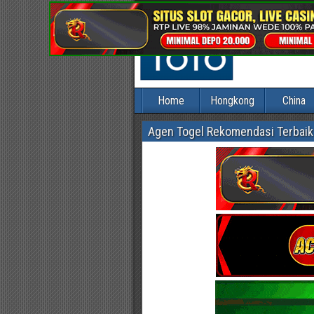
Indotogel HK Prediksi Togel Te
Prediksi Indotogel HK, Singapore Pools, Sid
Home
Hongkong
China
Agen Togel Rekomendasi Terbaik