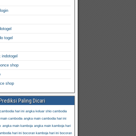
login
dotogel
do togel
 indotogel
nonce shop
e
ace shop
Prediksi Paling Dicari
cambodia hari ini
angka keluar shio cambodia
 main cambodia
angka main cambodia hari ini
k
angka main kamboja
angka main kamboja hari
mbodia hari ini
bocoran kamboja hari ini
bocoran