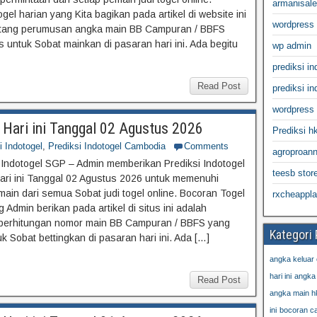
armanisale
gel harian yang Kita bagikan pada artikel di website ini
wordpress 
ntang perumusan angka main BB Campuran / BBFS
 untuk Sobat mainkan di pasaran hari ini. Ada begitu
wp admin
prediksi in
Read Post
prediksi in
wordpress
 Hari ini Tanggal 02 Agustus 2026
Prediksi hk
i Indotogel
,
Prediksi Indotogel Cambodia
Comments
agroproan
 Indotogel SGP – Admin memberikan Prediksi Indotogel
teesb stor
ri ini Tanggal 02 Agustus 2026 untuk memenuhi
main dari semua Sobat judi togel online. Bocoran Togel
rxcheappl
 Admin berikan pada artikel di situs ini adalah
perhitungan nomor main BB Campuran / BBFS yang
Kategori 
k Sobat bettingkan di pasaran hari ini. Ada […]
angka keluar 
hari ini
angka
Read Post
angka main h
ini
bocoran ca