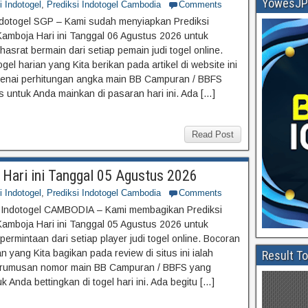
YowesJP
i Indotogel
,
Prediksi Indotogel Cambodia
Comments
ndotogel SGP – Kami sudah menyiapkan Prediksi
Kamboja Hari ini Tanggal 06 Agustus 2026 untuk
asrat bermain dari setiap pemain judi togel online.
el harian yang Kita berikan pada artikel di website ini
genai perhitungan angka main BB Campuran / BBFS
 untuk Anda mainkan di pasaran hari ini. Ada […]
Read Post
 Hari ini Tanggal 05 Agustus 2026
i Indotogel
,
Prediksi Indotogel Cambodia
Comments
u Indotogel CAMBODIA – Kami membagikan Prediksi
Kamboja Hari ini Tanggal 05 Agustus 2026 untuk
ermintaan dari setiap player judi togel online. Bocoran
n yang Kita bagikan pada review di situs ini ialah
Result To
erumusan nomor main BB Campuran / BBFS yang
 Anda bettingkan di togel hari ini. Ada begitu […]