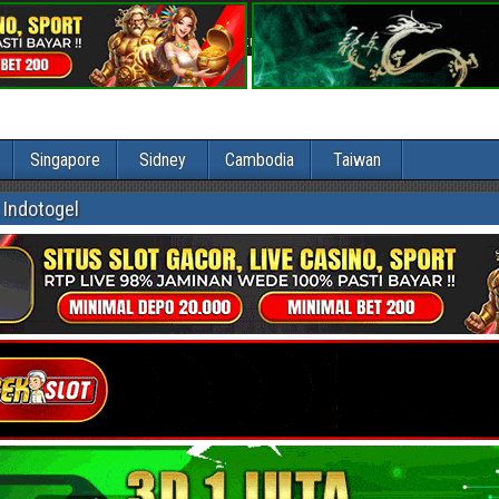
rlengkap
ney, China, Taiwan, Cambodia Paling Akurat dan jitu sesuai bocoran angka main
Singapore
Sidney
Cambodia
Taiwan
 Indotogel