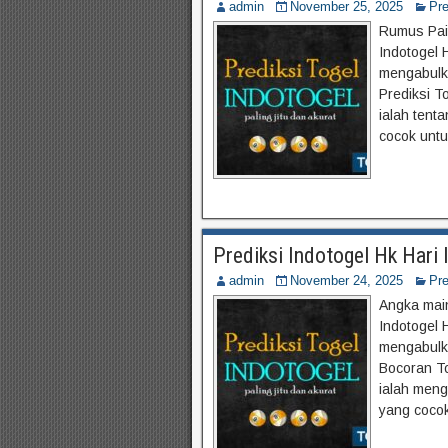
admin
November 25, 2025
Pre
Rumus Pai
Indotogel 
mengabulka
Prediksi T
ialah tent
cocok untuk
Prediksi Indotogel Hk Hari
admin
November 24, 2025
Pre
Angka mai
Indotogel 
mengabulka
Bocoran To
ialah men
yang cocok