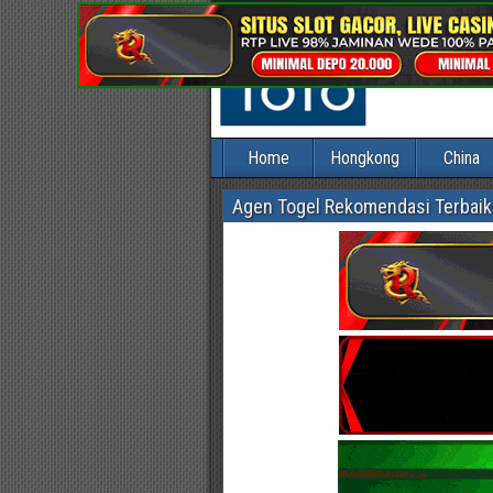
Indotogel HK Prediksi Togel Te
Prediksi Indotogel HK, Singapore Pools, Sid
Home
Hongkong
China
Agen Togel Rekomendasi Terbaik