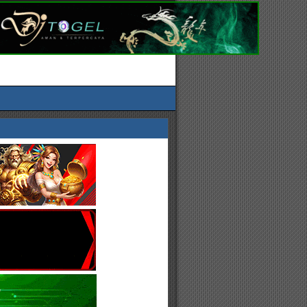
 dan syair togel online