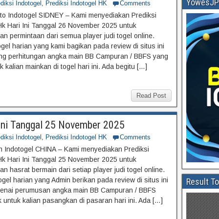
YowesJP
diksi Indotogel
,
Prediksi Indotogel HK
Comments
to Indotogel SIDNEY – Kami menyediakan Prediksi
Hk Hari Ini Tanggal 26 November 2025 untuk
n permintaan dari semua player judi togel online.
ogel harian yang kami bagikan pada review di situs ini
ang perhitungan angka main BB Campuran / BBFS yang
 kalian mainkan di togel hari ini. Ada begitu […]
Read Post
 Ini Tanggal 25 November 2025
diksi Indotogel
,
Prediksi Indotogel HK
Comments
n Indotogel CHINA – Kami menyediakan Prediksi
Hk Hari Ini Tanggal 25 November 2025 untuk
n hasrat bermain dari setiap player judi togel online.
gel harian yang Admin berikan pada review di situs ini
Result To
genai perumusan angka main BB Campuran / BBFS
 untuk kalian pasangkan di pasaran hari ini. Ada […]