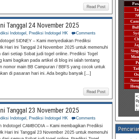
Read Post
 Ini Tanggal 24 November 2025
diksi Indotogel
,
Prediksi Indotogel HK
Comments
ndotogel SIDNEY – Kami menyediakan Prediksi
Hk Hari Ini Tanggal 24 November 2025 untuk memenuhi
dari setiap Sobat judi togel online. Prediksi Togel
 kami bagikan pada artikel di blog ini ialah tentang
an nomor main BB Campuran / BBFS yang cocok untuk
kan di pasaran hari ini. Ada begitu banyak […]
Read Post
 Ini Tanggal 23 November 2025
diksi Indotogel
,
Prediksi Indotogel HK
Comments
n Indotogel CAMBODIA – Kami membagikan Prediksi
Pencaria
Hk Hari Ini Tanggal 23 November 2025 untuk memenuhi
 dari semua Sobat judi togel online. Prediksi Togel