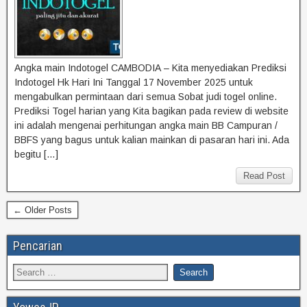
Angka main Indotogel CAMBODIA – Kita menyediakan Prediksi
Indotogel Hk Hari Ini Tanggal 17 November 2025 untuk
mengabulkan permintaan dari semua Sobat judi togel online.
Prediksi Togel harian yang Kita bagikan pada review di website
ini adalah mengenai perhitungan angka main BB Campuran /
BBFS yang bagus untuk kalian mainkan di pasaran hari ini. Ada
begitu […]
Read Post
← Older Posts
Pencarian