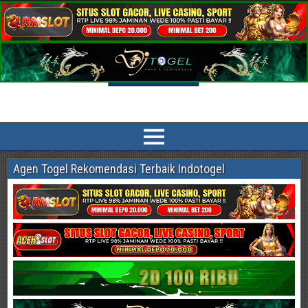
Indotogel HK Prediksi Togel Terlengkap
Prediksi Indotogel HK, Singapore Pools, Sidney, China, Taiwan, Cambodia
Paling Akurat dan jitu sesuai bocoran angka main dan syair togel online
Agen Togel Rekomendasi Terbaik Indotogel