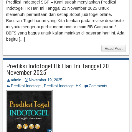
Prediksi Indotogel SGP – Kami sudah menyiapkan Prediksi
Indotogel Hk Hari Ini Tanggal 21 November 2025 untuk
memenuhi permintaan dari setiap Sobat judi togel online.
Bocoran Togel harian yang Kita berikan pada review di website
ini yaitu mengenai perhitungan nomor main BB Campuran /
BBFS yang bagus untuk kalian mainkan di pasaran hari ini. Ada
begitu […]
Read Post
Prediksi Indotogel Hk Hari Ini Tanggal 20
November 2025
admin
November 19, 2025
Prediksi Indotogel
,
Prediksi Indotogel HK
Comments