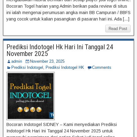
Bocoran Togel harian yang Admin berikan pada review di situs
ini ialah mengenai perumusan angka main BB Campuran / BBFS
yang cocok untuk kalian pasangkan di pasaran hari ini. Ada […]
Read Post
Prediksi Indotogel Hk Hari Ini Tanggal 24
November 2025
admin
November 23, 2025
Prediksi Indotogel
,
Prediksi Indotogel HK
Comments
Bocoran Indotogel SIDNEY – Kami menyediakan Prediksi
Indotogel Hk Hari Ini Tanggal 24 November 2025 untuk