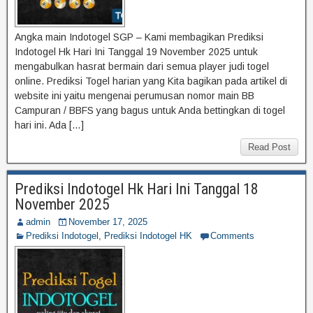
Angka main Indotogel SGP – Kami membagikan Prediksi
Indotogel Hk Hari Ini Tanggal 19 November 2025 untuk
mengabulkan hasrat bermain dari semua player judi togel
online. Prediksi Togel harian yang Kita bagikan pada artikel di
website ini yaitu mengenai perumusan nomor main BB
Campuran / BBFS yang bagus untuk Anda bettingkan di togel
hari ini. Ada […]
Read Post
Prediksi Indotogel Hk Hari Ini Tanggal 18
November 2025
admin
November 17, 2025
Prediksi Indotogel
,
Prediksi Indotogel HK
Comments