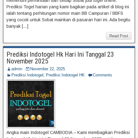
memenuhi permintaan dari setiap Sobat judi togel online.
Prediksi Togel harian yang kami bagikan pada artikel di blog ini
ialah tentang perhitungan nomor main BB Campuran / BBFS
yang cocok untuk Sobat mainkan di pasaran hari ini. Ada begitu
banyak […]
Read Post
Prediksi Indotogel Hk Hari Ini Tanggal 23
November 2025
admin
November 22, 2025
Prediksi Indotogel
,
Prediksi Indotogel HK
Comments
Angka main Indotogel CAMBODIA – Kami membagikan Prediksi