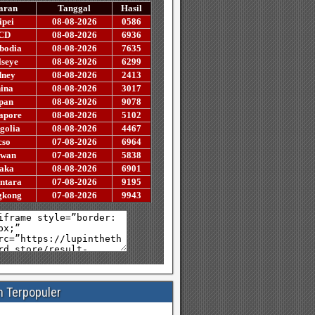
n Terpopuler