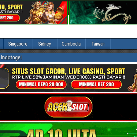
rlengkap
ney, China, Taiwan, Cambodia Paling Akurat dan jitu sesuai bocoran angka main
Singapore
Sidney
Cambodia
Taiwan
 Indotogel