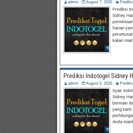
admin
August 7, 2026
Prediks
Prediksi I
Sidney Har
permintaan
harian yang
perumusan
kalian main
Prediksi Indotogel Sidney 
admin
August 5, 2026
Prediks
Syair Indo
Sidney Har
bermain dar
yang kami 
perhitung
Anda mainka