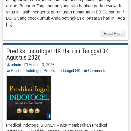
online. Bocoran Togel harian yang Kita berikan pada review di
situs ini ialah mengenai perumusan nomor main BB Campuran /
BBFS yang cocok untuk Anda bettingkan di pasaran hari ini. Ada
[…]
Read Post
Prediksi Indotogel HK Hari ini Tanggal 04
Agustus 2026
admin
August 3, 2026
Prediksi Indotogel
,
Prediksi Indotogel HK
Comments
Prediksi Indotogel SIDNEY – Kita memberikan Prediksi