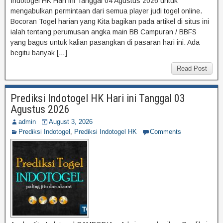
Indotogel HK Hari ini Tanggal 04 Agustus 2026 untuk
mengabulkan permintaan dari semua player judi togel online.
Bocoran Togel harian yang Kita bagikan pada artikel di situs ini
ialah tentang perumusan angka main BB Campuran / BBFS
yang bagus untuk kalian pasangkan di pasaran hari ini. Ada
begitu banyak […]
Read Post
Prediksi Indotogel HK Hari ini Tanggal 03
Agustus 2026
admin
August 3, 2026
Prediksi Indotogel
,
Prediksi Indotogel HK
Comments