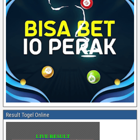
Result Togel Online