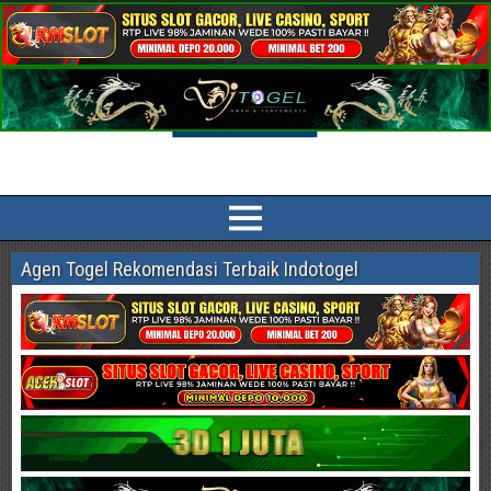
Indotogel HK Prediksi Togel Terlengkap
Prediksi Indotogel HK, Singapore Pools, Sidney, China, Taiwan, Cambodia
Paling Akurat dan jitu sesuai bocoran angka main dan syair togel online
Agen Togel Rekomendasi Terbaik Indotogel