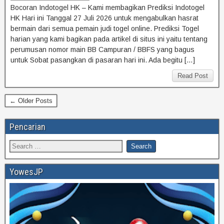
Bocoran Indotogel HK – Kami membagikan Prediksi Indotogel
HK Hari ini Tanggal 27 Juli 2026 untuk mengabulkan hasrat
bermain dari semua pemain judi togel online. Prediksi Togel
harian yang kami bagikan pada artikel di situs ini yaitu tentang
perumusan nomor main BB Campuran / BBFS yang bagus
untuk Sobat pasangkan di pasaran hari ini. Ada begitu […]
Read Post
← Older Posts
Pencarian
YowesJP