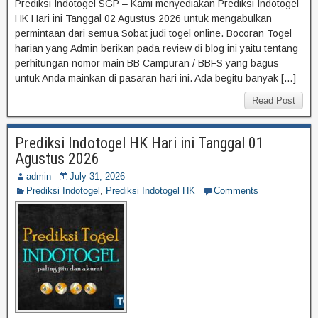
Prediksi Indotogel SGP – Kami menyediakan Prediksi Indotogel
HK Hari ini Tanggal 02 Agustus 2026 untuk mengabulkan
permintaan dari semua Sobat judi togel online. Bocoran Togel
harian yang Admin berikan pada review di blog ini yaitu tentang
perhitungan nomor main BB Campuran / BBFS yang bagus
untuk Anda mainkan di pasaran hari ini. Ada begitu banyak […]
Read Post
Prediksi Indotogel HK Hari ini Tanggal 01
Agustus 2026
admin
July 31, 2026
Prediksi Indotogel
,
Prediksi Indotogel HK
Comments