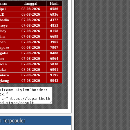
n Terpopuler