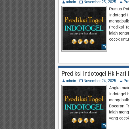
admin
November 25, 2025
Pre
Rumus Pai
Indotogel 
mengabulka
Prediksi T
ialah tent
cocok untuk
Prediksi Indotogel Hk Hari
admin
November 24, 2025
Pre
Angka mai
Indotogel 
mengabulka
Bocoran To
ialah men
yang cocok