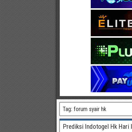
Tag:
forum syair hk
Prediksi Indotogel Hk Hari