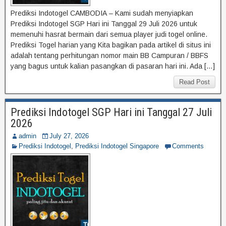
Prediksi Indotogel CAMBODIA – Kami sudah menyiapkan
Prediksi Indotogel SGP Hari ini Tanggal 29 Juli 2026 untuk
memenuhi hasrat bermain dari semua player judi togel online.
Prediksi Togel harian yang Kita bagikan pada artikel di situs ini
adalah tentang perhitungan nomor main BB Campuran / BBFS
yang bagus untuk kalian pasangkan di pasaran hari ini. Ada […]
Read Post
Prediksi Indotogel SGP Hari ini Tanggal 27 Juli
2026
admin
July 27, 2026
Prediksi Indotogel
,
Prediksi Indotogel Singapore
Comments