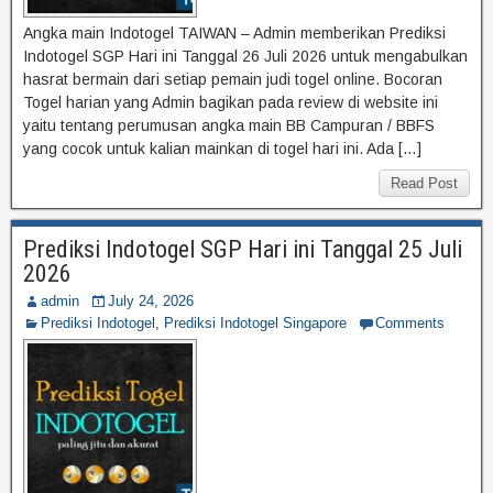
Angka main Indotogel TAIWAN – Admin memberikan Prediksi
Indotogel SGP Hari ini Tanggal 26 Juli 2026 untuk mengabulkan
hasrat bermain dari setiap pemain judi togel online. Bocoran
Togel harian yang Admin bagikan pada review di website ini
yaitu tentang perumusan angka main BB Campuran / BBFS
yang cocok untuk kalian mainkan di togel hari ini. Ada […]
Read Post
Prediksi Indotogel SGP Hari ini Tanggal 25 Juli
2026
admin
July 24, 2026
Prediksi Indotogel
,
Prediksi Indotogel Singapore
Comments