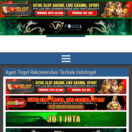
Indotogel HK Prediksi Togel Terlengkap
Prediksi Indotogel HK, Singapore Pools, Sidney, China, Taiwan, Cambodia
Paling Akurat dan jitu sesuai bocoran angka main dan syair togel online
Agen Togel Rekomendasi Terbaik Indotogel