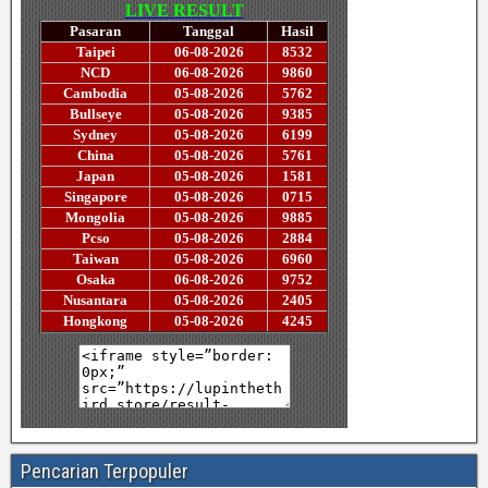
Pencarian Terpopuler