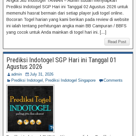
Angka Jitu Indotogel TAIWAN – Admin sudah menyiapkan
Prediksi Indotogel SGP Hari ini Tanggal 02 Agustus 2026 untuk
memenuhi hasrat bermain dari setiap player judi togel online.
Bocoran Togel harian yang kami berikan pada review di website
ini ialah tentang perhitungan angka main BB Campuran / BBFS
yang cocok untuk Anda mainkan di togel hari ini. […]
Read Post
Prediksi Indotogel SGP Hari ini Tanggal 01
Agustus 2026
admin
July 31, 2026
Prediksi Indotogel
,
Prediksi Indotogel Singapore
Comments