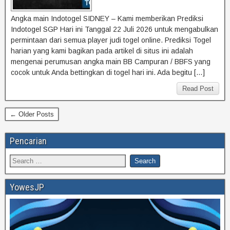
Angka main Indotogel SIDNEY – Kami memberikan Prediksi
Indotogel SGP Hari ini Tanggal 22 Juli 2026 untuk mengabulkan
permintaan dari semua player judi togel online. Prediksi Togel
harian yang kami bagikan pada artikel di situs ini adalah
mengenai perumusan angka main BB Campuran / BBFS yang
cocok untuk Anda bettingkan di togel hari ini. Ada begitu […]
Read Post
← Older Posts
Pencarian
YowesJP