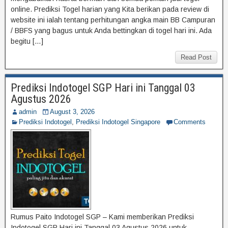
online. Prediksi Togel harian yang Kita berikan pada review di
website ini ialah tentang perhitungan angka main BB Campuran
/ BBFS yang bagus untuk Anda bettingkan di togel hari ini. Ada
begitu […]
Read Post
Prediksi Indotogel SGP Hari ini Tanggal 03
Agustus 2026
admin
August 3, 2026
Prediksi Indotogel
,
Prediksi Indotogel Singapore
Comments
Rumus Paito Indotogel SGP – Kami memberikan Prediksi
Indotogel SGP Hari ini Tanggal 03 Agustus 2026 untuk