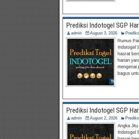
Prediksi Indotogel SGP Har
admin
August 3, 2026
Prediks
Rumus Pai
Indotogel 
hasrat ber
harian yan
mengenai 
bagus untu
Prediksi Indotogel SGP Har
admin
August 2, 2026
Prediks
Angka Jitu
Indotogel 
hasrat berm