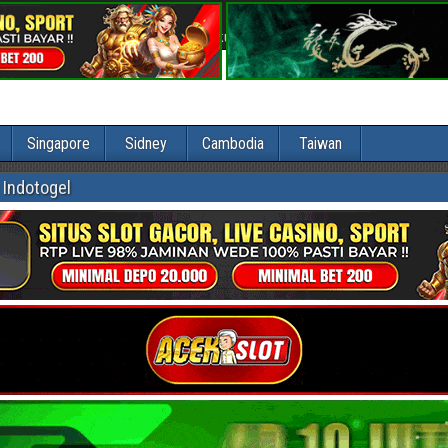
rlengkap
ney, China, Taiwan, Cambodia Paling Akurat dan jitu sesuai bocoran angka main
Singapore
Sidney
Cambodia
Taiwan
 Indotogel