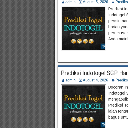
admin
August 5, 2026
Prediks
Prediksi I
Indotogel 
permintaan
harian yan
perumusan
Anda maink
Prediksi Indotogel SGP Har
admin
August 4, 2026
Prediks
Bocoran I
Indotogel 
mengabulka
Prediksi T
ialah tent
bagus untuk