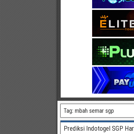
Tag:
mbah semar sgp
Prediksi Indotogel SGP Har