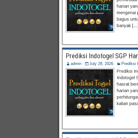
harian yan
mengenai 
bagus untu
banyak […
Prediksi Indotogel SGP Hari
admin
July 28, 2026
Prediksi 
Prediksi 
Indotogel 
hasrat ber
harian yang
perhitung
kalian pas