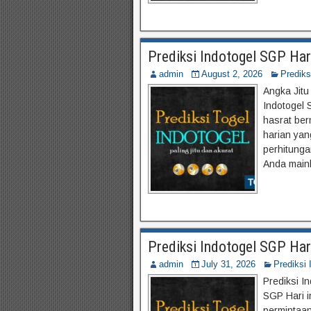
Prediksi Indotogel SGP Har
admin
August 2, 2026
Prediks
Angka Jitu
Indotogel 
hasrat berm
harian yan
perhitung
Anda mainka
Prediksi Indotogel SGP Har
admin
July 31, 2026
Prediksi 
Prediksi I
SGP Hari 
permintaan