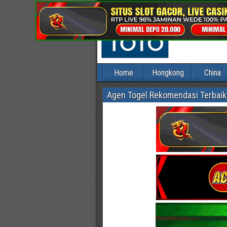
Indotogel HK Prediksi Togel Te
Prediksi Indotogel HK, Singapore Pools, Sid
Home
Hongkong
China
Agen Togel Rekomendasi Terbaik