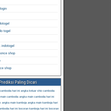
login
dotogel
do togel
 indotogel
nonce shop
e
ace shop
Prediksi Paling Dicari
cambodia hari ini
angka keluar shio cambodia
 main cambodia
angka main cambodia hari ini
k
angka main kamboja
angka main kamboja hari
mbodia hari ini
bocoran kamboja hari ini
bocoran