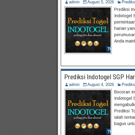
admin
August 5, 2026
Prediks
Prediksi I
Indotogel 
permintaan
harian yan
perumusan
Anda maink
Prediksi Indotogel SGP Har
admin
August 4, 2026
Prediks
Bocoran I
Indotogel 
mengabulka
Prediksi T
ialah tent
bagus untuk