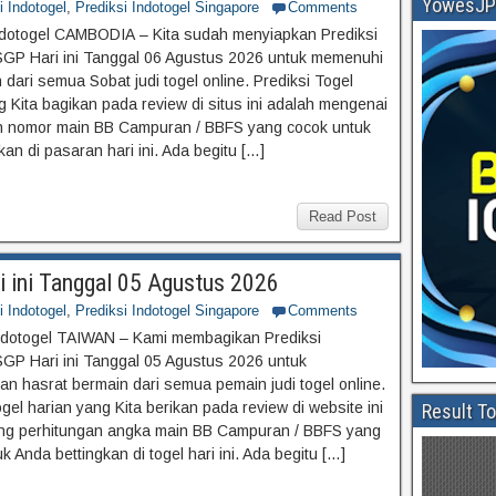
YowesJP
i Indotogel
,
Prediksi Indotogel Singapore
Comments
ndotogel CAMBODIA – Kita sudah menyiapkan Prediksi
SGP Hari ini Tanggal 06 Agustus 2026 untuk memenuhi
 dari semua Sobat judi togel online. Prediksi Togel
g Kita bagikan pada review di situs ini adalah mengenai
 nomor main BB Campuran / BBFS yang cocok untuk
an di pasaran hari ini. Ada begitu […]
Read Post
i ini Tanggal 05 Agustus 2026
i Indotogel
,
Prediksi Indotogel Singapore
Comments
ndotogel TAIWAN – Kami membagikan Prediksi
SGP Hari ini Tanggal 05 Agustus 2026 untuk
n hasrat bermain dari semua pemain judi togel online.
ogel harian yang Kita berikan pada review di website ini
Result To
ang perhitungan angka main BB Campuran / BBFS yang
 Anda bettingkan di togel hari ini. Ada begitu […]