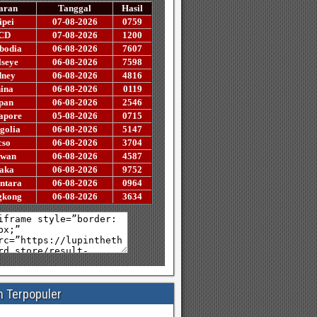
n Terpopuler