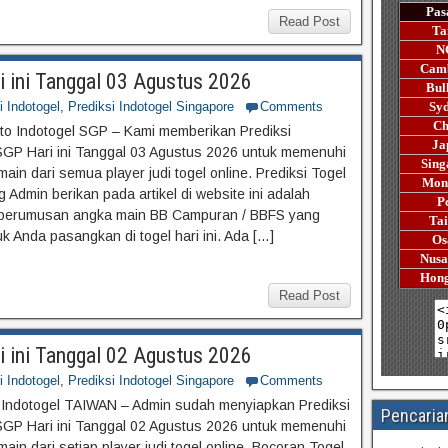
Read Post
i ini Tanggal 03 Agustus 2026
i Indotogel
,
Prediksi Indotogel Singapore
Comments
to Indotogel SGP – Kami memberikan Prediksi
SGP Hari ini Tanggal 03 Agustus 2026 untuk memenuhi
main dari semua player judi togel online. Prediksi Togel
g Admin berikan pada artikel di website ini adalah
perumusan angka main BB Campuran / BBFS yang
k Anda pasangkan di togel hari ini. Ada […]
Read Post
i ini Tanggal 02 Agustus 2026
i Indotogel
,
Prediksi Indotogel Singapore
Comments
 Indotogel TAIWAN – Admin sudah menyiapkan Prediksi
Pencaria
SGP Hari ini Tanggal 02 Agustus 2026 untuk memenuhi
ain dari setiap player judi togel online. Bocoran Togel