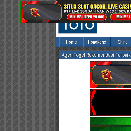
Indotogel HK Prediksi Togel Te
Prediksi Indotogel HK, Singapore Pools, Sid
Home
Hongkong
China
Agen Togel Rekomendasi Terbaik