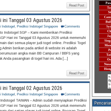
Read Post
i ini Tanggal 03 Agustus 2026
i Indotogel
,
Prediksi Indotogel Singapore
Comments
to Indotogel SGP – Kami memberikan Prediksi
SGP Hari ini Tanggal 03 Agustus 2026 untuk memenuhi
main dari semua player judi togel online. Prediksi Togel
g Admin berikan pada artikel di website ini adalah
perumusan angka main BB Campuran / BBFS yang
k Anda pasangkan di togel hari ini. Ada […]
Read Post
i ini Tanggal 02 Agustus 2026
i Indotogel
,
Prediksi Indotogel Singapore
Comments
 Indotogel TAIWAN – Admin sudah menyiapkan Prediksi
Pencaria
SGP Hari ini Tanggal 02 Agustus 2026 untuk memenuhi
ain dari setiap player judi togel online. Bocoran Togel