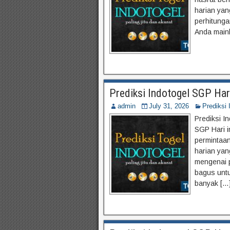
harian yan
perhitung
Anda mainka
Prediksi Indotogel SGP Har
admin
July 31, 2026
Prediksi 
Prediksi I
SGP Hari 
permintaan
harian yan
mengenai 
bagus untu
banyak […