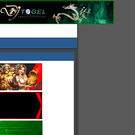
 dan syair togel online