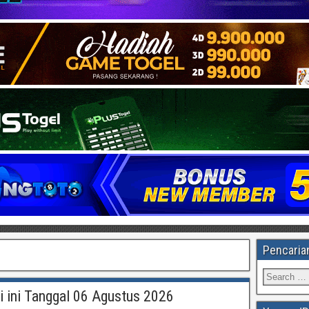
Pencaria
i ini Tanggal 06 Agustus 2026