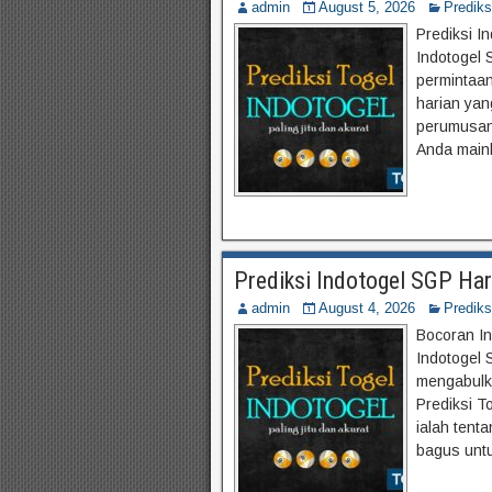
admin
August 5, 2026
Prediks
Prediksi I
Indotogel 
permintaan
harian yan
perumusan
Anda maink
Prediksi Indotogel SGP Har
admin
August 4, 2026
Prediks
Bocoran I
Indotogel 
mengabulka
Prediksi T
ialah tent
bagus untuk