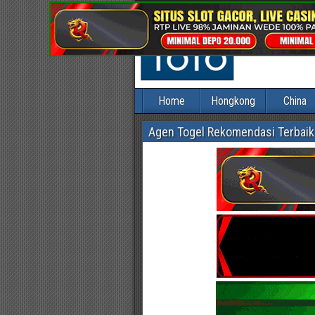
Indotogel HK Prediksi Togel Te
Prediksi Indotogel HK, Singapore Pools, Sid
Home
Hongkong
China
Agen Togel Rekomendasi Terbaik