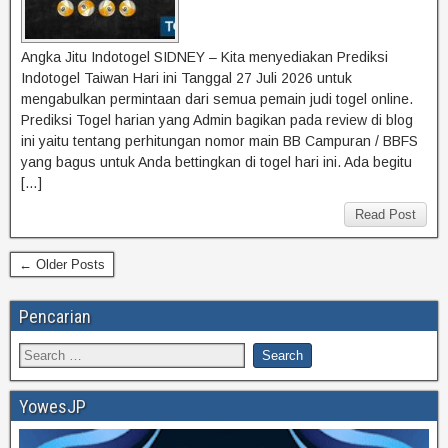
Angka Jitu Indotogel SIDNEY – Kita menyediakan Prediksi
Indotogel Taiwan Hari ini Tanggal 27 Juli 2026 untuk
mengabulkan permintaan dari semua pemain judi togel online.
Prediksi Togel harian yang Admin bagikan pada review di blog
ini yaitu tentang perhitungan nomor main BB Campuran / BBFS
yang bagus untuk Anda bettingkan di togel hari ini. Ada begitu
[…]
Read Post
← Older Posts
Pencarian
YowesJP