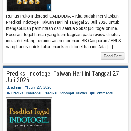
Rumus Paito Indotogel CAMBODIA – Kita sudah menyiapkan
Prediksi Indotogel Taiwan Hari ini Tanggal 28 Juli 2026 untuk
mengabulkan permintaan dari semua Sobat judi togel online.
Bocoran Togel harian yang kami bagikan pada review di situs
ini ialah tentang perumusan nomor main BB Campuran / BBFS
yang bagus untuk kalian mainkan di togel hari ini. Ada […]
Read Post
Prediksi Indotogel Taiwan Hari ini Tanggal 27
Juli 2026
admin
July 27, 2026
Prediksi Indotogel
,
Prediksi Indotogel Taiwan
Comments