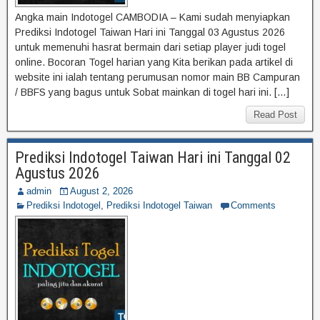
Angka main Indotogel CAMBODIA – Kami sudah menyiapkan
Prediksi Indotogel Taiwan Hari ini Tanggal 03 Agustus 2026
untuk memenuhi hasrat bermain dari setiap player judi togel
online. Bocoran Togel harian yang Kita berikan pada artikel di
website ini ialah tentang perumusan nomor main BB Campuran
/ BBFS yang bagus untuk Sobat mainkan di togel hari ini. […]
Read Post
Prediksi Indotogel Taiwan Hari ini Tanggal 02
Agustus 2026
admin
August 2, 2026
Prediksi Indotogel
,
Prediksi Indotogel Taiwan
Comments