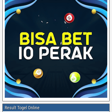
Result Togel Online