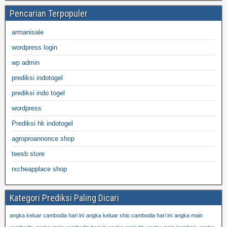
Pencarian Terpopuler
armanisale
wordpress login
wp admin
prediksi indotogel
prediksi indo togel
wordpress
Prediksi hk indotogel
agroproannonce shop
teesb store
rxcheapplace shop
Kategori Prediksi Paling Dicari
angka keluar cambodia hari ini
angka keluar shio cambodia hari ini
angka main