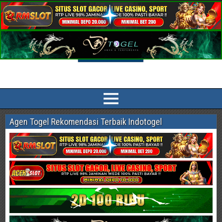
Indotogel HK Prediksi Togel Terlengkap
Prediksi Indotogel HK, Singapore Pools, Sidney, China, Taiwan, Cambodia
Paling Akurat dan jitu sesuai bocoran angka main dan syair togel online
Agen Togel Rekomendasi Terbaik Indotogel