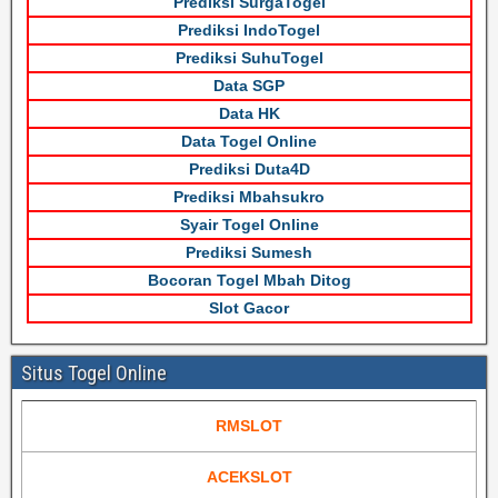
Prediksi SurgaTogel
Prediksi IndoTogel
Prediksi SuhuTogel
Data SGP
Data HK
Data Togel Online
Prediksi Duta4D
Prediksi Mbahsukro
Syair Togel Online
Prediksi Sumesh
Bocoran Togel Mbah Ditog
Slot Gacor
Situs Togel Online
RMSLOT
ACEKSLOT