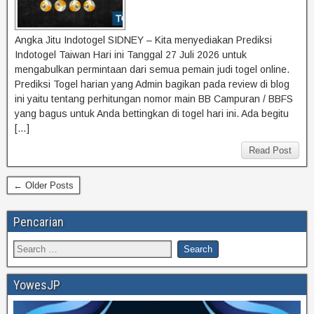
Angka Jitu Indotogel SIDNEY – Kita menyediakan Prediksi
Indotogel Taiwan Hari ini Tanggal 27 Juli 2026 untuk
mengabulkan permintaan dari semua pemain judi togel online.
Prediksi Togel harian yang Admin bagikan pada review di blog
ini yaitu tentang perhitungan nomor main BB Campuran / BBFS
yang bagus untuk Anda bettingkan di togel hari ini. Ada begitu
[…]
Read Post
← Older Posts
Pencarian
YowesJP