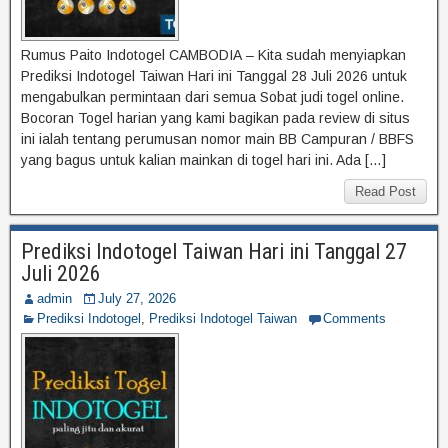
Rumus Paito Indotogel CAMBODIA – Kita sudah menyiapkan
Prediksi Indotogel Taiwan Hari ini Tanggal 28 Juli 2026 untuk
mengabulkan permintaan dari semua Sobat judi togel online.
Bocoran Togel harian yang kami bagikan pada review di situs
ini ialah tentang perumusan nomor main BB Campuran / BBFS
yang bagus untuk kalian mainkan di togel hari ini. Ada […]
Read Post
Prediksi Indotogel Taiwan Hari ini Tanggal 27
Juli 2026
admin
July 27, 2026
Prediksi Indotogel
,
Prediksi Indotogel Taiwan
Comments