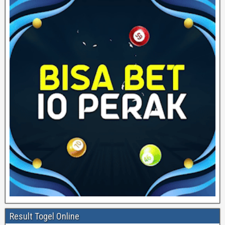
Result Togel Online