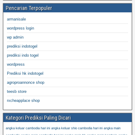
Pencarian Terpopuler
armanisale
wordpress login
wp admin
prediksi indotogel
prediksi indo togel
wordpress
Prediksi hk indotogel
agroproannonce shop
teesb store
rxcheapplace shop
Kategori Prediksi Paling Dicari
angka keluar cambodia hari ini
angka keluar shio cambodia hari ini
angka main