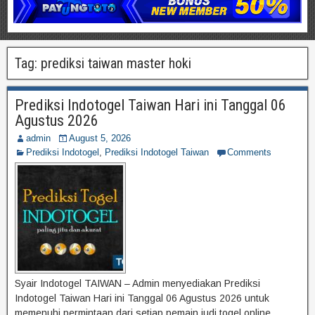
Tag:
prediksi taiwan master hoki
Prediksi Indotogel Taiwan Hari ini Tanggal 06
Agustus 2026
admin
August 5, 2026
Prediksi Indotogel
,
Prediksi Indotogel Taiwan
Comments
Syair Indotogel TAIWAN – Admin menyediakan Prediksi
Indotogel Taiwan Hari ini Tanggal 06 Agustus 2026 untuk
memenuhi permintaan dari setiap pemain judi togel online.