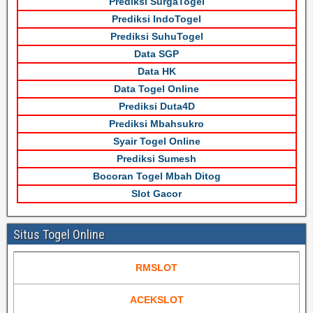
Prediksi SurgaTogel
Prediksi IndoTogel
Prediksi SuhuTogel
Data SGP
Data HK
Data Togel Online
Prediksi Duta4D
Prediksi Mbahsukro
Syair Togel Online
Prediksi Sumesh
Bocoran Togel Mbah Ditog
Slot Gacor
Situs Togel Online
RMSLOT
ACEKSLOT