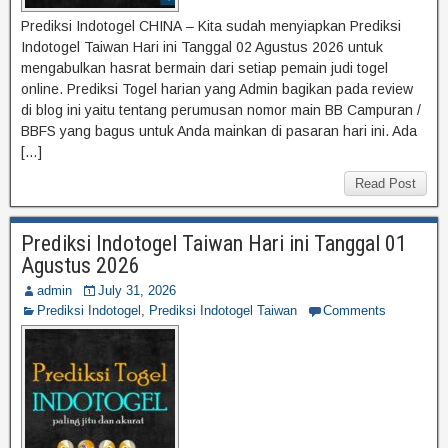
Prediksi Indotogel CHINA – Kita sudah menyiapkan Prediksi
Indotogel Taiwan Hari ini Tanggal 02 Agustus 2026 untuk
mengabulkan hasrat bermain dari setiap pemain judi togel
online. Prediksi Togel harian yang Admin bagikan pada review
di blog ini yaitu tentang perumusan nomor main BB Campuran /
BBFS yang bagus untuk Anda mainkan di pasaran hari ini. Ada
[…]
Read Post
Prediksi Indotogel Taiwan Hari ini Tanggal 01
Agustus 2026
admin
July 31, 2026
Prediksi Indotogel
,
Prediksi Indotogel Taiwan
Comments