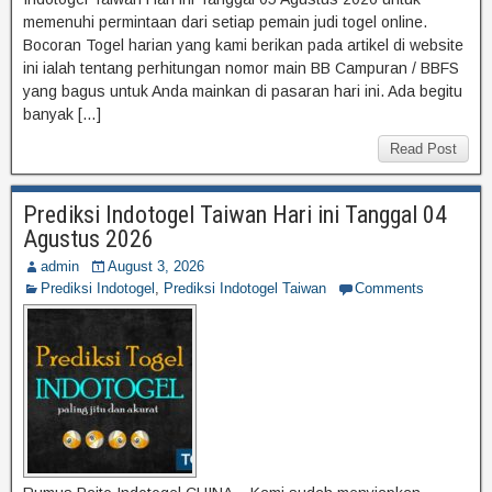
memenuhi permintaan dari setiap pemain judi togel online.
Bocoran Togel harian yang kami berikan pada artikel di website
ini ialah tentang perhitungan nomor main BB Campuran / BBFS
yang bagus untuk Anda mainkan di pasaran hari ini. Ada begitu
banyak […]
Read Post
Prediksi Indotogel Taiwan Hari ini Tanggal 04
Agustus 2026
admin
August 3, 2026
Prediksi Indotogel
,
Prediksi Indotogel Taiwan
Comments