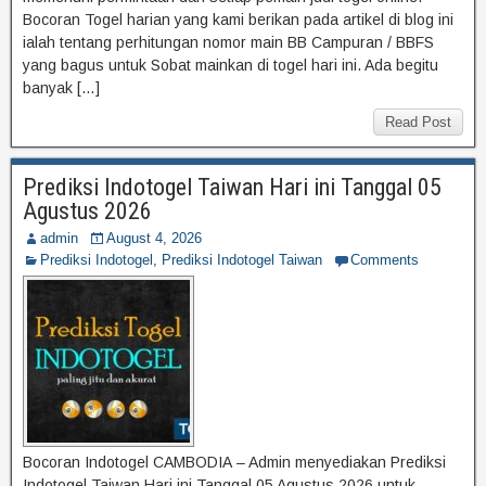
Bocoran Togel harian yang kami berikan pada artikel di blog ini
ialah tentang perhitungan nomor main BB Campuran / BBFS
yang bagus untuk Sobat mainkan di togel hari ini. Ada begitu
banyak […]
Read Post
Prediksi Indotogel Taiwan Hari ini Tanggal 05
Agustus 2026
admin
August 4, 2026
Prediksi Indotogel
,
Prediksi Indotogel Taiwan
Comments
Bocoran Indotogel CAMBODIA – Admin menyediakan Prediksi
Indotogel Taiwan Hari ini Tanggal 05 Agustus 2026 untuk