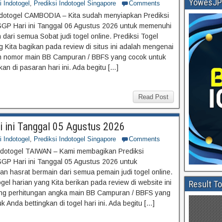
YowesJP
i Indotogel
,
Prediksi Indotogel Singapore
Comments
ndotogel CAMBODIA – Kita sudah menyiapkan Prediksi
SGP Hari ini Tanggal 06 Agustus 2026 untuk memenuhi
 dari semua Sobat judi togel online. Prediksi Togel
g Kita bagikan pada review di situs ini adalah mengenai
 nomor main BB Campuran / BBFS yang cocok untuk
an di pasaran hari ini. Ada begitu […]
Read Post
i ini Tanggal 05 Agustus 2026
i Indotogel
,
Prediksi Indotogel Singapore
Comments
ndotogel TAIWAN – Kami membagikan Prediksi
SGP Hari ini Tanggal 05 Agustus 2026 untuk
n hasrat bermain dari semua pemain judi togel online.
ogel harian yang Kita berikan pada review di website ini
Result To
ang perhitungan angka main BB Campuran / BBFS yang
 Anda bettingkan di togel hari ini. Ada begitu […]