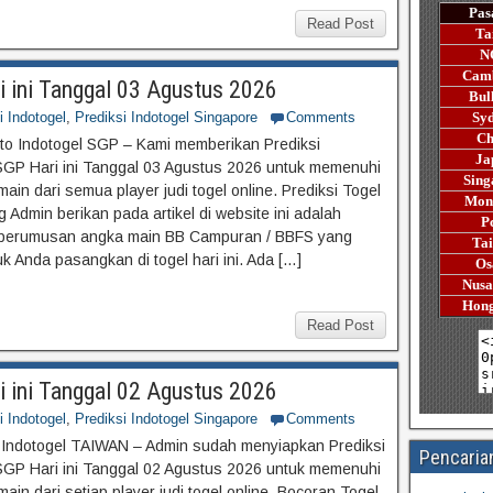
Read Post
i ini Tanggal 03 Agustus 2026
i Indotogel
,
Prediksi Indotogel Singapore
Comments
to Indotogel SGP – Kami memberikan Prediksi
SGP Hari ini Tanggal 03 Agustus 2026 untuk memenuhi
main dari semua player judi togel online. Prediksi Togel
g Admin berikan pada artikel di website ini adalah
perumusan angka main BB Campuran / BBFS yang
k Anda pasangkan di togel hari ini. Ada […]
Read Post
i ini Tanggal 02 Agustus 2026
i Indotogel
,
Prediksi Indotogel Singapore
Comments
 Indotogel TAIWAN – Admin sudah menyiapkan Prediksi
Pencaria
SGP Hari ini Tanggal 02 Agustus 2026 untuk memenuhi
ain dari setiap player judi togel online. Bocoran Togel