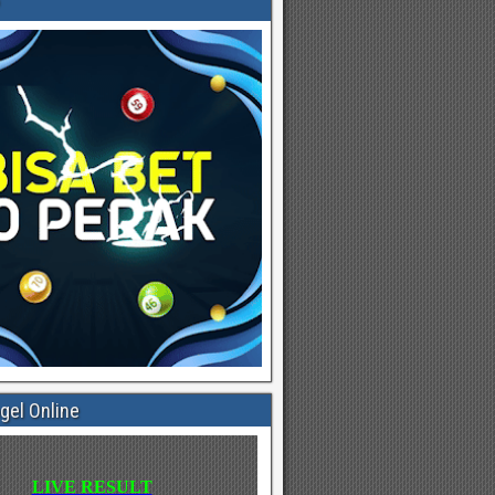
gel Online