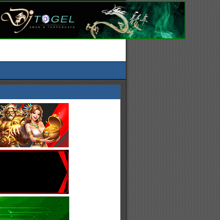
 dan syair togel online