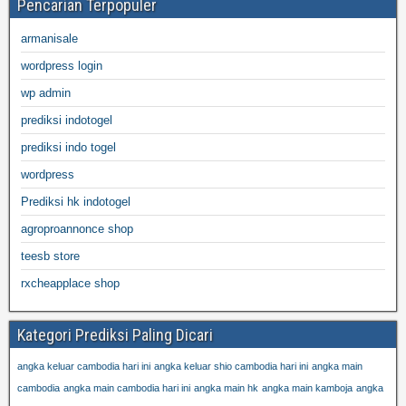
Pencarian Terpopuler
armanisale
wordpress login
wp admin
prediksi indotogel
prediksi indo togel
wordpress
Prediksi hk indotogel
agroproannonce shop
teesb store
rxcheapplace shop
Kategori Prediksi Paling Dicari
angka keluar cambodia hari ini
angka keluar shio cambodia hari ini
angka main
cambodia
angka main cambodia hari ini
angka main hk
angka main kamboja
angka