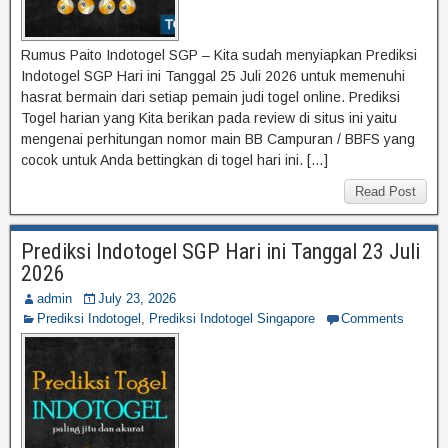
Rumus Paito Indotogel SGP – Kita sudah menyiapkan Prediksi
Indotogel SGP Hari ini Tanggal 25 Juli 2026 untuk memenuhi
hasrat bermain dari setiap pemain judi togel online. Prediksi
Togel harian yang Kita berikan pada review di situs ini yaitu
mengenai perhitungan nomor main BB Campuran / BBFS yang
cocok untuk Anda bettingkan di togel hari ini. […]
Read Post
Prediksi Indotogel SGP Hari ini Tanggal 23 Juli
2026
admin
July 23, 2026
Prediksi Indotogel
,
Prediksi Indotogel Singapore
Comments