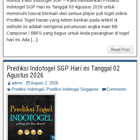
Rumus Paito Indotogel SGP – Kami memberikan Prediksi
Indotogel SGP Hari ini Tanggal 03 Agustus 2026 untuk
memenuhi hasrat bermain dari semua player judi togel online.
Prediksi Togel harian yang Admin berikan pada artikel di
website ini adalah mengenai perumusan angka main BB
Campuran / BBFS yang bagus untuk Anda pasangkan di togel
hari ini. Ada […]
Read Post
Prediksi Indotogel SGP Hari ini Tanggal 02
Agustus 2026
admin
August 2, 2026
Prediksi Indotogel
,
Prediksi Indotogel Singapore
Comments