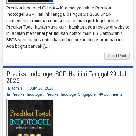
Prediksi Indotogel CHINA – Kita menyediakan Prediksi
Indotogel SGP Hari ini Tanggal 01 Agustus 2026 untuk
memenuhi permintaan dari semua pemain judi togel online.
Prediksi Togel harian yang kami bagikan pada review di website
ini adalah mengenai perumusan nomor main BB Campuran /
BBFS yang bagus untuk kalian bettingkan di pasaran hari ini.
Ada begitu banyak […]
Read Post
Prediksi Indotogel SGP Hari ini Tanggal 29 Juli
2026
admin
July 28, 2026
Prediksi Indotogel
,
Prediksi Indotogel Singapore
Comments