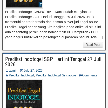
Prediksi Indotogel CAMBODIA – Kami sudah menyiapkan
Prediksi Indotogel SGP Hari ini Tanggal 29 Juli 2026 untuk
memenuhi hasrat bermain dari semua player judi togel online.
Prediksi Togel harian yang Kita bagikan pada artikel di situs ini
adalah tentang perhitungan nomor main BB Campuran / BBFS
yang bagus untuk kalian pasangkan di pasaran hari ini. Ada […]
Read Post
Prediksi Indotogel SGP Hari ini Tanggal 27 Juli
2026
admin
July 27, 2026
Prediksi Indotogel
,
Prediksi Indotogel Singapore
Comments