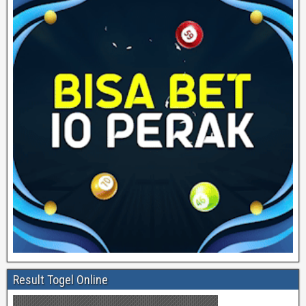
Result Togel Online