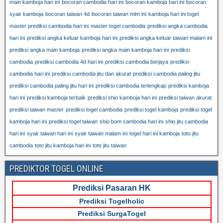
main kamboja hari ini
bocoran cambodia hari ini
bocoran kamboja hari ini
bocoran
syair kamboja
bocoran taiwan 4d
bocoran taiwan mlm ini
kamboja hari ini togel
master prediksi cambodia hari ini
master togel cambodia
prediksi angka cambodia
hari ini
prediksi angka keluar kamboja hari ini
prediksi angka keluar taiwan malam ini
prediksi angka main kamboja
prediksi angka main kamboja hari ini
prediksi
cambodia
prediksi cambodia 4d hari ini
prediksi cambodia berjaya
prediksi
cambodia hari ini
prediksi cambodia jitu dan akurat
prediksi cambodia paling jitu
prediksi cambodia paling jitu hari ini
prediksi cambodia terlengkap
prediksi kamboja
hari ini
prediksi kamboja terbaik
prediksi shio kamboja hari ini
prediksi taiwan akurat
prediksi taiwan master
prediksi togel cambodia
prediksi togel kamboja
prediksi togel
kamboja hari ini
prediksi togel taiwan
shio bom cambodia hari ini
shio jitu cambodia
hari ini
syair taiwan hari ini
syair taiwan malam ini
togel hari ini kamboja
toto jitu
cambodia
toto jitu kamboja hari ini
toto jitu taiwan
PREDIKTOR TOGEL ONLINE
Prediksi Pasaran HK
Prediksi Togelholic
Prediksi SurgaTogel