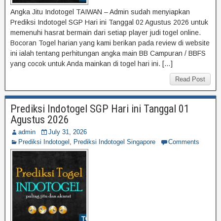
Angka Jitu Indotogel TAIWAN – Admin sudah menyiapkan
Prediksi Indotogel SGP Hari ini Tanggal 02 Agustus 2026 untuk
memenuhi hasrat bermain dari setiap player judi togel online.
Bocoran Togel harian yang kami berikan pada review di website
ini ialah tentang perhitungan angka main BB Campuran / BBFS
yang cocok untuk Anda mainkan di togel hari ini. […]
Read Post
Prediksi Indotogel SGP Hari ini Tanggal 01
Agustus 2026
admin
July 31, 2026
Prediksi Indotogel
,
Prediksi Indotogel Singapore
Comments