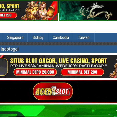
rlengkap
ney, China, Taiwan, Cambodia Paling Akurat dan jitu sesuai bocoran angka main
Singapore
Sidney
Cambodia
Taiwan
 Indotogel