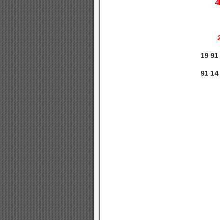
4
19 91
91 14