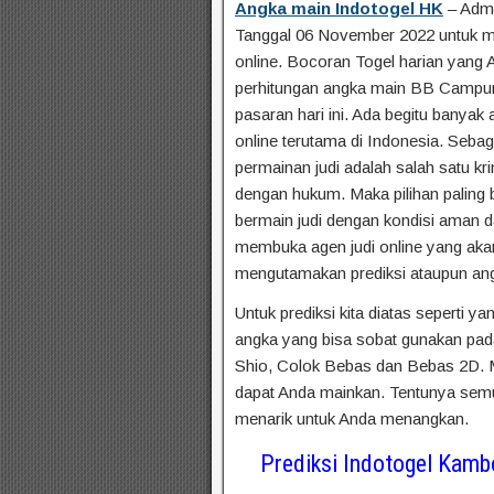
Angka main Indotogel HK
– Admi
Tanggal 06 November 2022 untuk me
online. Bocoran Togel harian yang Ad
perhitungan angka main BB Campura
pasaran hari ini. Ada begitu banyak 
online terutama di Indonesia. Seba
permainan judi adalah salah satu kr
dengan hukum. Maka pilihan paling b
bermain judi dengan kondisi aman 
membuka agen judi online yang akan
mengutamakan prediksi ataupun angka
Untuk prediksi kita diatas seperti 
angka yang bisa sobat gunakan 
Shio, Colok Bebas dan Bebas 2D. Ma
dapat Anda mainkan. Tentunya sem
menarik untuk Anda menangkan.
Prediksi Indotogel Kamb