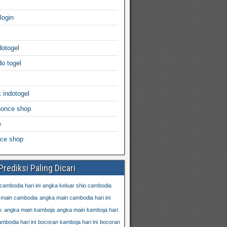
login
dotogel
do togel
 indotogel
nonce shop
e
ace shop
Prediksi Paling Dicari
cambodia hari ini
angka keluar shio cambodia
 main cambodia
angka main cambodia hari ini
k
angka main kamboja
angka main kamboja hari
mbodia hari ini
bocoran kamboja hari ini
bocoran