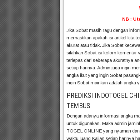
NB : Ut
Jika Sobat masih ragu dengan info
memastikan apakah isi artikel kita t
akurat atau tidak. Jika Sobat kecew
silahkan Sobat isi kolom komentar y
terlepas dari seberapa akuratnya ang
setiap harinya. Admin juga ingin m
angka ikut yang ingin Sobat pasangk
ingin Sobat mainkan adalah angka y
PREDIKSI INDOTOGEL CHI
TEMBUS
Dengan adanya informasi angka mai
untuk digunakan. Maka admin jami
TOGEL ONLINE yang nyaman dan am
waktu luang Kalian setiap harinya ha