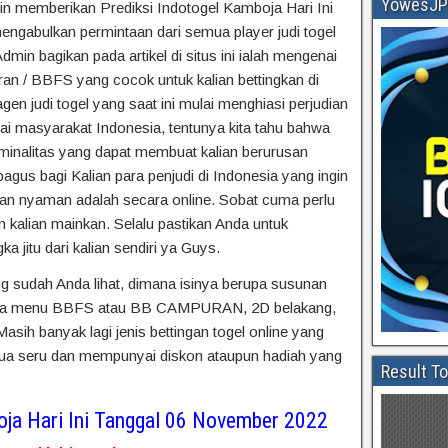
YowesJP
n memberikan Prediksi Indotogel Kamboja Hari Ini
ngabulkan permintaan dari semua player judi togel
min bagikan pada artikel di situs ini ialah mengenai
n / BBFS yang cocok untuk kalian bettingkan di
agen judi togel yang saat ini mulai menghiasi perjudian
gai masyarakat Indonesia, tentunya kita tahu bahwa
iminalitas yang dapat membuat kalian berurusan
agus bagi Kalian para penjudi di Indonesia yang ingin
dan nyaman adalah secara online. Sobat cuma perlu
 kalian mainkan. Selalu pastikan Anda untuk
 jitu dari kalian sendiri ya Guys.
yang sudah Anda lihat, dimana isinya berupa susunan
pada menu BBFS atau BB CAMPURAN, 2D belakang,
sih banyak lagi jenis bettingan togel online yang
ua seru dan mempunyai diskon ataupun hadiah yang
Result To
oja Hari Ini Tanggal 06 November 2022