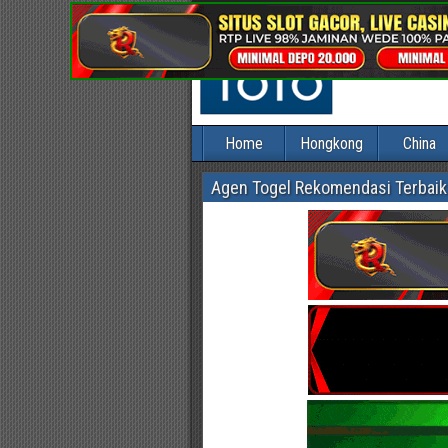
Indotogel HK Prediksi Togel Te
Prediksi Indotogel HK, Singapore Pools, Sid
Home
Hongkong
China
Agen Togel Rekomendasi Terbaik