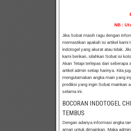
NB : Ut
Jika Sobat masih ragu dengan info
memastikan apakah isi artikel kami
indotogel yang akurat atau tidak. J
kami berikan, silahkan Sobat isi ko
Akan Tetapi terlepas dari seberapa 
artikel admin setiap harinya. Kita 
mengutamakan angka main yang ingi
prediksi yang ingin Sobat mainkan 
selama ini.
BOCORAN INDOTOGEL CHI
TEMBUS
Dengan adanya informasi angka tar
aman untuk dimainkan. Maka admin 