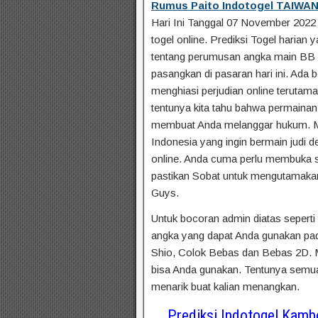
Rumus Paito Indotogel TAIWA
Hari Ini Tanggal 07 November 2022
togel online. Prediksi Togel harian 
tentang perumusan angka main BB 
pasangkan di pasaran hari ini. Ada be
menghiasi perjudian online terutam
tentunya kita tahu bahwa permainan 
membuat Anda melanggar hukum. Mak
Indonesia yang ingin bermain judi
online. Anda cuma perlu membuka si
pastikan Sobat untuk mengutamakan 
Guys.
Untuk bocoran admin diatas seperti 
angka yang dapat Anda gunakan 
Shio, Colok Bebas dan Bebas 2D. Ma
bisa Anda gunakan. Tentunya semua
menarik buat kalian menangkan.
Prediksi Indotogel Kamb