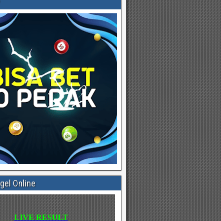
gel Online