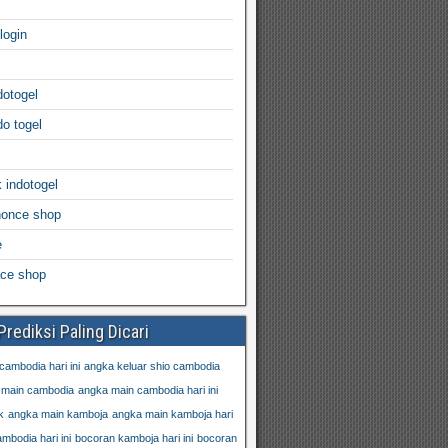
login
dotogel
do togel
 indotogel
nonce shop
e
ace shop
Prediksi Paling Dicari
cambodia hari ini
angka keluar shio cambodia
 main cambodia
angka main cambodia hari ini
k
angka main kamboja
angka main kamboja hari
mbodia hari ini
bocoran kamboja hari ini
bocoran