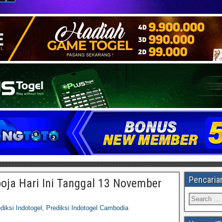
Pencaria
oja Hari Ini Tanggal 13 November
diksi Indotogel
,
Prediksi Indotogel Cambodia