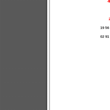
4
19 56
02 91