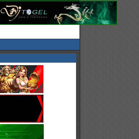
 dan syair togel online