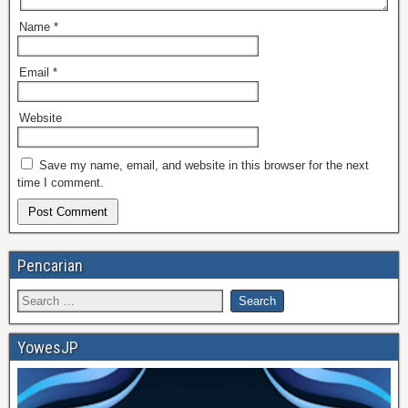
Name
*
Email
*
Website
Save my name, email, and website in this browser for the next
time I comment.
Pencarian
YowesJP