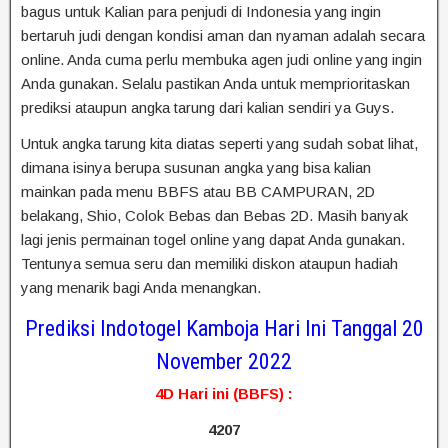
bagus untuk Kalian para penjudi di Indonesia yang ingin
bertaruh judi dengan kondisi aman dan nyaman adalah secara
online. Anda cuma perlu membuka agen judi online yang ingin
Anda gunakan. Selalu pastikan Anda untuk memprioritaskan
prediksi ataupun angka tarung dari kalian sendiri ya Guys.
Untuk angka tarung kita diatas seperti yang sudah sobat lihat,
dimana isinya berupa susunan angka yang bisa kalian
mainkan pada menu BBFS atau BB CAMPURAN, 2D
belakang, Shio, Colok Bebas dan Bebas 2D. Masih banyak
lagi jenis permainan togel online yang dapat Anda gunakan.
Tentunya semua seru dan memiliki diskon ataupun hadiah
yang menarik bagi Anda menangkan.
Prediksi Indotogel Kamboja Hari Ini Tanggal 20
November 2022
4D Hari ini (BBFS) :
4207