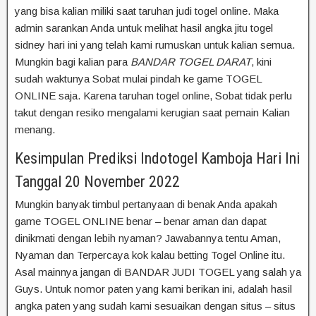
yang bisa kalian miliki saat taruhan judi togel online. Maka
admin sarankan Anda untuk melihat hasil angka jitu togel
sidney hari ini yang telah kami rumuskan untuk kalian semua.
Mungkin bagi kalian para
BANDAR TOGEL DARAT
, kini
sudah waktunya Sobat mulai pindah ke game TOGEL
ONLINE saja. Karena taruhan togel online, Sobat tidak perlu
takut dengan resiko mengalami kerugian saat pemain Kalian
menang.
Kesimpulan Prediksi Indotogel Kamboja Hari Ini
Tanggal 20 November 2022
Mungkin banyak timbul pertanyaan di benak Anda apakah
game TOGEL ONLINE benar – benar aman dan dapat
dinikmati dengan lebih nyaman? Jawabannya tentu Aman,
Nyaman dan Terpercaya kok kalau betting Togel Online itu.
Asal mainnya jangan di BANDAR JUDI TOGEL yang salah ya
Guys. Untuk nomor paten yang kami berikan ini, adalah hasil
angka paten yang sudah kami sesuaikan dengan situs – situs