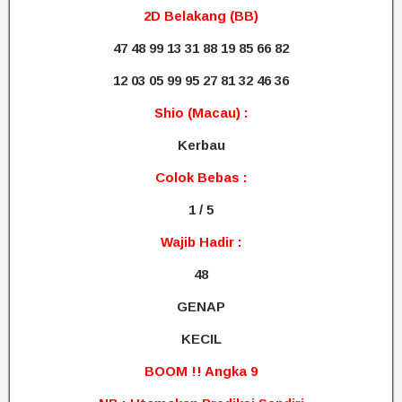
2D Belakang (BB)
47 48 99 13 31 88 19 85 66 82
12 03 05 99 95 27 81 32 46 36
Shio (Macau) :
Kerbau
Colok Bebas :
1 / 5
Wajib Hadir :
48
GENAP
KECIL
BOOM !! Angka 9