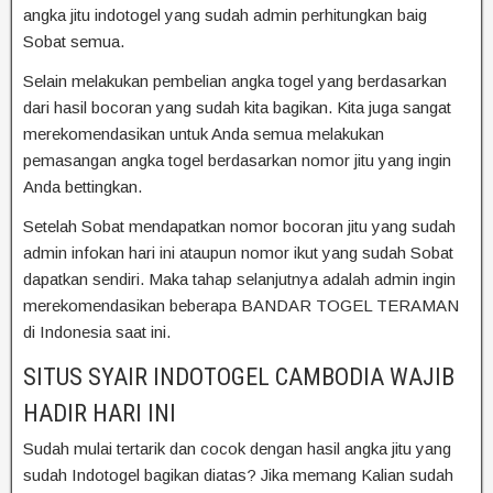
angka jitu indotogel yang sudah admin perhitungkan baig
Sobat semua.
Selain melakukan pembelian angka togel yang berdasarkan
dari hasil bocoran yang sudah kita bagikan. Kita juga sangat
merekomendasikan untuk Anda semua melakukan
pemasangan angka togel berdasarkan nomor jitu yang ingin
Anda bettingkan.
Setelah Sobat mendapatkan nomor bocoran jitu yang sudah
admin infokan hari ini ataupun nomor ikut yang sudah Sobat
dapatkan sendiri. Maka tahap selanjutnya adalah admin ingin
merekomendasikan beberapa BANDAR TOGEL TERAMAN
di Indonesia saat ini.
SITUS SYAIR INDOTOGEL CAMBODIA WAJIB
HADIR HARI INI
Sudah mulai tertarik dan cocok dengan hasil angka jitu yang
sudah Indotogel bagikan diatas? Jika memang Kalian sudah