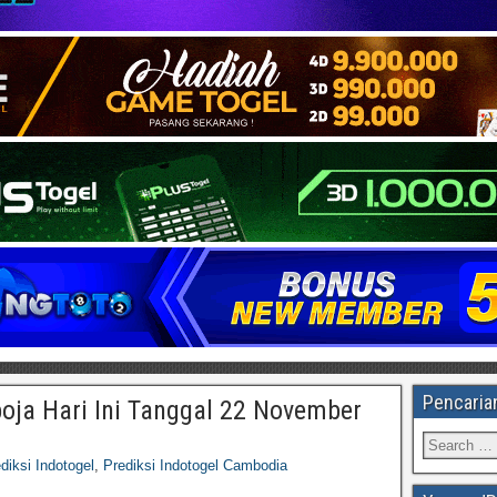
Pencaria
oja Hari Ini Tanggal 22 November
diksi Indotogel
,
Prediksi Indotogel Cambodia