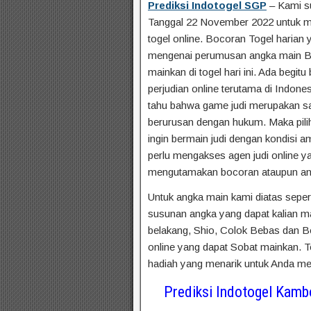
Prediksi Indotogel SGP
– Kami su
Tanggal 22 November 2022 untuk me
togel online. Bocoran Togel harian y
mengenai perumusan angka main B
mainkan di togel hari ini. Ada begitu
perjudian online terutama di Indone
tahu bahwa game judi merupakan sal
berurusan dengan hukum. Maka piliha
ingin bermain judi dengan kondisi 
perlu mengakses agen judi online y
mengutamakan bocoran ataupun angka
Untuk angka main kami diatas sepert
susunan angka yang dapat kalia
belakang, Shio, Colok Bebas dan Be
online yang dapat Sobat mainkan.
hadiah yang menarik untuk Anda m
Prediksi Indotogel Kamb