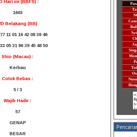
D Hari ini (BBFS) :
1603
2D Belakang (BB)
 77 11 01 16 42 08 38 46
 33 05 31 86 39 45 48 50
Shio (Macau) :
Kerbau
Colok Bebas :
5 / 3
Wajib Hadir :
57
GENAP
Pencaria
BESAR