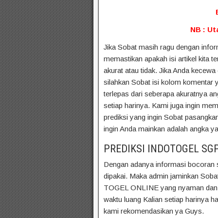
NB : Ut
Jika Sobat masih ragu dengan info
memastikan apakah isi artikel kita t
akurat atau tidak. Jika Anda kecewa
silahkan Sobat isi kolom komentar 
terlepas dari seberapa akuratnya an
setiap harinya. Kami juga ingin m
prediksi yang ingin Sobat pasangkan 
ingin Anda mainkan adalah angka ya
PREDIKSI INDOTOGEL SG
Dengan adanya informasi bocoran se
dipakai. Maka admin jaminkan Soba
TOGEL ONLINE yang nyaman dan am
waktu luang Kalian setiap harinya h
kami rekomendasikan ya Guys.