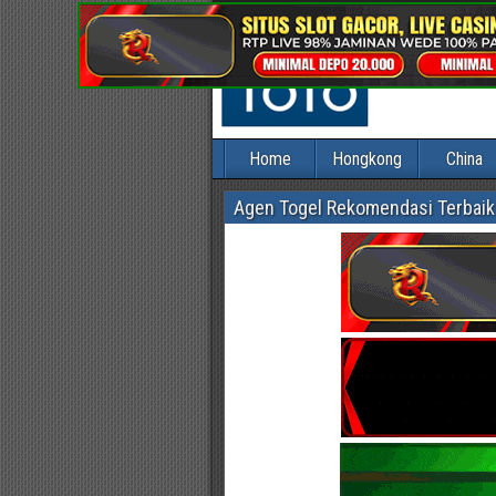
Indotogel HK Prediksi Togel Te
Prediksi Indotogel HK, Singapore Pools, Sid
Home
Hongkong
China
Agen Togel Rekomendasi Terbaik