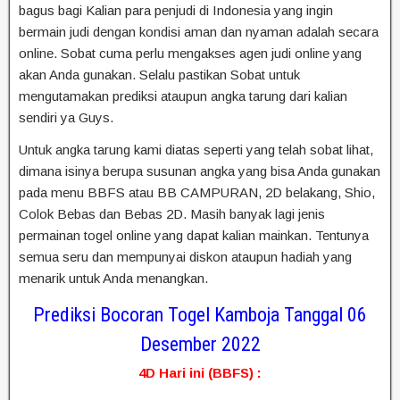
bagus bagi Kalian para penjudi di Indonesia yang ingin
bermain judi dengan kondisi aman dan nyaman adalah secara
online. Sobat cuma perlu mengakses agen judi online yang
akan Anda gunakan. Selalu pastikan Sobat untuk
mengutamakan prediksi ataupun angka tarung dari kalian
sendiri ya Guys.
Untuk angka tarung kami diatas seperti yang telah sobat lihat,
dimana isinya berupa susunan angka yang bisa Anda gunakan
pada menu BBFS atau BB CAMPURAN, 2D belakang, Shio,
Colok Bebas dan Bebas 2D. Masih banyak lagi jenis
permainan togel online yang dapat kalian mainkan. Tentunya
semua seru dan mempunyai diskon ataupun hadiah yang
menarik untuk Anda menangkan.
Prediksi Bocoran Togel Kamboja Tanggal 06
Desember 2022
4D Hari ini (BBFS) :