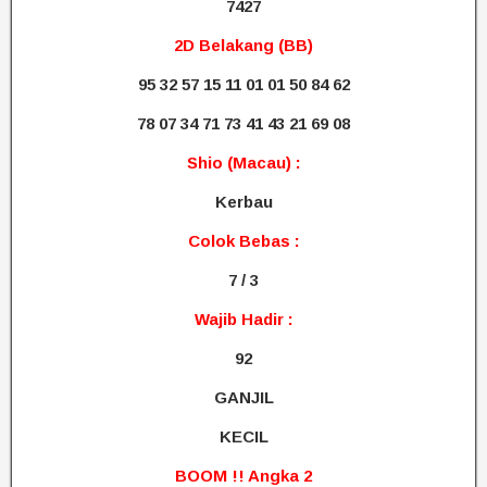
7427
2D Belakang (BB)
95 32 57 15 11 01 01 50 84 62
78 07 34 71 73 41 43 21 69 08
Shio (Macau) :
Kerbau
Colok Bebas :
7 / 3
Wajib Hadir :
92
GANJIL
KECIL
BOOM !! Angka 2