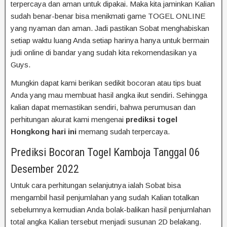
terpercaya dan aman untuk dipakai. Maka kita jaminkan Kalian
sudah benar-benar bisa menikmati game TOGEL ONLINE
yang nyaman dan aman. Jadi pastikan Sobat menghabiskan
setiap waktu luang Anda setiap harinya hanya untuk bermain
judi online di bandar yang sudah kita rekomendasikan ya
Guys.
Mungkin dapat kami berikan sedikit bocoran atau tips buat
Anda yang mau membuat hasil angka ikut sendiri. Sehingga
kalian dapat memastikan sendiri, bahwa perumusan dan
perhitungan akurat kami mengenai
prediksi togel
Hongkong hari ini
memang sudah terpercaya.
Prediksi Bocoran Togel Kamboja Tanggal 06
Desember 2022
Untuk cara perhitungan selanjutnya ialah Sobat bisa
mengambil hasil penjumlahan yang sudah Kalian totalkan
sebelumnya kemudian Anda bolak-balikan hasil penjumlahan
total angka Kalian tersebut menjadi susunan 2D belakang.