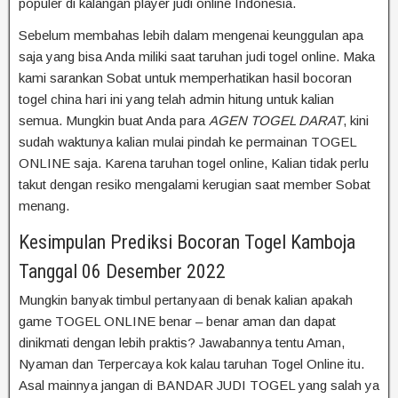
populer di kalangan player judi online Indonesia.
Sebelum membahas lebih dalam mengenai keunggulan apa
saja yang bisa Anda miliki saat taruhan judi togel online. Maka
kami sarankan Sobat untuk memperhatikan hasil bocoran
togel china hari ini yang telah admin hitung untuk kalian
semua. Mungkin buat Anda para
AGEN TOGEL DARAT
, kini
sudah waktunya kalian mulai pindah ke permainan TOGEL
ONLINE saja. Karena taruhan togel online, Kalian tidak perlu
takut dengan resiko mengalami kerugian saat member Sobat
menang.
Kesimpulan Prediksi Bocoran Togel Kamboja
Tanggal 06 Desember 2022
Mungkin banyak timbul pertanyaan di benak kalian apakah
game TOGEL ONLINE benar – benar aman dan dapat
dinikmati dengan lebih praktis? Jawabannya tentu Aman,
Nyaman dan Terpercaya kok kalau taruhan Togel Online itu.
Asal mainnya jangan di BANDAR JUDI TOGEL yang salah ya