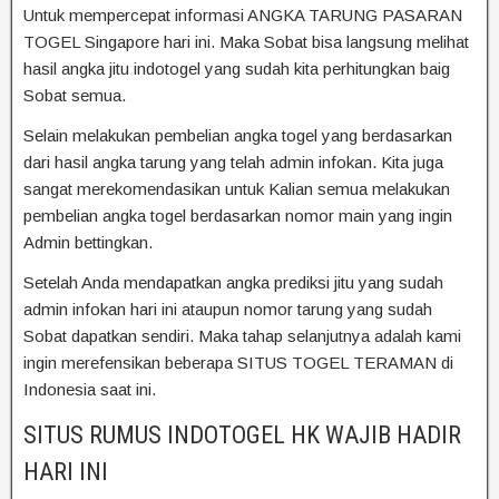
Untuk mempercepat informasi ANGKA TARUNG PASARAN
TOGEL Singapore hari ini. Maka Sobat bisa langsung melihat
hasil angka jitu indotogel yang sudah kita perhitungkan baig
Sobat semua.
Selain melakukan pembelian angka togel yang berdasarkan
dari hasil angka tarung yang telah admin infokan. Kita juga
sangat merekomendasikan untuk Kalian semua melakukan
pembelian angka togel berdasarkan nomor main yang ingin
Admin bettingkan.
Setelah Anda mendapatkan angka prediksi jitu yang sudah
admin infokan hari ini ataupun nomor tarung yang sudah
Sobat dapatkan sendiri. Maka tahap selanjutnya adalah kami
ingin merefensikan beberapa SITUS TOGEL TERAMAN di
Indonesia saat ini.
SITUS RUMUS INDOTOGEL HK WAJIB HADIR
HARI INI