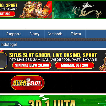
rlengkap
ney, China, Taiwan, Cambodia Paling Akurat dan jitu sesuai bocoran angka main
Singapore
Sidney
Cambodia
Taiwan
 Indotogel