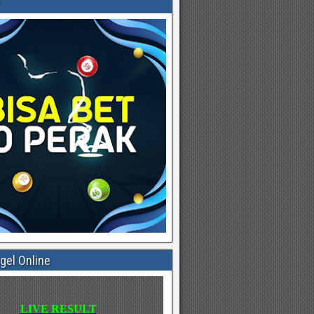
gel Online