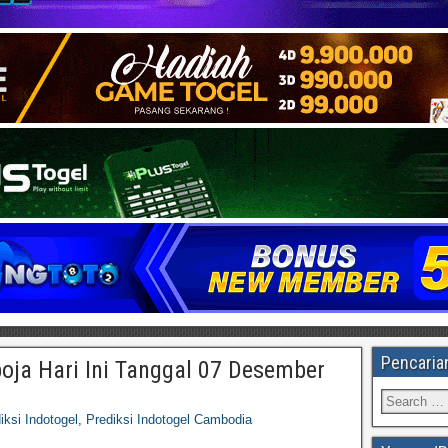
Pencaria
oja Hari Ini Tanggal 07 Desember
iksi Indotogel
,
Prediksi Indotogel Cambodia