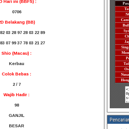
D Hari ini (BBFS) :
0706
2D Belakang (BB)
 82 03 28 97 28 03 22 89
 83 07 99 37 78 03 21 27
Shio (Macau) :
Kerbau
Colok Bebas :
2 / 7
Wajib Hadir :
98
GANJIL
Pencaria
BESAR