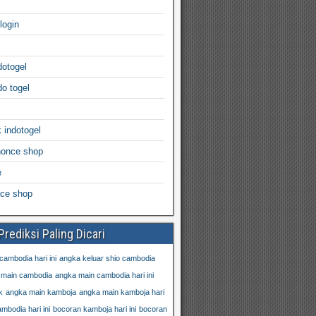
login
dotogel
do togel
 indotogel
nonce shop
e
ace shop
Prediksi Paling Dicari
cambodia hari ini
angka keluar shio cambodia
 main cambodia
angka main cambodia hari ini
k
angka main kamboja
angka main kamboja hari
mbodia hari ini
bocoran kamboja hari ini
bocoran