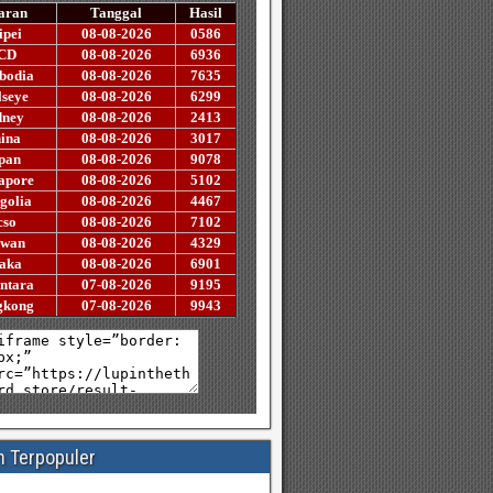
n Terpopuler