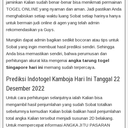
jaminkan Kalian sudah benar-benar bisa menikmati permainan
TOGEL ONLINE yang nyaman dan aman. Jadi pastikan Anda
menghabiskan setiap waktu luang Sobat setiap harinya hanya
untuk bermain judi online di agen yang telah admin
rekomendasikan ya Guys.
Mungkin dapat admin bagikan sedikit bocoran atau tips untuk
Sobat yang ingin membuat hasil prediksi sendiri. Sehingga
Anda bisa memastikan sendiri, bahwa perumusan dan
perhitungan akurat kita mengenai
angka tarung togel
Singapore hari ini
memang sudah terpercaya.
Prediksi Indotogel Kamboja Hari Ini Tanggal 22
Desember 2022
Untuk cara perhitungan selanjutnya ialah Kalian bisa
mengambil hasil penjumlahan yang sudah Sobat totalkan
sebelumnya kemudian Kalian bolak-balikan hasil penjumlahan
total angka Kalian tersebut menjadi susunan 2D belakang.
Untuk mempercepat informasi ANGKA JITU PASARAN