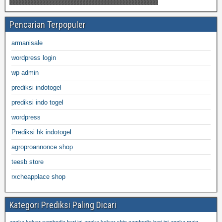
Pencarian Terpopuler
armanisale
wordpress login
wp admin
prediksi indotogel
prediksi indo togel
wordpress
Prediksi hk indotogel
agroproannonce shop
teesb store
rxcheapplace shop
Kategori Prediksi Paling Dicari
angka keluar cambodia hari ini
angka keluar shio cambodia hari ini
angka main