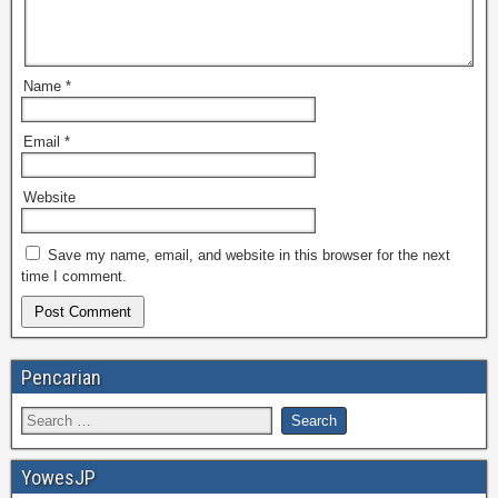
Name
*
Email
*
Website
Save my name, email, and website in this browser for the next
time I comment.
Pencarian
YowesJP