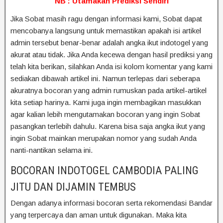
NB : Utamakan Prediksi Sendiri
Jika Sobat masih ragu dengan informasi kami, Sobat dapat
mencobanya langsung untuk memastikan apakah isi artikel
admin tersebut benar-benar adalah angka ikut indotogel yang
akurat atau tidak. Jika Anda kecewa dengan hasil prediksi yang
telah kita berikan, silahkan Anda isi kolom komentar yang kami
sediakan dibawah artikel ini. Namun terlepas dari seberapa
akuratnya bocoran yang admin rumuskan pada artikel-artikel
kita setiap harinya. Kami juga ingin membagikan masukkan
agar kalian lebih mengutamakan bocoran yang ingin Sobat
pasangkan terlebih dahulu. Karena bisa saja angka ikut yang
ingin Sobat mainkan merupakan nomor yang sudah Anda
nanti-nantikan selama ini.
BOCORAN INDOTOGEL CAMBODIA PALING
JITU DAN DIJAMIN TEMBUS
Dengan adanya informasi bocoran serta rekomendasi Bandar
yang terpercaya dan aman untuk digunakan. Maka kita