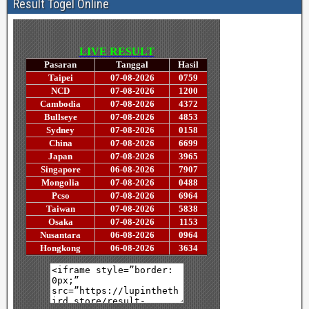
Result Togel Online