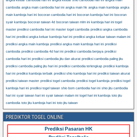
cambodia
angka main cambodia hari ini
angka main hk
angka main kamboja
angka
main kamboja hari ini
bocoran cambodia hari ini
bocoran kamboja hari ini
bocoran
syair kamboja
bocoran taiwan 4d
bocoran taiwan mlm ini
kamboja hari ini togel
master prediksi cambodia hari ini
master togel cambodia
prediksi angka cambodia
hari ini
prediksi angka keluar kamboja hari ini
prediksi angka keluar taiwan malam ini
prediksi angka main kamboja
prediksi angka main kamboja hari ini
prediksi
cambodia
prediksi cambodia 4d hari ini
prediksi cambodia berjaya
prediksi
cambodia hari ini
prediksi cambodia jitu dan akurat
prediksi cambodia paling jitu
prediksi cambodia paling jitu hari ini
prediksi cambodia terlengkap
prediksi kamboja
hari ini
prediksi kamboja terbaik
prediksi shio kamboja hari ini
prediksi taiwan akurat
prediksi taiwan master
prediksi togel cambodia
prediksi togel kamboja
prediksi togel
kamboja hari ini
prediksi togel taiwan
shio bom cambodia hari ini
shio jitu cambodia
hari ini
syair taiwan hari ini
syair taiwan malam ini
togel hari ini kamboja
toto jitu
cambodia
toto jitu kamboja hari ini
toto jitu taiwan
PREDIKTOR TOGEL ONLINE
Prediksi Pasaran HK
Prediksi Togelholic