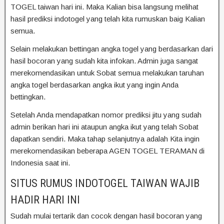
TOGEL taiwan hari ini. Maka Kalian bisa langsung melihat
hasil prediksi indotogel yang telah kita rumuskan baig Kalian
semua.
Selain melakukan bettingan angka togel yang berdasarkan dari
hasil bocoran yang sudah kita infokan. Admin juga sangat
merekomendasikan untuk Sobat semua melakukan taruhan
angka togel berdasarkan angka ikut yang ingin Anda
bettingkan.
Setelah Anda mendapatkan nomor prediksi jitu yang sudah
admin berikan hari ini ataupun angka ikut yang telah Sobat
dapatkan sendiri. Maka tahap selanjutnya adalah Kita ingin
merekomendasikan beberapa AGEN TOGEL TERAMAN di
Indonesia saat ini.
SITUS RUMUS INDOTOGEL TAIWAN WAJIB
HADIR HARI INI
Sudah mulai tertarik dan cocok dengan hasil bocoran yang