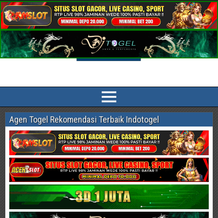
Indotogel HK Prediksi Togel Terlengkap
Prediksi Indotogel HK, Singapore Pools, Sidney, China, Taiwan, Cambodia
Paling Akurat dan jitu sesuai bocoran angka main dan syair togel online
Agen Togel Rekomendasi Terbaik Indotogel