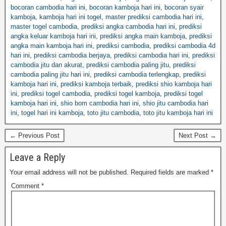
bocoran cambodia hari ini
,
bocoran kamboja hari ini
,
bocoran syair
kamboja
,
kamboja hari ini togel
,
master prediksi cambodia hari ini
,
master togel cambodia
,
prediksi angka cambodia hari ini
,
prediksi
angka keluar kamboja hari ini
,
prediksi angka main kamboja
,
prediksi
angka main kamboja hari ini
,
prediksi cambodia
,
prediksi cambodia 4d
hari ini
,
prediksi cambodia berjaya
,
prediksi cambodia hari ini
,
prediksi
cambodia jitu dan akurat
,
prediksi cambodia paling jitu
,
prediksi
cambodia paling jitu hari ini
,
prediksi cambodia terlengkap
,
prediksi
kamboja hari ini
,
prediksi kamboja terbaik
,
prediksi shio kamboja hari
ini
,
prediksi togel cambodia
,
prediksi togel kamboja
,
prediksi togel
kamboja hari ini
,
shio bom cambodia hari ini
,
shio jitu cambodia hari
ini
,
togel hari ini kamboja
,
toto jitu cambodia
,
toto jitu kamboja hari ini
← Previous Post
Next Post →
Leave a Reply
Your email address will not be published.
Required fields are marked
*
Comment
*