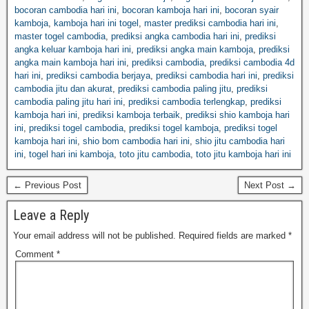
bocoran cambodia hari ini
,
bocoran kamboja hari ini
,
bocoran syair
kamboja
,
kamboja hari ini togel
,
master prediksi cambodia hari ini
,
master togel cambodia
,
prediksi angka cambodia hari ini
,
prediksi
angka keluar kamboja hari ini
,
prediksi angka main kamboja
,
prediksi
angka main kamboja hari ini
,
prediksi cambodia
,
prediksi cambodia 4d
hari ini
,
prediksi cambodia berjaya
,
prediksi cambodia hari ini
,
prediksi
cambodia jitu dan akurat
,
prediksi cambodia paling jitu
,
prediksi
cambodia paling jitu hari ini
,
prediksi cambodia terlengkap
,
prediksi
kamboja hari ini
,
prediksi kamboja terbaik
,
prediksi shio kamboja hari
ini
,
prediksi togel cambodia
,
prediksi togel kamboja
,
prediksi togel
kamboja hari ini
,
shio bom cambodia hari ini
,
shio jitu cambodia hari
ini
,
togel hari ini kamboja
,
toto jitu cambodia
,
toto jitu kamboja hari ini
← Previous Post
Next Post →
Leave a Reply
Your email address will not be published.
Required fields are marked
*
Comment
*