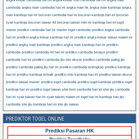
cambodia
angka main cambodia hari ini
angka main hk
angka main kamboja
angka
main kamboja hari ini
bocoran cambodia hari ini
bocoran kamboja hari ini
bocoran
syair kamboja
bocoran taiwan 4d
bocoran taiwan mlm ini
kamboja hari ini togel
master prediksi cambodia hari ini
master togel cambodia
prediksi angka cambodia
hari ini
prediksi angka keluar kamboja hari ini
prediksi angka keluar taiwan malam ini
prediksi angka main kamboja
prediksi angka main kamboja hari ini
prediksi
cambodia
prediksi cambodia 4d hari ini
prediksi cambodia berjaya
prediksi
cambodia hari ini
prediksi cambodia jitu dan akurat
prediksi cambodia paling jitu
prediksi cambodia paling jitu hari ini
prediksi cambodia terlengkap
prediksi kamboja
hari ini
prediksi kamboja terbaik
prediksi shio kamboja hari ini
prediksi taiwan akurat
prediksi taiwan master
prediksi togel cambodia
prediksi togel kamboja
prediksi togel
kamboja hari ini
prediksi togel taiwan
shio bom cambodia hari ini
shio jitu cambodia
hari ini
syair taiwan hari ini
syair taiwan malam ini
togel hari ini kamboja
toto jitu
cambodia
toto jitu kamboja hari ini
toto jitu taiwan
PREDIKTOR TOGEL ONLINE
Prediksi Pasaran HK
Prediksi Togelholic