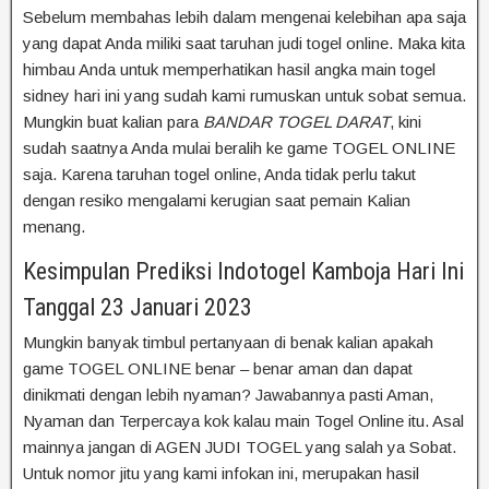
Sebelum membahas lebih dalam mengenai kelebihan apa saja
yang dapat Anda miliki saat taruhan judi togel online. Maka kita
himbau Anda untuk memperhatikan hasil angka main togel
sidney hari ini yang sudah kami rumuskan untuk sobat semua.
Mungkin buat kalian para
BANDAR TOGEL DARAT
, kini
sudah saatnya Anda mulai beralih ke game TOGEL ONLINE
saja. Karena taruhan togel online, Anda tidak perlu takut
dengan resiko mengalami kerugian saat pemain Kalian
menang.
Kesimpulan Prediksi Indotogel Kamboja Hari Ini
Tanggal 23 Januari 2023
Mungkin banyak timbul pertanyaan di benak kalian apakah
game TOGEL ONLINE benar – benar aman dan dapat
dinikmati dengan lebih nyaman? Jawabannya pasti Aman,
Nyaman dan Terpercaya kok kalau main Togel Online itu. Asal
mainnya jangan di AGEN JUDI TOGEL yang salah ya Sobat.
Untuk nomor jitu yang kami infokan ini, merupakan hasil