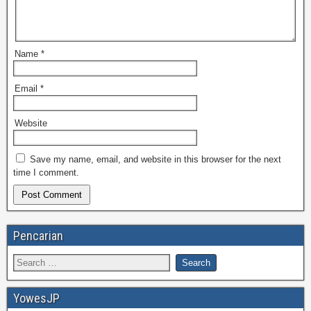
Name
*
Email
*
Website
Save my name, email, and website in this browser for the next
time I comment.
Pencarian
YowesJP