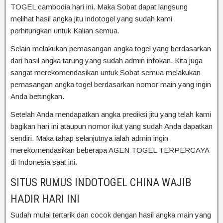
TOGEL cambodia hari ini. Maka Sobat dapat langsung
melihat hasil angka jitu indotogel yang sudah kami
perhitungkan untuk Kalian semua.
Selain melakukan pemasangan angka togel yang berdasarkan
dari hasil angka tarung yang sudah admin infokan. Kita juga
sangat merekomendasikan untuk Sobat semua melakukan
pemasangan angka togel berdasarkan nomor main yang ingin
Anda bettingkan.
Setelah Anda mendapatkan angka prediksi jitu yang telah kami
bagikan hari ini ataupun nomor ikut yang sudah Anda dapatkan
sendiri. Maka tahap selanjutnya ialah admin ingin
merekomendasikan beberapa AGEN TOGEL TERPERCAYA
di Indonesia saat ini.
SITUS RUMUS INDOTOGEL CHINA WAJIB
HADIR HARI INI
Sudah mulai tertarik dan cocok dengan hasil angka main yang