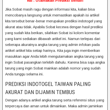
NB : Utamakan Prediksi Sendiri
Jika Sobat masih ragu dengan informasi kita, kalian bisa
mencobanya langsung untuk memastikan apakah isi artikel
kita tersebut benar-benar merupakan prediksi indotogel yang
akurat atau tidak. Apabila Sobat kecewa dengan hasil prediksi
yang sudah kita berikan, silahkan Sobat isi kolom komentar
yang kami sediakan dibawah artikel ini. Namun terlepas dari
seberapa akuratnya angka tarung yang admin infokan pada
artikel-artikel kita setiap harinya. Kita juga ingin memberikan
masukkan agar Anda lebih mengutamakan angka tarung yang
ingin Sobat pasangkan terlebih dahulu. Karena bisa saja angka
tarung yang ingin Sobat mainkan adalah nomor yang sudah
Anda tunggu selama ini.
PREDIKSI INDOTOGEL TAIWAN PALING
AKURAT DAN DIJAMIN TEMBUS
Dengan adanya artikel angka tarung serta referensi situs yang
terpercaya dan aman untuk dimainkan. Maka admin jaminkan