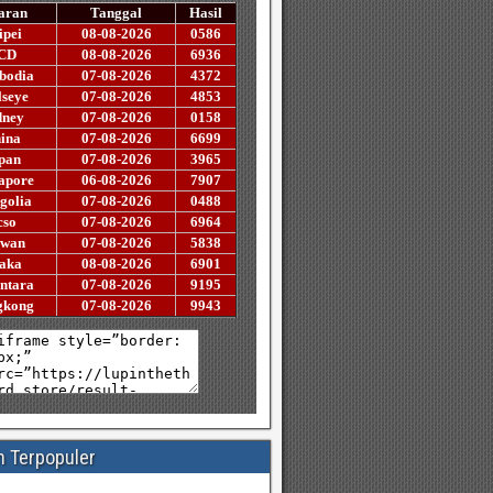
n Terpopuler