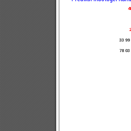
4
33 99
78 03