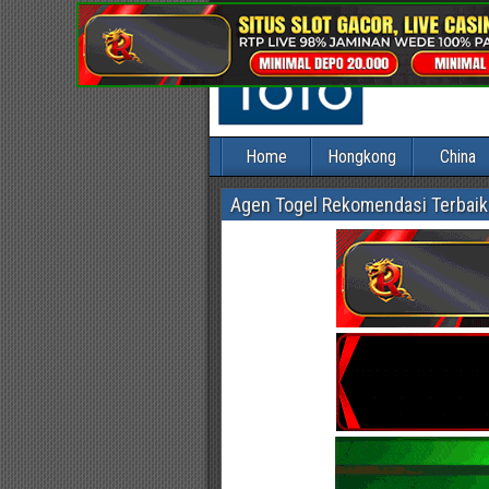
Indotogel HK Prediksi Togel Te
Prediksi Indotogel HK, Singapore Pools, Sid
Home
Hongkong
China
Agen Togel Rekomendasi Terbaik