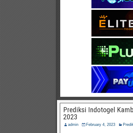
Prediksi Indotogel Kamb
2023
admin
February 4, 2023
Predi