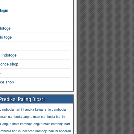
login
dotogel
do togel
 indotogel
nonce shop
e
ace shop
Prediksi Paling Dicari
cambodia hari ini
angka keluar shio cambodia
 main cambodia
angka main cambodia hari ini
k
angka main kamboja
angka main kamboja hari
mbodia hari ini
bocoran kamboja hari ini
bocoran