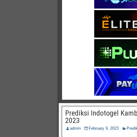
Prediksi Indotogel Kamb
2023
admin
February 9, 2023
Predi