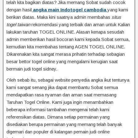
telah kita bagikan diatas? Jika memang Sobat sudah cocok
dengan hasil
angka main Indotogel cambodia
yang kami
berikan diatas. Maka kini saatnya admin membahas
situs
togel taiwan
rekomendasi yang terbaik dan aman untuk Kalian
lakukan taruhan TOGEL ONLINE. Alasan kenapa sesudah
admin memberikan hasil bocoran kami kepada Sobat semua,
kemudian kita membahas tentang AGEN TOGEL ONLINE.
Dikarenakan kita sangat merasa prihatin terhadap sebagian
besar bettor togel online yang mengalami kerugian saat
bermain judi togel sidney.
Oleh sebab itu, sebagai website penyedia angka ikut tentunya
kami sangat senang jika dapat membantu Sobat semua
mendapatkan rasa nyaman dan aman saat memasang
Taruhan Togel Online. Kami juga ingin menambahkan
beberapa informasi tambahan mengenai telah kami
referensikan diatas. Dimana setiap permainan yang
disediakan berupa permainan yang memang telah banyak
digemari dan populer di kalangan pemain judi online