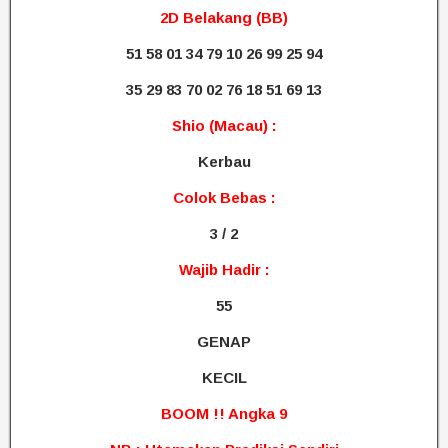
2D Belakang (BB)
51 58 01 34 79 10 26 99 25 94
35 29 83 70 02 76 18 51 69 13
Shio (Macau) :
Kerbau
Colok Bebas :
3 / 2
Wajib Hadir :
55
GENAP
KECIL
BOOM !! Angka 9