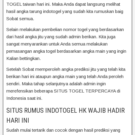
TOGEL taiwan hari ini. Maka Anda dapat langsung melihat
hasil angka tarung indotogel yang sudah kita rumuskan baig
Sobat semua.
Selain melakukan pembelian nomor togel yang berdasarkan
dari hasil angka jitu yang sudah admin berikan. Kita juga
sangat menyarankan untuk Anda semua melakukan
pemasangan angka togel berdasarkan angka main yang ingin
Kalian bettingkan.
Setelah Sobat memperoleh angka prediksi jitu yang telah kita
berikan hari ini ataupun angka main yang telah Anda peroleh
sendiri. Maka tahap selanjutnya adalah admin ingin
merefensikan beberapa SITUS TOGEL TERPERCAYA di
Indonesia saat ini.
SITUS RUMUS INDOTOGEL HK WAJIB HADIR
HARI INI
Sudah mulai tertarik dan cocok dengan hasil prediksi yang