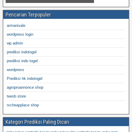
Pencarian Terpopuler
armanisale
wordpress login
wp admin
prediksi indotogel
prediksi indo togel
wordpress
Prediksi hk indotogel
agroproannonce shop
teesb store
rxcheapplace shop
Kategori Prediksi Paling Dicari
angka keluar cambodia hari ini
angka keluar shio cambodia hari ini
angka main