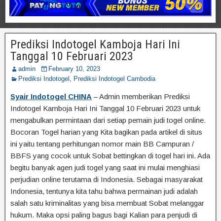
Prediksi Indotogel Kamboja Hari Ini
Tanggal 10 Februari 2023
admin
February 10, 2023
Prediksi Indotogel
,
Prediksi Indotogel Cambodia
Syair Indotogel CHINA
– Admin memberikan Prediksi
Indotogel Kamboja Hari Ini Tanggal 10 Februari 2023 untuk
mengabulkan permintaan dari setiap pemain judi togel online.
Bocoran Togel harian yang Kita bagikan pada artikel di situs
ini yaitu tentang perhitungan nomor main BB Campuran /
BBFS yang cocok untuk Sobat bettingkan di togel hari ini. Ada
begitu banyak agen judi togel yang saat ini mulai menghiasi
perjudian online terutama di Indonesia. Sebagai masyarakat
Indonesia, tentunya kita tahu bahwa permainan judi adalah
salah satu kriminalitas yang bisa membuat Sobat melanggar
hukum. Maka opsi paling bagus bagi Kalian para penjudi di