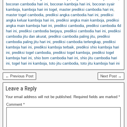
bocoran cambodia hari ini
,
bocoran kamboja hari ini
,
bocoran syair
kamboja
,
kamboja hari ini togel
,
master prediksi cambodia hari ini
,
master togel cambodia
,
prediksi angka cambodia hari ini
,
prediksi
angka keluar kamboja hari ini
,
prediksi angka main kamboja
,
prediksi
angka main kamboja hari ini
,
prediksi cambodia
,
prediksi cambodia 4d
hari ini
,
prediksi cambodia berjaya
,
prediksi cambodia hari ini
,
prediksi
cambodia jitu dan akurat
,
prediksi cambodia paling jitu
,
prediksi
cambodia paling jitu hari ini
,
prediksi cambodia terlengkap
,
prediksi
kamboja hari ini
,
prediksi kamboja terbaik
,
prediksi shio kamboja hari
ini
,
prediksi togel cambodia
,
prediksi togel kamboja
,
prediksi togel
kamboja hari ini
,
shio bom cambodia hari ini
,
shio jitu cambodia hari
ini
,
togel hari ini kamboja
,
toto jitu cambodia
,
toto jitu kamboja hari ini
← Previous Post
Next Post →
Leave a Reply
Your email address will not be published.
Required fields are marked
*
Comment
*