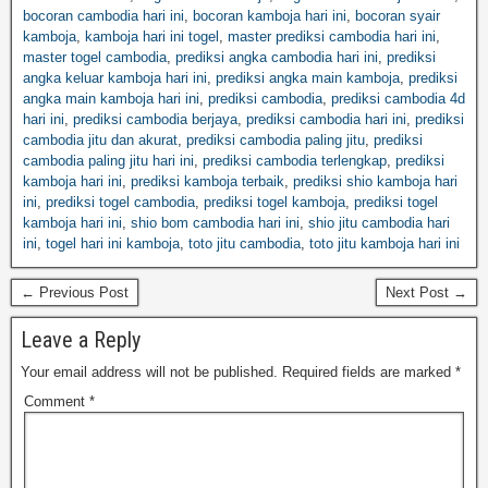
bocoran cambodia hari ini
,
bocoran kamboja hari ini
,
bocoran syair
kamboja
,
kamboja hari ini togel
,
master prediksi cambodia hari ini
,
master togel cambodia
,
prediksi angka cambodia hari ini
,
prediksi
angka keluar kamboja hari ini
,
prediksi angka main kamboja
,
prediksi
angka main kamboja hari ini
,
prediksi cambodia
,
prediksi cambodia 4d
hari ini
,
prediksi cambodia berjaya
,
prediksi cambodia hari ini
,
prediksi
cambodia jitu dan akurat
,
prediksi cambodia paling jitu
,
prediksi
cambodia paling jitu hari ini
,
prediksi cambodia terlengkap
,
prediksi
kamboja hari ini
,
prediksi kamboja terbaik
,
prediksi shio kamboja hari
ini
,
prediksi togel cambodia
,
prediksi togel kamboja
,
prediksi togel
kamboja hari ini
,
shio bom cambodia hari ini
,
shio jitu cambodia hari
ini
,
togel hari ini kamboja
,
toto jitu cambodia
,
toto jitu kamboja hari ini
← Previous Post
Next Post →
Leave a Reply
Your email address will not be published.
Required fields are marked
*
Comment
*