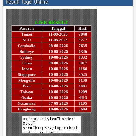
Result Togel Online