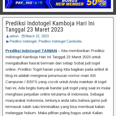
Prediksi Indotogel Kamboja Hari Ini
Tanggal 23 Maret 2023
admin
March 22, 2023
Prediksi Indotogel
,
Prediksi Indotogel Cambodia
Prediksi Indotogel TAIWAN
– Kita memberikan Prediksi
Indotogel Kamboja Hari Ini Tanggal 23 Maret 2023 untuk
mengabulkan hasrat bermain dari setiap Sobat judi togel
online. Prediksi Togel harian yang Kita bagikan pada artikel di
blog ini adalah mengenai perumusan nomor main BB
Campuran / BBFS yang cocok untuk Anda mainkan di togel
hari ini. Ada begitu banyak bandar judi togel yang saat ini mulai
menghiasi perjudian online terutama di Indonesia. Sebagai
masyarakat Indonesia, tentunya anda tahu bahwa game judi
termasuk salah satu kriminalitas yang bisa membuat kalian
melanggar hukum. Maka pilihan paling bagus untuk Kalian