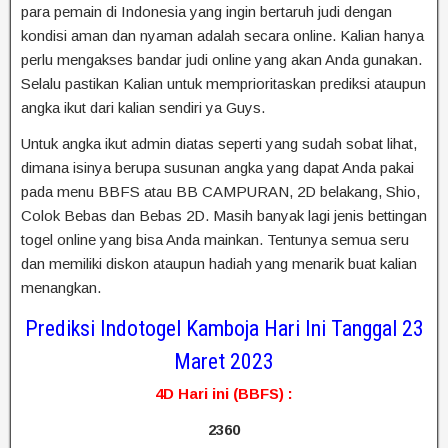
para pemain di Indonesia yang ingin bertaruh judi dengan
kondisi aman dan nyaman adalah secara online. Kalian hanya
perlu mengakses bandar judi online yang akan Anda gunakan.
Selalu pastikan Kalian untuk memprioritaskan prediksi ataupun
angka ikut dari kalian sendiri ya Guys.
Untuk angka ikut admin diatas seperti yang sudah sobat lihat,
dimana isinya berupa susunan angka yang dapat Anda pakai
pada menu BBFS atau BB CAMPURAN, 2D belakang, Shio,
Colok Bebas dan Bebas 2D. Masih banyak lagi jenis bettingan
togel online yang bisa Anda mainkan. Tentunya semua seru
dan memiliki diskon ataupun hadiah yang menarik buat kalian
menangkan.
Prediksi Indotogel Kamboja Hari Ini Tanggal 23
Maret 2023
4D Hari ini (BBFS) :
2360