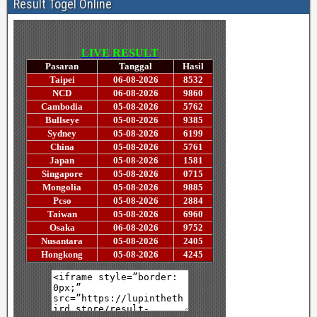
Result Togel Online