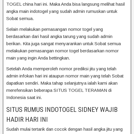
TOGEL china hari ini. Maka Anda bisa langsung melihat hasil
angka main indotogel yang sudah admin rumuskan untuk
Sobat semua.
Selain melakukan pemasangan nomor togel yang
berdasarkan dari hasil angka tarung yang sudah admin
berikan. Kita juga sangat menyarankan untuk Sobat semua
melakukan pemasangan nomor togel berdasarkan nomor
main yang ingin Anda bettingkan.
Setelah Anda memperoleh nomor prediksi jitu yang telah
admin infokan hari ini ataupun nomor main yang telah Sobat
dapatkan sendiri. Maka tahap selanjutnya ialah kami akan
merefensikan beberapa SITUS TOGEL TERAMAN di
Indonesia saat ini.
SITUS RUMUS INDOTOGEL SIDNEY WAJIB
HADIR HARI INI
Sudah mulai tertarik dan cocok dengan hasil angka jitu yang