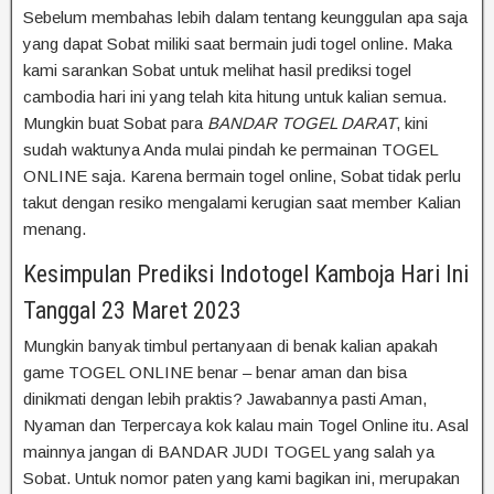
Sebelum membahas lebih dalam tentang keunggulan apa saja
yang dapat Sobat miliki saat bermain judi togel online. Maka
kami sarankan Sobat untuk melihat hasil prediksi togel
cambodia hari ini yang telah kita hitung untuk kalian semua.
Mungkin buat Sobat para
BANDAR TOGEL DARAT
, kini
sudah waktunya Anda mulai pindah ke permainan TOGEL
ONLINE saja. Karena bermain togel online, Sobat tidak perlu
takut dengan resiko mengalami kerugian saat member Kalian
menang.
Kesimpulan Prediksi Indotogel Kamboja Hari Ini
Tanggal 23 Maret 2023
Mungkin banyak timbul pertanyaan di benak kalian apakah
game TOGEL ONLINE benar – benar aman dan bisa
dinikmati dengan lebih praktis? Jawabannya pasti Aman,
Nyaman dan Terpercaya kok kalau main Togel Online itu. Asal
mainnya jangan di BANDAR JUDI TOGEL yang salah ya
Sobat. Untuk nomor paten yang kami bagikan ini, merupakan