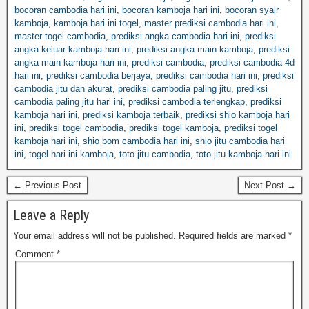
bocoran cambodia hari ini
,
bocoran kamboja hari ini
,
bocoran syair
kamboja
,
kamboja hari ini togel
,
master prediksi cambodia hari ini
,
master togel cambodia
,
prediksi angka cambodia hari ini
,
prediksi
angka keluar kamboja hari ini
,
prediksi angka main kamboja
,
prediksi
angka main kamboja hari ini
,
prediksi cambodia
,
prediksi cambodia 4d
hari ini
,
prediksi cambodia berjaya
,
prediksi cambodia hari ini
,
prediksi
cambodia jitu dan akurat
,
prediksi cambodia paling jitu
,
prediksi
cambodia paling jitu hari ini
,
prediksi cambodia terlengkap
,
prediksi
kamboja hari ini
,
prediksi kamboja terbaik
,
prediksi shio kamboja hari
ini
,
prediksi togel cambodia
,
prediksi togel kamboja
,
prediksi togel
kamboja hari ini
,
shio bom cambodia hari ini
,
shio jitu cambodia hari
ini
,
togel hari ini kamboja
,
toto jitu cambodia
,
toto jitu kamboja hari ini
← Previous Post
Next Post →
Leave a Reply
Your email address will not be published.
Required fields are marked
*
Comment
*