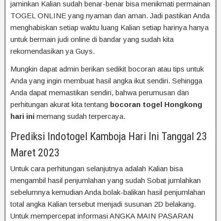
jaminkan Kalian sudah benar-benar bisa menikmati permainan
TOGEL ONLINE yang nyaman dan aman. Jadi pastikan Anda
menghabiskan setiap waktu luang Kalian setiap harinya hanya
untuk bermain judi online di bandar yang sudah kita
rekomendasikan ya Guys.
Mungkin dapat admin berikan sedikit bocoran atau tips untuk
Anda yang ingin membuat hasil angka ikut sendiri. Sehingga
Anda dapat memastikan sendiri, bahwa perumusan dan
perhitungan akurat kita tentang
bocoran togel Hongkong
hari ini
memang sudah terpercaya.
Prediksi Indotogel Kamboja Hari Ini Tanggal 23
Maret 2023
Untuk cara perhitungan selanjutnya adalah Kalian bisa
mengambil hasil penjumlahan yang sudah Sobat jumlahkan
sebelumnya kemudian Anda bolak-balikan hasil penjumlahan
total angka Kalian tersebut menjadi susunan 2D belakang.
Untuk mempercepat informasi ANGKA MAIN PASARAN