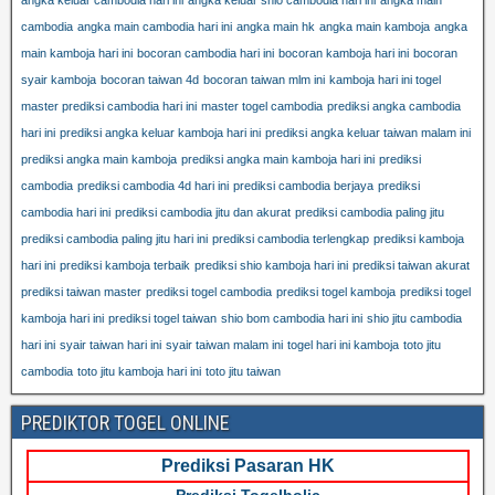
cambodia
angka main cambodia hari ini
angka main hk
angka main kamboja
angka
main kamboja hari ini
bocoran cambodia hari ini
bocoran kamboja hari ini
bocoran
syair kamboja
bocoran taiwan 4d
bocoran taiwan mlm ini
kamboja hari ini togel
master prediksi cambodia hari ini
master togel cambodia
prediksi angka cambodia
hari ini
prediksi angka keluar kamboja hari ini
prediksi angka keluar taiwan malam ini
prediksi angka main kamboja
prediksi angka main kamboja hari ini
prediksi
cambodia
prediksi cambodia 4d hari ini
prediksi cambodia berjaya
prediksi
cambodia hari ini
prediksi cambodia jitu dan akurat
prediksi cambodia paling jitu
prediksi cambodia paling jitu hari ini
prediksi cambodia terlengkap
prediksi kamboja
hari ini
prediksi kamboja terbaik
prediksi shio kamboja hari ini
prediksi taiwan akurat
prediksi taiwan master
prediksi togel cambodia
prediksi togel kamboja
prediksi togel
kamboja hari ini
prediksi togel taiwan
shio bom cambodia hari ini
shio jitu cambodia
hari ini
syair taiwan hari ini
syair taiwan malam ini
togel hari ini kamboja
toto jitu
cambodia
toto jitu kamboja hari ini
toto jitu taiwan
PREDIKTOR TOGEL ONLINE
Prediksi Pasaran HK
Prediksi Togelholic