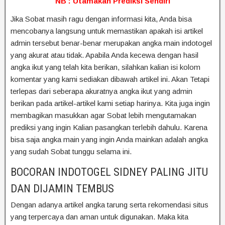
NB : Utamakan Prediksi Sendiri
Jika Sobat masih ragu dengan informasi kita, Anda bisa
mencobanya langsung untuk memastikan apakah isi artikel
admin tersebut benar-benar merupakan angka main indotogel
yang akurat atau tidak. Apabila Anda kecewa dengan hasil
angka ikut yang telah kita berikan, silahkan kalian isi kolom
komentar yang kami sediakan dibawah artikel ini. Akan Tetapi
terlepas dari seberapa akuratnya angka ikut yang admin
berikan pada artikel-artikel kami setiap harinya. Kita juga ingin
membagikan masukkan agar Sobat lebih mengutamakan
prediksi yang ingin Kalian pasangkan terlebih dahulu. Karena
bisa saja angka main yang ingin Anda mainkan adalah angka
yang sudah Sobat tunggu selama ini.
BOCORAN INDOTOGEL SIDNEY PALING JITU
DAN DIJAMIN TEMBUS
Dengan adanya artikel angka tarung serta rekomendasi situs
yang terpercaya dan aman untuk digunakan. Maka kita