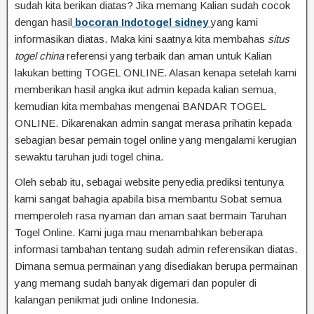
sudah kita berikan diatas? Jika memang Kalian sudah cocok
dengan hasil
bocoran Indotogel sidney
yang kami
informasikan diatas. Maka kini saatnya kita membahas
situs
togel china
referensi yang terbaik dan aman untuk Kalian
lakukan betting TOGEL ONLINE. Alasan kenapa setelah kami
memberikan hasil angka ikut admin kepada kalian semua,
kemudian kita membahas mengenai BANDAR TOGEL
ONLINE. Dikarenakan admin sangat merasa prihatin kepada
sebagian besar pemain togel online yang mengalami kerugian
sewaktu taruhan judi togel china.
Oleh sebab itu, sebagai website penyedia prediksi tentunya
kami sangat bahagia apabila bisa membantu Sobat semua
memperoleh rasa nyaman dan aman saat bermain Taruhan
Togel Online. Kami juga mau menambahkan beberapa
informasi tambahan tentang sudah admin referensikan diatas.
Dimana semua permainan yang disediakan berupa permainan
yang memang sudah banyak digemari dan populer di
kalangan penikmat judi online Indonesia.