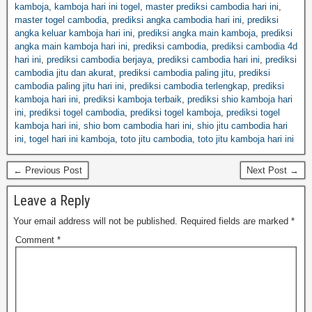
kamboja
,
kamboja hari ini togel
,
master prediksi cambodia hari ini
,
master togel cambodia
,
prediksi angka cambodia hari ini
,
prediksi
angka keluar kamboja hari ini
,
prediksi angka main kamboja
,
prediksi
angka main kamboja hari ini
,
prediksi cambodia
,
prediksi cambodia 4d
hari ini
,
prediksi cambodia berjaya
,
prediksi cambodia hari ini
,
prediksi
cambodia jitu dan akurat
,
prediksi cambodia paling jitu
,
prediksi
cambodia paling jitu hari ini
,
prediksi cambodia terlengkap
,
prediksi
kamboja hari ini
,
prediksi kamboja terbaik
,
prediksi shio kamboja hari
ini
,
prediksi togel cambodia
,
prediksi togel kamboja
,
prediksi togel
kamboja hari ini
,
shio bom cambodia hari ini
,
shio jitu cambodia hari
ini
,
togel hari ini kamboja
,
toto jitu cambodia
,
toto jitu kamboja hari ini
← Previous Post
Next Post →
Leave a Reply
Your email address will not be published.
Required fields are marked
*
Comment
*