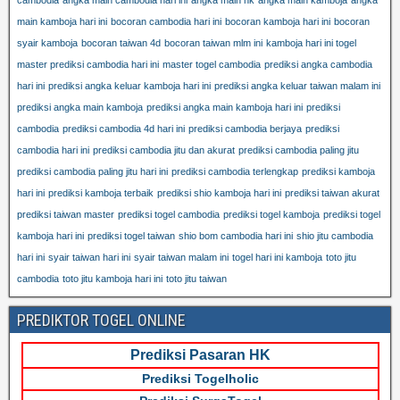
main kamboja hari ini
bocoran cambodia hari ini
bocoran kamboja hari ini
bocoran
syair kamboja
bocoran taiwan 4d
bocoran taiwan mlm ini
kamboja hari ini togel
master prediksi cambodia hari ini
master togel cambodia
prediksi angka cambodia
hari ini
prediksi angka keluar kamboja hari ini
prediksi angka keluar taiwan malam ini
prediksi angka main kamboja
prediksi angka main kamboja hari ini
prediksi
cambodia
prediksi cambodia 4d hari ini
prediksi cambodia berjaya
prediksi
cambodia hari ini
prediksi cambodia jitu dan akurat
prediksi cambodia paling jitu
prediksi cambodia paling jitu hari ini
prediksi cambodia terlengkap
prediksi kamboja
hari ini
prediksi kamboja terbaik
prediksi shio kamboja hari ini
prediksi taiwan akurat
prediksi taiwan master
prediksi togel cambodia
prediksi togel kamboja
prediksi togel
kamboja hari ini
prediksi togel taiwan
shio bom cambodia hari ini
shio jitu cambodia
hari ini
syair taiwan hari ini
syair taiwan malam ini
togel hari ini kamboja
toto jitu
cambodia
toto jitu kamboja hari ini
toto jitu taiwan
PREDIKTOR TOGEL ONLINE
Prediksi Pasaran HK
Prediksi Togelholic