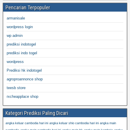
Pencarian Terpopuler
armanisale
wordpress login
wp admin
prediksi indotogel
prediksi indo togel
wordpress
Prediksi hk indotogel
agroproannonce shop
teesb store
rxcheapplace shop
Kategori Prediksi Paling Dicari
angka keluar cambodia hari ini
angka keluar shio cambodia hari ini
angka main
cambodia
angka main cambodia hari ini
angka main hk
angka main kamboja
angka