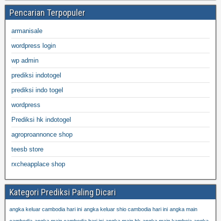
Pencarian Terpopuler
armanisale
wordpress login
wp admin
prediksi indotogel
prediksi indo togel
wordpress
Prediksi hk indotogel
agroproannonce shop
teesb store
rxcheapplace shop
Kategori Prediksi Paling Dicari
angka keluar cambodia hari ini
angka keluar shio cambodia hari ini
angka main
cambodia
angka main cambodia hari ini
angka main hk
angka main kamboja
angka