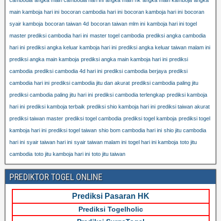
main kamboja hari ini
bocoran cambodia hari ini
bocoran kamboja hari ini
bocoran
syair kamboja
bocoran taiwan 4d
bocoran taiwan mlm ini
kamboja hari ini togel
master prediksi cambodia hari ini
master togel cambodia
prediksi angka cambodia
hari ini
prediksi angka keluar kamboja hari ini
prediksi angka keluar taiwan malam ini
prediksi angka main kamboja
prediksi angka main kamboja hari ini
prediksi
cambodia
prediksi cambodia 4d hari ini
prediksi cambodia berjaya
prediksi
cambodia hari ini
prediksi cambodia jitu dan akurat
prediksi cambodia paling jitu
prediksi cambodia paling jitu hari ini
prediksi cambodia terlengkap
prediksi kamboja
hari ini
prediksi kamboja terbaik
prediksi shio kamboja hari ini
prediksi taiwan akurat
prediksi taiwan master
prediksi togel cambodia
prediksi togel kamboja
prediksi togel
kamboja hari ini
prediksi togel taiwan
shio bom cambodia hari ini
shio jitu cambodia
hari ini
syair taiwan hari ini
syair taiwan malam ini
togel hari ini kamboja
toto jitu
cambodia
toto jitu kamboja hari ini
toto jitu taiwan
PREDIKTOR TOGEL ONLINE
Prediksi Pasaran HK
Prediksi Togelholic