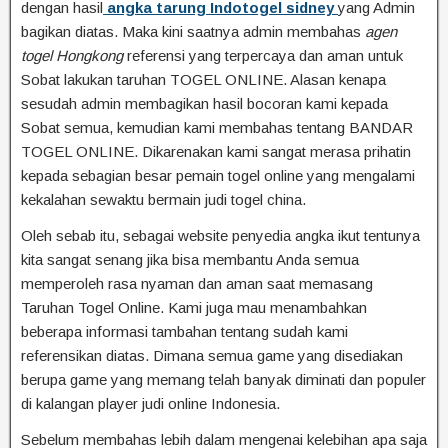
dengan hasil
angka tarung Indotogel sidney
yang Admin
bagikan diatas. Maka kini saatnya admin membahas
agen
togel Hongkong
referensi yang terpercaya dan aman untuk
Sobat lakukan taruhan TOGEL ONLINE. Alasan kenapa
sesudah admin membagikan hasil bocoran kami kepada
Sobat semua, kemudian kami membahas tentang BANDAR
TOGEL ONLINE. Dikarenakan kami sangat merasa prihatin
kepada sebagian besar pemain togel online yang mengalami
kekalahan sewaktu bermain judi togel china.
Oleh sebab itu, sebagai website penyedia angka ikut tentunya
kita sangat senang jika bisa membantu Anda semua
memperoleh rasa nyaman dan aman saat memasang
Taruhan Togel Online. Kami juga mau menambahkan
beberapa informasi tambahan tentang sudah kami
referensikan diatas. Dimana semua game yang disediakan
berupa game yang memang telah banyak diminati dan populer
di kalangan player judi online Indonesia.
Sebelum membahas lebih dalam mengenai kelebihan apa saja