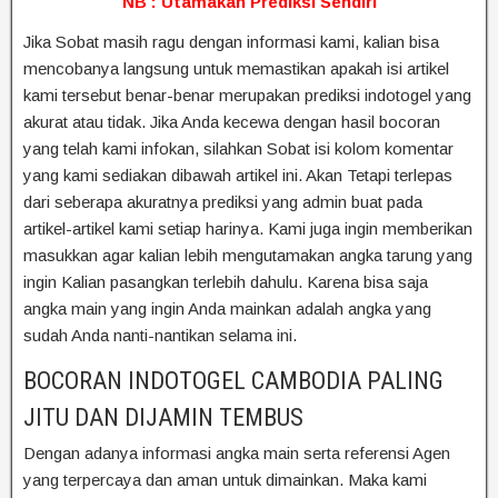
NB : Utamakan Prediksi Sendiri
Jika Sobat masih ragu dengan informasi kami, kalian bisa
mencobanya langsung untuk memastikan apakah isi artikel
kami tersebut benar-benar merupakan prediksi indotogel yang
akurat atau tidak. Jika Anda kecewa dengan hasil bocoran
yang telah kami infokan, silahkan Sobat isi kolom komentar
yang kami sediakan dibawah artikel ini. Akan Tetapi terlepas
dari seberapa akuratnya prediksi yang admin buat pada
artikel-artikel kami setiap harinya. Kami juga ingin memberikan
masukkan agar kalian lebih mengutamakan angka tarung yang
ingin Kalian pasangkan terlebih dahulu. Karena bisa saja
angka main yang ingin Anda mainkan adalah angka yang
sudah Anda nanti-nantikan selama ini.
BOCORAN INDOTOGEL CAMBODIA PALING
JITU DAN DIJAMIN TEMBUS
Dengan adanya informasi angka main serta referensi Agen
yang terpercaya dan aman untuk dimainkan. Maka kami