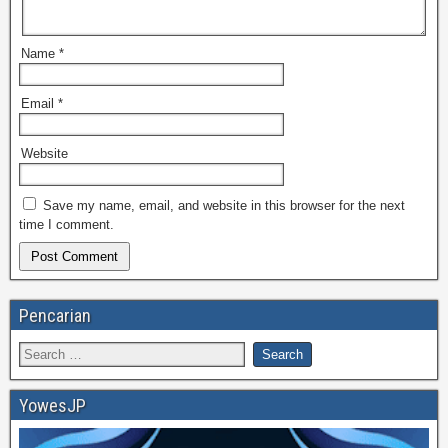
Name
*
Email
*
Website
Save my name, email, and website in this browser for the next
time I comment.
Pencarian
YowesJP