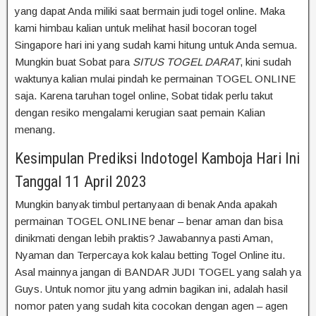
yang dapat Anda miliki saat bermain judi togel online. Maka
kami himbau kalian untuk melihat hasil bocoran togel
Singapore hari ini yang sudah kami hitung untuk Anda semua.
Mungkin buat Sobat para
SITUS TOGEL DARAT
, kini sudah
waktunya kalian mulai pindah ke permainan TOGEL ONLINE
saja. Karena taruhan togel online, Sobat tidak perlu takut
dengan resiko mengalami kerugian saat pemain Kalian
menang.
Kesimpulan Prediksi Indotogel Kamboja Hari Ini
Tanggal 11 April 2023
Mungkin banyak timbul pertanyaan di benak Anda apakah
permainan TOGEL ONLINE benar – benar aman dan bisa
dinikmati dengan lebih praktis? Jawabannya pasti Aman,
Nyaman dan Terpercaya kok kalau betting Togel Online itu.
Asal mainnya jangan di BANDAR JUDI TOGEL yang salah ya
Guys. Untuk nomor jitu yang admin bagikan ini, adalah hasil
nomor paten yang sudah kita cocokan dengan agen – agen