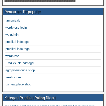
Pencarian Terpopuler
armanisale
wordpress login
wp admin
prediksi indotogel
prediksi indo togel
wordpress
Prediksi hk indotogel
agroproannonce shop
teesb store
rxcheapplace shop
Kategori Prediksi Paling Dicari
angka keluar cambodia hari ini
angka keluar shio cambodia hari ini
angka main