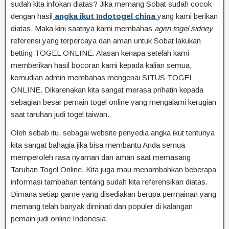
sudah kita infokan diatas? Jika memang Sobat sudah cocok
dengan hasil
angka ikut Indotogel china
yang kami berikan
diatas. Maka kini saatnya kami membahas
agen togel sidney
referensi yang terpercaya dan aman untuk Sobat lakukan
betting TOGEL ONLINE. Alasan kenapa setelah kami
memberikan hasil bocoran kami kepada kalian semua,
kemudian admin membahas mengenai SITUS TOGEL
ONLINE. Dikarenakan kita sangat merasa prihatin kepada
sebagian besar pemain togel online yang mengalami kerugian
saat taruhan judi togel taiwan.
Oleh sebab itu, sebagai website penyedia angka ikut tentunya
kita sangat bahagia jika bisa membantu Anda semua
memperoleh rasa nyaman dan aman saat memasang
Taruhan Togel Online. Kita juga mau menambahkan beberapa
informasi tambahan tentang sudah kita referensikan diatas.
Dimana setiap game yang disediakan berupa permainan yang
memang telah banyak diminati dan populer di kalangan
pemain judi online Indonesia.