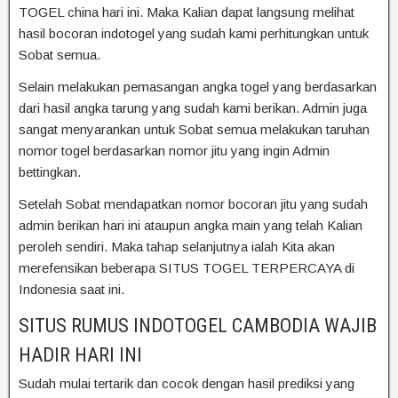
TOGEL china hari ini. Maka Kalian dapat langsung melihat
hasil bocoran indotogel yang sudah kami perhitungkan untuk
Sobat semua.
Selain melakukan pemasangan angka togel yang berdasarkan
dari hasil angka tarung yang sudah kami berikan. Admin juga
sangat menyarankan untuk Sobat semua melakukan taruhan
nomor togel berdasarkan nomor jitu yang ingin Admin
bettingkan.
Setelah Sobat mendapatkan nomor bocoran jitu yang sudah
admin berikan hari ini ataupun angka main yang telah Kalian
peroleh sendiri. Maka tahap selanjutnya ialah Kita akan
merefensikan beberapa SITUS TOGEL TERPERCAYA di
Indonesia saat ini.
SITUS RUMUS INDOTOGEL CAMBODIA WAJIB
HADIR HARI INI
Sudah mulai tertarik dan cocok dengan hasil prediksi yang