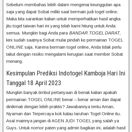
Sebelum membahas lebih dalam mengenai keunggulan apa
saja yang dapat Sobat miliki saat bermain judi togel online.
Maka kita sarankan kalian untuk memperhatikan hasil angka
jitu togel taiwan hari ini yang telah kami hitung untuk Anda
semua. Mungkin bagi Anda para
BANDAR TOGEL DARAT
,
kini sudah saatnya Sobat mulai pindah ke permainan TOGEL
ONLINE saja. Karena bermain togel online, Anda tidak perlu
takut dengan resiko mengalami kerugian saat member Sobat
menang.
Kesimpulan Prediksi Indotogel Kamboja Hari Ini
Tanggal 18 April 2023
Mungkin banyak timbul pertanyaan di benak kalian apakah
permainan TOGEL ONLINE benar – benar aman dan dapat
dinikmati dengan lebih praktis? Jawabannya tentu Aman,
Nyaman dan Terpercaya kok kalau taruhan Togel Online itu.
Asal mainnya jangan di AGEN JUDI TOGEL yang salah ya
Guys. Untuk nomor paten yang admin bagikan ini, adalah hasil