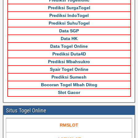
Prediksi SurgaTogel
Prediksi IndoTogel
Prediksi SuhuTogel
Data SGP
Data HK
Data Togel Online
Prediksi Duta4D
Prediksi Mbahsukro
Syair Togel Online
Prediksi Sumesh
Bocoran Togel Mbah Ditog
Slot Gacor
Situs Togel Online
RMSLOT