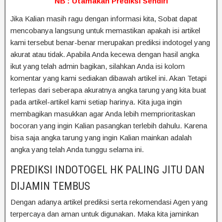
NB : Utamakan Prediksi Sendiri
Jika Kalian masih ragu dengan informasi kita, Sobat dapat
mencobanya langsung untuk memastikan apakah isi artikel
kami tersebut benar-benar merupakan prediksi indotogel yang
akurat atau tidak. Apabila Anda kecewa dengan hasil angka
ikut yang telah admin bagikan, silahkan Anda isi kolom
komentar yang kami sediakan dibawah artikel ini. Akan Tetapi
terlepas dari seberapa akuratnya angka tarung yang kita buat
pada artikel-artikel kami setiap harinya. Kita juga ingin
membagikan masukkan agar Anda lebih memprioritaskan
bocoran yang ingin Kalian pasangkan terlebih dahulu. Karena
bisa saja angka tarung yang ingin Kalian mainkan adalah
angka yang telah Anda tunggu selama ini.
PREDIKSI INDOTOGEL HK PALING JITU DAN
DIJAMIN TEMBUS
Dengan adanya artikel prediksi serta rekomendasi Agen yang
terpercaya dan aman untuk digunakan. Maka kita jaminkan