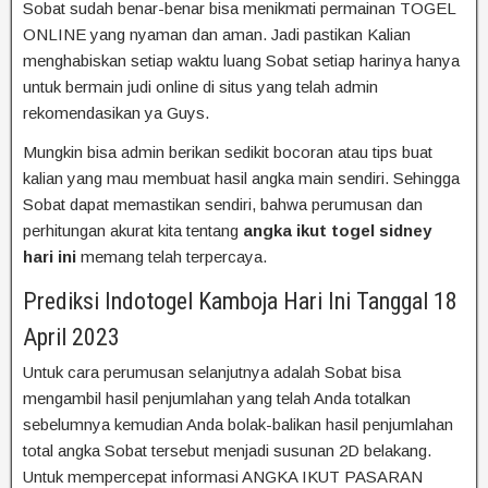
Sobat sudah benar-benar bisa menikmati permainan TOGEL
ONLINE yang nyaman dan aman. Jadi pastikan Kalian
menghabiskan setiap waktu luang Sobat setiap harinya hanya
untuk bermain judi online di situs yang telah admin
rekomendasikan ya Guys.
Mungkin bisa admin berikan sedikit bocoran atau tips buat
kalian yang mau membuat hasil angka main sendiri. Sehingga
Sobat dapat memastikan sendiri, bahwa perumusan dan
perhitungan akurat kita tentang
angka ikut togel sidney
hari ini
memang telah terpercaya.
Prediksi Indotogel Kamboja Hari Ini Tanggal 18
April 2023
Untuk cara perumusan selanjutnya adalah Sobat bisa
mengambil hasil penjumlahan yang telah Anda totalkan
sebelumnya kemudian Anda bolak-balikan hasil penjumlahan
total angka Sobat tersebut menjadi susunan 2D belakang.
Untuk mempercepat informasi ANGKA IKUT PASARAN