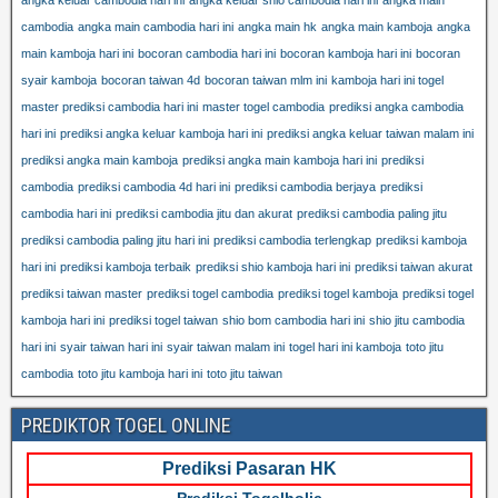
cambodia
angka main cambodia hari ini
angka main hk
angka main kamboja
angka
main kamboja hari ini
bocoran cambodia hari ini
bocoran kamboja hari ini
bocoran
syair kamboja
bocoran taiwan 4d
bocoran taiwan mlm ini
kamboja hari ini togel
master prediksi cambodia hari ini
master togel cambodia
prediksi angka cambodia
hari ini
prediksi angka keluar kamboja hari ini
prediksi angka keluar taiwan malam ini
prediksi angka main kamboja
prediksi angka main kamboja hari ini
prediksi
cambodia
prediksi cambodia 4d hari ini
prediksi cambodia berjaya
prediksi
cambodia hari ini
prediksi cambodia jitu dan akurat
prediksi cambodia paling jitu
prediksi cambodia paling jitu hari ini
prediksi cambodia terlengkap
prediksi kamboja
hari ini
prediksi kamboja terbaik
prediksi shio kamboja hari ini
prediksi taiwan akurat
prediksi taiwan master
prediksi togel cambodia
prediksi togel kamboja
prediksi togel
kamboja hari ini
prediksi togel taiwan
shio bom cambodia hari ini
shio jitu cambodia
hari ini
syair taiwan hari ini
syair taiwan malam ini
togel hari ini kamboja
toto jitu
cambodia
toto jitu kamboja hari ini
toto jitu taiwan
PREDIKTOR TOGEL ONLINE
Prediksi Pasaran HK
Prediksi Togelholic