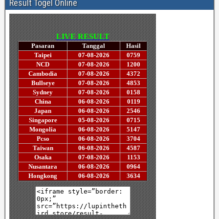
Result Togel Online