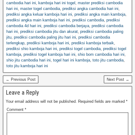
cambodia hari ini
,
kamboja hari ini togel
,
master prediksi cambodia
hari ini
,
master togel cambodia
,
prediksi angka cambodia hari ini
,
prediksi angka keluar kamboja hari ini
,
prediksi angka main kamboja
,
prediksi angka main kamboja hari ini
,
prediksi cambodia
,
prediksi
cambodia 4d hari ini
,
prediksi cambodia berjaya
,
prediksi cambodia
hari ini
,
prediksi cambodia jitu dan akurat
,
prediksi cambodia paling
jitu
,
prediksi cambodia paling jitu hari ini
,
prediksi cambodia
terlengkap
,
prediksi kamboja hari ini
,
prediksi kamboja terbaik
,
prediksi shio kamboja hari ini
,
prediksi togel cambodia
,
prediksi togel
kamboja
,
prediksi togel kamboja hari ini
,
shio bom cambodia hari ini
,
shio jitu cambodia hari ini
,
togel hari ini kamboja
,
toto jitu cambodia
,
toto jitu kamboja hari ini
← Previous Post
Next Post →
Leave a Reply
Your email address will not be published.
Required fields are marked
*
Comment
*