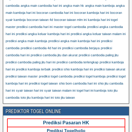
cambodia
angka main cambodia hari ini
angka main hk
angka main kamboja
angka
main kamboja hari ini
bocoran cambodia hari ini
bocoran kamboja hari ini
bocoran
syair kamboja
bocoran taiwan 4d
bocoran taiwan mlm ini
kamboja hari ini togel
master prediksi cambodia hari ini
master togel cambodia
prediksi angka cambodia
hari ini
prediksi angka keluar kamboja hari ini
prediksi angka keluar taiwan malam ini
prediksi angka main kamboja
prediksi angka main kamboja hari ini
prediksi
cambodia
prediksi cambodia 4d hari ini
prediksi cambodia berjaya
prediksi
cambodia hari ini
prediksi cambodia jitu dan akurat
prediksi cambodia paling jitu
prediksi cambodia paling jitu hari ini
prediksi cambodia terlengkap
prediksi kamboja
hari ini
prediksi kamboja terbaik
prediksi shio kamboja hari ini
prediksi taiwan akurat
prediksi taiwan master
prediksi togel cambodia
prediksi togel kamboja
prediksi togel
kamboja hari ini
prediksi togel taiwan
shio bom cambodia hari ini
shio jitu cambodia
hari ini
syair taiwan hari ini
syair taiwan malam ini
togel hari ini kamboja
toto jitu
cambodia
toto jitu kamboja hari ini
toto jitu taiwan
PREDIKTOR TOGEL ONLINE
Prediksi Pasaran HK
Prediksi Togelholic