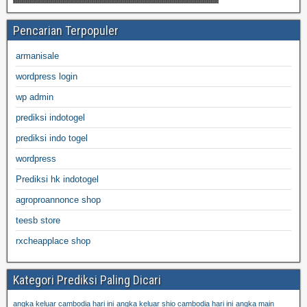
Pencarian Terpopuler
armanisale
wordpress login
wp admin
prediksi indotogel
prediksi indo togel
wordpress
Prediksi hk indotogel
agroproannonce shop
teesb store
rxcheapplace shop
Kategori Prediksi Paling Dicari
angka keluar cambodia hari ini
angka keluar shio cambodia hari ini
angka main