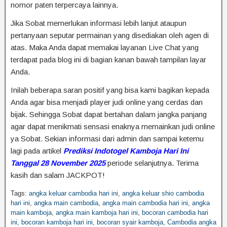
nomor paten terpercaya lainnya.
Jika Sobat memerlukan informasi lebih lanjut ataupun
pertanyaan seputar permainan yang disediakan oleh agen di
atas. Maka Anda dapat memakai layanan Live Chat yang
terdapat pada blog ini di bagian kanan bawah tampilan layar
Anda.
Inilah beberapa saran positif yang bisa kami bagikan kepada
Anda agar bisa menjadi player judi online yang cerdas dan
bijak. Sehingga Sobat dapat bertahan dalam jangka panjang
agar dapat menikmati sensasi enaknya memainkan judi online
ya Sobat. Sekian informasi dari admin dan sampai ketemu
lagi pada artikel
Prediksi Indotogel Kamboja Hari Ini
Tanggal 28 November 2025
periode selanjutnya. Terima
kasih dan salam JACKPOT!
Tags:
angka keluar cambodia hari ini
,
angka keluar shio cambodia
hari ini
,
angka main cambodia
,
angka main cambodia hari ini
,
angka
main kamboja
,
angka main kamboja hari ini
,
bocoran cambodia hari
ini
,
bocoran kamboja hari ini
,
bocoran syair kamboja
,
Cambodia angka