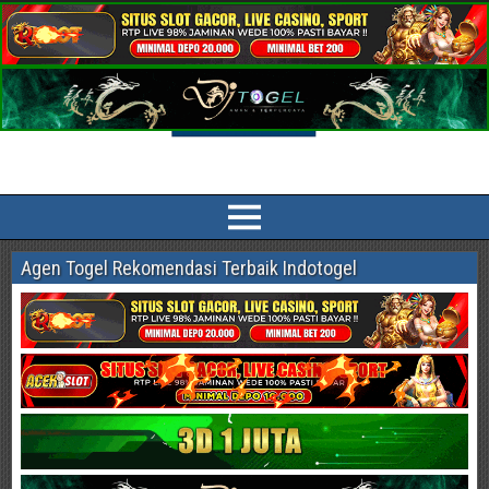
Indotogel HK Prediksi Togel Terlengkap
Prediksi Indotogel HK, Singapore Pools, Sidney, China, Taiwan, Cambodia
Paling Akurat dan jitu sesuai bocoran angka main dan syair togel online
Agen Togel Rekomendasi Terbaik Indotogel