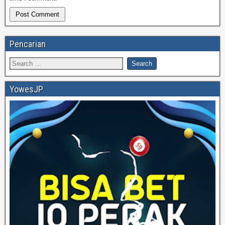
Pencarian
YowesJP