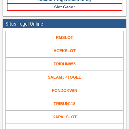
Slot Gacor
Situs Togel Online
RMSLOT
ACEKSLOT
TRIBUN855
SALAMJPTOGEL
PONDOKWIN
TRIBUN118
KAPALSLOT