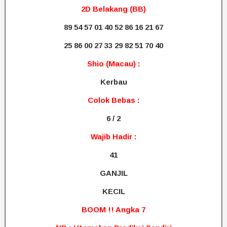
2D Belakang (BB)
89 54 57 01 40 52 86 16 21 67
25 86 00 27 33 29 82 51 70 40
Shio (Macau) :
Kerbau
Colok Bebas :
6 / 2
Wajib Hadir :
41
GANJIL
KECIL
BOOM !! Angka 7