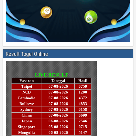
Result Togel Online