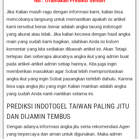
NB : Utamakan Prediksi Sendiri
Jika Kalian masih ragu dengan informasi kami, kalian bisa
mencobanya langsung untuk memastikan apakah isi artikel
kami tersebut benar-benar adalah angka tarung indotogel
yang akurat atau tidak. Jika kalian kecewa dengan hasil angka
main yang sudah kami bagikan, silahkan Anda isi kolom
komentar yang kita sediakan dibawah artikel ini. Akan Tetapi
terlepas dari seberapa akuratnya angka ikut yang admin buat
pada artikel-artikel admin setiap harinya. Kita juga ingin
memberikan masukkan agar Sobat lebih memprioritaskan
angka ikut yang ingin Sobat pasangkan terlebih dahulu. Karena
bisa saja angka jitu yang ingin Kalian mainkan adalah angka
yang sudah Anda nanti-nantikan selama ini.
PREDIKSI INDOTOGEL TAIWAN PALING JITU
DAN DIJAMIN TEMBUS
Dengan adanya informasi angka jitu serta rekomendasi Agen
yang terpercaya dan aman untuk digunakan. Maka admin