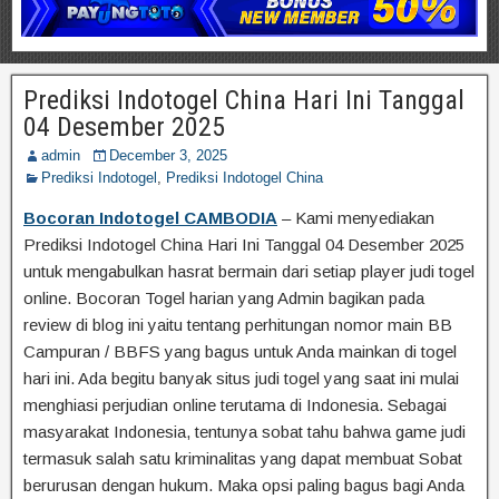
Prediksi Indotogel China Hari Ini Tanggal
04 Desember 2025
admin
December 3, 2025
Prediksi Indotogel
,
Prediksi Indotogel China
Bocoran Indotogel CAMBODIA
– Kami menyediakan
Prediksi Indotogel China Hari Ini Tanggal 04 Desember 2025
untuk mengabulkan hasrat bermain dari setiap player judi togel
online. Bocoran Togel harian yang Admin bagikan pada
review di blog ini yaitu tentang perhitungan nomor main BB
Campuran / BBFS yang bagus untuk Anda mainkan di togel
hari ini. Ada begitu banyak situs judi togel yang saat ini mulai
menghiasi perjudian online terutama di Indonesia. Sebagai
masyarakat Indonesia, tentunya sobat tahu bahwa game judi
termasuk salah satu kriminalitas yang dapat membuat Sobat
berurusan dengan hukum. Maka opsi paling bagus bagi Anda