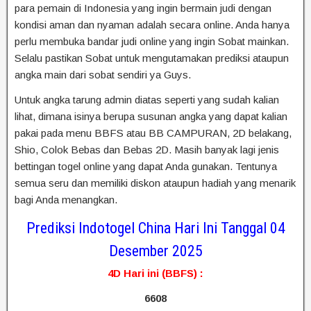
para pemain di Indonesia yang ingin bermain judi dengan
kondisi aman dan nyaman adalah secara online. Anda hanya
perlu membuka bandar judi online yang ingin Sobat mainkan.
Selalu pastikan Sobat untuk mengutamakan prediksi ataupun
angka main dari sobat sendiri ya Guys.
Untuk angka tarung admin diatas seperti yang sudah kalian
lihat, dimana isinya berupa susunan angka yang dapat kalian
pakai pada menu BBFS atau BB CAMPURAN, 2D belakang,
Shio, Colok Bebas dan Bebas 2D. Masih banyak lagi jenis
bettingan togel online yang dapat Anda gunakan. Tentunya
semua seru dan memiliki diskon ataupun hadiah yang menarik
bagi Anda menangkan.
Prediksi Indotogel China Hari Ini Tanggal 04
Desember 2025
4D Hari ini (BBFS) :
6608