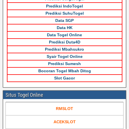
Prediksi IndoTogel
Prediksi SuhuTogel
Data SGP
Data HK
Data Togel Online
Prediksi Duta4D
Prediksi Mbahsukro
Syair Togel Online
Prediksi Sumesh
Bocoran Togel Mbah Ditog
Slot Gacor
Situs Togel Online
RMSLOT
ACEKSLOT