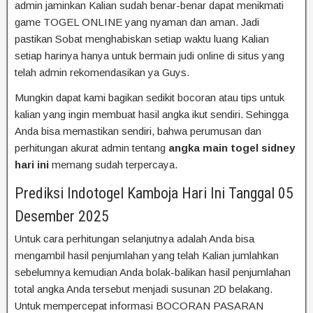
admin jaminkan Kalian sudah benar-benar dapat menikmati
game TOGEL ONLINE yang nyaman dan aman. Jadi
pastikan Sobat menghabiskan setiap waktu luang Kalian
setiap harinya hanya untuk bermain judi online di situs yang
telah admin rekomendasikan ya Guys.
Mungkin dapat kami bagikan sedikit bocoran atau tips untuk
kalian yang ingin membuat hasil angka ikut sendiri. Sehingga
Anda bisa memastikan sendiri, bahwa perumusan dan
perhitungan akurat admin tentang
angka main togel sidney
hari ini
memang sudah terpercaya.
Prediksi Indotogel Kamboja Hari Ini Tanggal 05
Desember 2025
Untuk cara perhitungan selanjutnya adalah Anda bisa
mengambil hasil penjumlahan yang telah Kalian jumlahkan
sebelumnya kemudian Anda bolak-balikan hasil penjumlahan
total angka Anda tersebut menjadi susunan 2D belakang.
Untuk mempercepat informasi BOCORAN PASARAN