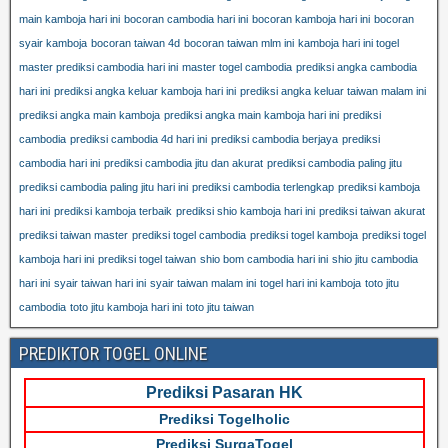
main kamboja hari ini
bocoran cambodia hari ini
bocoran kamboja hari ini
bocoran
syair kamboja
bocoran taiwan 4d
bocoran taiwan mlm ini
kamboja hari ini togel
master prediksi cambodia hari ini
master togel cambodia
prediksi angka cambodia
hari ini
prediksi angka keluar kamboja hari ini
prediksi angka keluar taiwan malam ini
prediksi angka main kamboja
prediksi angka main kamboja hari ini
prediksi
cambodia
prediksi cambodia 4d hari ini
prediksi cambodia berjaya
prediksi
cambodia hari ini
prediksi cambodia jitu dan akurat
prediksi cambodia paling jitu
prediksi cambodia paling jitu hari ini
prediksi cambodia terlengkap
prediksi kamboja
hari ini
prediksi kamboja terbaik
prediksi shio kamboja hari ini
prediksi taiwan akurat
prediksi taiwan master
prediksi togel cambodia
prediksi togel kamboja
prediksi togel
kamboja hari ini
prediksi togel taiwan
shio bom cambodia hari ini
shio jitu cambodia
hari ini
syair taiwan hari ini
syair taiwan malam ini
togel hari ini kamboja
toto jitu
cambodia
toto jitu kamboja hari ini
toto jitu taiwan
PREDIKTOR TOGEL ONLINE
Prediksi Pasaran HK
Prediksi Togelholic
Prediksi SurgaTogel