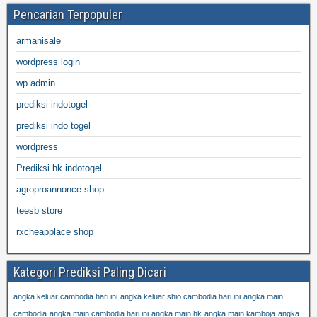
Pencarian Terpopuler
armanisale
wordpress login
wp admin
prediksi indotogel
prediksi indo togel
wordpress
Prediksi hk indotogel
agroproannonce shop
teesb store
rxcheapplace shop
Kategori Prediksi Paling Dicari
angka keluar cambodia hari ini
angka keluar shio cambodia hari ini
angka main
cambodia
angka main cambodia hari ini
angka main hk
angka main kamboja
angka