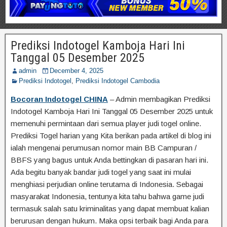
Prediksi Indotogel Kamboja Hari Ini
Tanggal 05 Desember 2025
admin
December 4, 2025
Prediksi Indotogel
,
Prediksi Indotogel Cambodia
Bocoran Indotogel CHINA
– Admin membagikan Prediksi
Indotogel Kamboja Hari Ini Tanggal 05 Desember 2025 untuk
memenuhi permintaan dari semua player judi togel online.
Prediksi Togel harian yang Kita berikan pada artikel di blog ini
ialah mengenai perumusan nomor main BB Campuran /
BBFS yang bagus untuk Anda bettingkan di pasaran hari ini.
Ada begitu banyak bandar judi togel yang saat ini mulai
menghiasi perjudian online terutama di Indonesia. Sebagai
masyarakat Indonesia, tentunya kita tahu bahwa game judi
termasuk salah satu kriminalitas yang dapat membuat kalian
berurusan dengan hukum. Maka opsi terbaik bagi Anda para