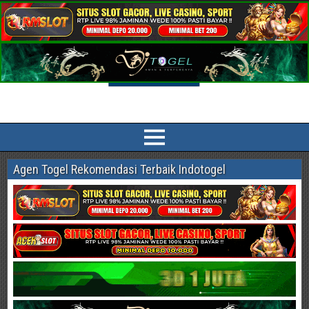
Indotogel HK Prediksi Togel Terlengkap
Prediksi Indotogel HK, Singapore Pools, Sidney, China, Taiwan, Cambodia
Paling Akurat dan jitu sesuai bocoran angka main dan syair togel online
Agen Togel Rekomendasi Terbaik Indotogel