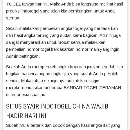
TOGEL taiwan hari ini. Maka Anda bisa langsung melihat hasil
prediksi indotogel yang telah kita perhitungkan untuk Anda
semua.
Selain melakukan pembelian angka togel yang berdasarkan
dari hasil angka tarung yang sudah kami bagikan. Admin juga
sangat menyarankan untuk Sobat semua melakukan
pembelian nomor togel berdasarkan nomor main yang ingin
Admin bettingkan.
Setelah Anda memperoleh angka bocoran jitu yang sudah kita
bagikan hari ini ataupun angka jitu yang sudah Anda peroleh
sendiri. Maka tahap selanjutnya adalah kami ingin
merekomendasikan beberapa BANDAR TOGEL TERAMAN
di Indonesia saat ini.
SITUS SYAIR INDOTOGEL CHINA WAJIB
HADIR HARI INI
Sudah mulai tertarik dan cocok dengan hasil angka ikut yang