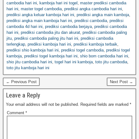
cambodia hari ini
,
kamboja hari ini togel
,
master prediksi cambodia
hari ini
,
master togel cambodia
,
prediksi angka cambodia hari ini
,
prediksi angka keluar kamboja hari ini
,
prediksi angka main kamboja
,
prediksi angka main kamboja hari ini
,
prediksi cambodia
,
prediksi
cambodia 4d hari ini
,
prediksi cambodia berjaya
,
prediksi cambodia
hari ini
,
prediksi cambodia jitu dan akurat
,
prediksi cambodia paling
jitu
,
prediksi cambodia paling jitu hari ini
,
prediksi cambodia
terlengkap
,
prediksi kamboja hari ini
,
prediksi kamboja terbaik
,
prediksi shio kamboja hari ini
,
prediksi togel cambodia
,
prediksi togel
kamboja
,
prediksi togel kamboja hari ini
,
shio bom cambodia hari ini
,
shio jitu cambodia hari ini
,
togel hari ini kamboja
,
toto jitu cambodia
,
toto jitu kamboja hari ini
← Previous Post
Next Post →
Leave a Reply
Your email address will not be published.
Required fields are marked
*
Comment
*