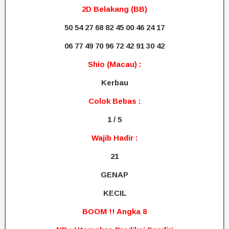
2D Belakang (BB)
50 54 27 68 82 45 00 46 24 17
06 77 49 70 96 72 42 91 30 42
Shio (Macau) :
Kerbau
Colok Bebas :
1 / 5
Wajib Hadir :
21
GENAP
KECIL
BOOM !! Angka 8