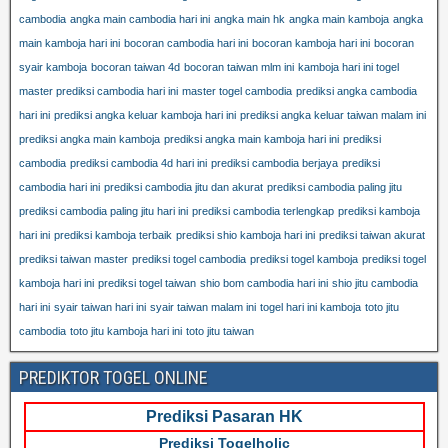
cambodia
angka main cambodia hari ini
angka main hk
angka main kamboja
angka
main kamboja hari ini
bocoran cambodia hari ini
bocoran kamboja hari ini
bocoran
syair kamboja
bocoran taiwan 4d
bocoran taiwan mlm ini
kamboja hari ini togel
master prediksi cambodia hari ini
master togel cambodia
prediksi angka cambodia
hari ini
prediksi angka keluar kamboja hari ini
prediksi angka keluar taiwan malam ini
prediksi angka main kamboja
prediksi angka main kamboja hari ini
prediksi
cambodia
prediksi cambodia 4d hari ini
prediksi cambodia berjaya
prediksi
cambodia hari ini
prediksi cambodia jitu dan akurat
prediksi cambodia paling jitu
prediksi cambodia paling jitu hari ini
prediksi cambodia terlengkap
prediksi kamboja
hari ini
prediksi kamboja terbaik
prediksi shio kamboja hari ini
prediksi taiwan akurat
prediksi taiwan master
prediksi togel cambodia
prediksi togel kamboja
prediksi togel
kamboja hari ini
prediksi togel taiwan
shio bom cambodia hari ini
shio jitu cambodia
hari ini
syair taiwan hari ini
syair taiwan malam ini
togel hari ini kamboja
toto jitu
cambodia
toto jitu kamboja hari ini
toto jitu taiwan
PREDIKTOR TOGEL ONLINE
Prediksi Pasaran HK
Prediksi Togelholic