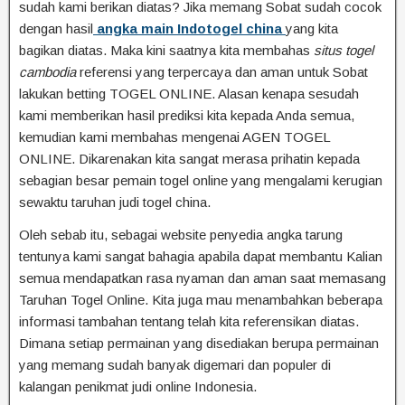
sudah kami berikan diatas? Jika memang Sobat sudah cocok
dengan hasil
angka main Indotogel china
yang kita
bagikan diatas. Maka kini saatnya kita membahas
situs togel
cambodia
referensi yang terpercaya dan aman untuk Sobat
lakukan betting TOGEL ONLINE. Alasan kenapa sesudah
kami memberikan hasil prediksi kita kepada Anda semua,
kemudian kami membahas mengenai AGEN TOGEL
ONLINE. Dikarenakan kita sangat merasa prihatin kepada
sebagian besar pemain togel online yang mengalami kerugian
sewaktu taruhan judi togel china.
Oleh sebab itu, sebagai website penyedia angka tarung
tentunya kami sangat bahagia apabila dapat membantu Kalian
semua mendapatkan rasa nyaman dan aman saat memasang
Taruhan Togel Online. Kita juga mau menambahkan beberapa
informasi tambahan tentang telah kita referensikan diatas.
Dimana setiap permainan yang disediakan berupa permainan
yang memang sudah banyak digemari dan populer di
kalangan penikmat judi online Indonesia.