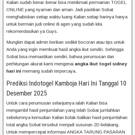
Kalian sudah benar-benar bisa menikmati permainan TOGEL
ONLINE yang nyaman dan aman. Jadi pastikan Sobat
menghabiskan setiap waktu luang Kalian setiap harinya hanya
untuk bermain judi online di agen yang sudah kita
rekomendasikan ya Guys.
Mungkin dapat admin berikan sedikit bocoran atau tips untuk
Anda yang ingin membuat hasil angka ikut sendiri. Sehingga
Sobat bisa memastikan sendiri, bahwa perumusan dan
perhitungan akurat kami mengenai
angka ikut togel sidney
hari ini
memang sudah terpercaya.
Prediksi Indotogel Kamboja Hari Ini Tanggal 10
Desember 2025
Untuk cara perumusan selanjutnya ialah Kalian bisa
mengambil hasil penjumlahan yang telah Sobat jumlahkan
sebelumnya kemudian Kalian bolak-balikan hasil penjumlahan
total angka Sobat tersebut menjadi susunan 2D belakang.
Untuk mempercepat informasi ANGKA TARUNG PASARAN