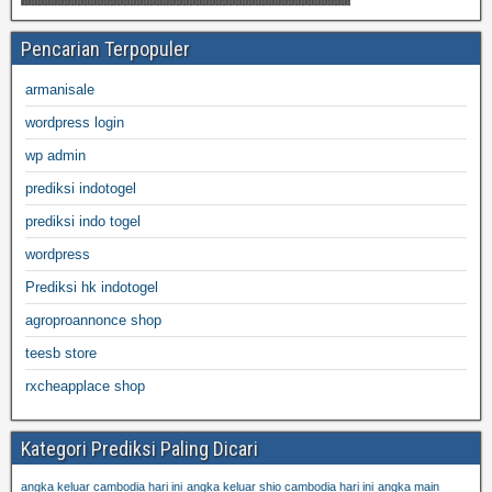
Pencarian Terpopuler
armanisale
wordpress login
wp admin
prediksi indotogel
prediksi indo togel
wordpress
Prediksi hk indotogel
agroproannonce shop
teesb store
rxcheapplace shop
Kategori Prediksi Paling Dicari
angka keluar cambodia hari ini
angka keluar shio cambodia hari ini
angka main