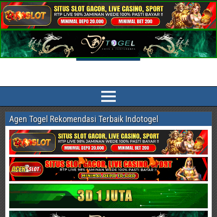
Indotogel HK Prediksi Togel Terlengkap
Prediksi Indotogel HK, Singapore Pools, Sidney, China, Taiwan, Cambodia
Paling Akurat dan jitu sesuai bocoran angka main dan syair togel online
Agen Togel Rekomendasi Terbaik Indotogel