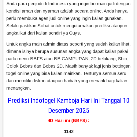
Anda para penjudi di Indonesia yang ingin bermain judi dengan
kondisi aman dan nyaman adalah secara online. Anda hanya
perlu membuka agen judi online yang ingin kalian gunakan.
Selalu pastikan Sobat untuk mengutamakan prediksi ataupun
angka ikut dari kalian sendiri ya Guys.
Untuk angka main admin diatas seperti yang sudah kalian lihat,
dimana isinya berupa susunan angka yang dapat kalian pakai
pada menu BBFS atau BB CAMPURAN, 2D belakang, Shio,
Colok Bebas dan Bebas 2D. Masih banyak lagi jenis bettingan
togel online yang bisa kalian mainkan. Tentunya semua seru
dan memiliki diskon ataupun hadiah yang menarik bagi kalian
menangkan.
Prediksi Indotogel Kamboja Hari Ini Tanggal 10
Desember 2025
4D Hari ini (BBFS) :
1142