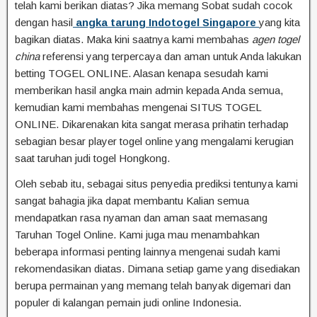
telah kami berikan diatas? Jika memang Sobat sudah cocok
dengan hasil
angka tarung Indotogel Singapore
yang kita
bagikan diatas. Maka kini saatnya kami membahas
agen togel
china
referensi yang terpercaya dan aman untuk Anda lakukan
betting TOGEL ONLINE. Alasan kenapa sesudah kami
memberikan hasil angka main admin kepada Anda semua,
kemudian kami membahas mengenai SITUS TOGEL
ONLINE. Dikarenakan kita sangat merasa prihatin terhadap
sebagian besar player togel online yang mengalami kerugian
saat taruhan judi togel Hongkong.
Oleh sebab itu, sebagai situs penyedia prediksi tentunya kami
sangat bahagia jika dapat membantu Kalian semua
mendapatkan rasa nyaman dan aman saat memasang
Taruhan Togel Online. Kami juga mau menambahkan
beberapa informasi penting lainnya mengenai sudah kami
rekomendasikan diatas. Dimana setiap game yang disediakan
berupa permainan yang memang telah banyak digemari dan
populer di kalangan pemain judi online Indonesia.