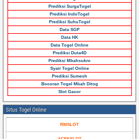
Prediksi SurgaTogel
Prediksi IndoTogel
Prediksi SuhuTogel
Data SGP
Data HK
Data Togel Online
Prediksi Duta4D
Prediksi Mbahsukro
Syair Togel Online
Prediksi Sumesh
Bocoran Togel Mbah Ditog
Slot Gacor
Situs Togel Online
RMSLOT
ACEKSLOT