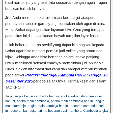
hasil nomor jitu yang telah kita sesuaikan dengan agen – agen
bocoran terbaik lainnya.
Jika Anda membutuhkan informasi lebih lanjut ataupun
pertanyaan seputar game yang disediakan oleh agen di atas.
Maka Sobat dapat gunakan layanan Live Chat yang terdapat
pada situs ini di bagian kanan bawah tampilan layar kalian.
Inilah beberapa saran positif yang dapat kita bagikan kepada
Sobat agar bisa menjadi pemain judi online yang smart dan
bijak. Sehingga Anda bisa bertahan dalam jangka panjang
untuk menikmati sensasi enaknya memainkan judi online ya
Guys. Sekian informasi dari kami dan sampai ketemu kembali
pada artikel
Prediksi Indotogel Kamboja Hari Ini Tanggal 16
Desember 2025
periode selanjutnya. Terima kasih dan salam
JACKPOT!
Tags:
angka keluar cambodia hari ini
,
angka keluar shio cambodia
hari ini
,
angka main cambodia
,
angka main cambodia hari ini
,
angka
main kamboja
,
angka main kamboja hari ini
,
bocoran cambodia hari
ini
,
bocoran kamboja hari ini
,
bocoran syair kamboja
,
Cambodia angka