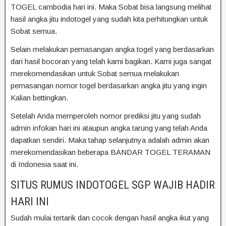
TOGEL cambodia hari ini. Maka Sobat bisa langsung melihat
hasil angka jitu indotogel yang sudah kita perhitungkan untuk
Sobat semua.
Selain melakukan pemasangan angka togel yang berdasarkan
dari hasil bocoran yang telah kami bagikan. Kami juga sangat
merekomendasikan untuk Sobat semua melakukan
pemasangan nomor togel berdasarkan angka jitu yang ingin
Kalian bettingkan.
Setelah Anda memperoleh nomor prediksi jitu yang sudah
admin infokan hari ini ataupun angka tarung yang telah Anda
dapatkan sendiri. Maka tahap selanjutnya adalah admin akan
merekomendasikan beberapa BANDAR TOGEL TERAMAN
di Indonesia saat ini.
SITUS RUMUS INDOTOGEL SGP WAJIB HADIR
HARI INI
Sudah mulai tertarik dan cocok dengan hasil angka ikut yang