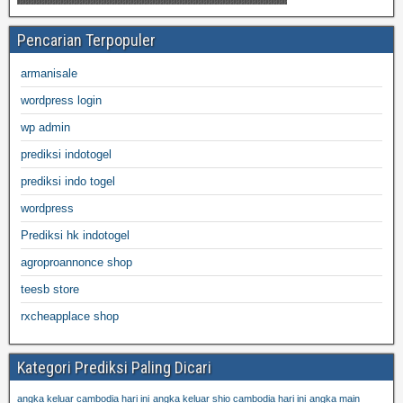
Pencarian Terpopuler
armanisale
wordpress login
wp admin
prediksi indotogel
prediksi indo togel
wordpress
Prediksi hk indotogel
agroproannonce shop
teesb store
rxcheapplace shop
Kategori Prediksi Paling Dicari
angka keluar cambodia hari ini
angka keluar shio cambodia hari ini
angka main