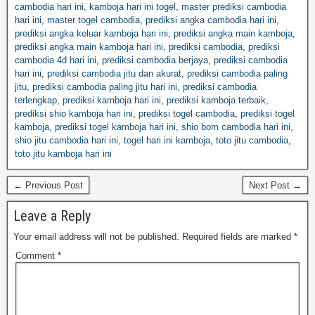
cambodia hari ini
,
kamboja hari ini togel
,
master prediksi cambodia
hari ini
,
master togel cambodia
,
prediksi angka cambodia hari ini
,
prediksi angka keluar kamboja hari ini
,
prediksi angka main kamboja
,
prediksi angka main kamboja hari ini
,
prediksi cambodia
,
prediksi
cambodia 4d hari ini
,
prediksi cambodia berjaya
,
prediksi cambodia
hari ini
,
prediksi cambodia jitu dan akurat
,
prediksi cambodia paling
jitu
,
prediksi cambodia paling jitu hari ini
,
prediksi cambodia
terlengkap
,
prediksi kamboja hari ini
,
prediksi kamboja terbaik
,
prediksi shio kamboja hari ini
,
prediksi togel cambodia
,
prediksi togel
kamboja
,
prediksi togel kamboja hari ini
,
shio bom cambodia hari ini
,
shio jitu cambodia hari ini
,
togel hari ini kamboja
,
toto jitu cambodia
,
toto jitu kamboja hari ini
← Previous Post
Next Post →
Leave a Reply
Your email address will not be published.
Required fields are marked
*
Comment
*