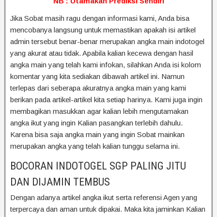
NB : Utamakan Prediksi Sendiri
Jika Sobat masih ragu dengan informasi kami, Anda bisa
mencobanya langsung untuk memastikan apakah isi artikel
admin tersebut benar-benar merupakan angka main indotogel
yang akurat atau tidak. Apabila kalian kecewa dengan hasil
angka main yang telah kami infokan, silahkan Anda isi kolom
komentar yang kita sediakan dibawah artikel ini. Namun
terlepas dari seberapa akuratnya angka main yang kami
berikan pada artikel-artikel kita setiap harinya. Kami juga ingin
membagikan masukkan agar kalian lebih mengutamakan
angka ikut yang ingin Kalian pasangkan terlebih dahulu.
Karena bisa saja angka main yang ingin Sobat mainkan
merupakan angka yang telah kalian tunggu selama ini.
BOCORAN INDOTOGEL SGP PALING JITU
DAN DIJAMIN TEMBUS
Dengan adanya artikel angka ikut serta referensi Agen yang
terpercaya dan aman untuk dipakai. Maka kita jaminkan Kalian