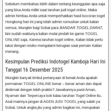
Sebelum membahas lebih dalam tentang keunggulan apa saja
yang bisa Anda miliki saat taruhan judi togel online. Maka
admin himbau Anda untuk memperhatikan hasil bocoran togel
Hongkong hari ini yang telah admin rumuskan untuk kalian
semua. Mungkin bagi Sobat para
BANDAR TOGEL DARAT
,
kini sudah waktunya kalian mulai pindah ke game TOGEL
ONLINE saja. Karena taruhan togel online, Kalian tidak perlu
takut dengan resiko mengalami kerugian saat pemain Kalian
menang.
Kesimpulan Prediksi Indotogel Kamboja Hari Ini
Tanggal 16 Desember 2025
Mungkin banyak timbul pertanyaan di benak Anda apakah
permainan TOGEL ONLINE benar – benar aman dan dapat
dinikmati dengan lebih praktis? Jawabannya pasti Aman,
Nyaman dan Terpercaya kok kalau taruhan Togel Online itu.
Asal mainnya jangan di AGEN JUDI TOGEL yang salah ya
Sobat. Untuk angka jitu yang admin bagikan ini, merupakan