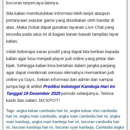
bocoran terpercaya lainnya.
Bila kalian membutuhkan informasi lebih lanjut ataupun
pertanyaan seputar game yang disediakan oleh bandar di
atas. Maka Sobat dapat gunakan layanan Live Chat yang
tersedia pada situs ini di bagian kanan bawah tampilan layar
kalian.
Inilah beberapa saran positif yang dapat kita berikan kepada
kalian agar bisa menjadi player judi online yang pintar dan
bijak. Sehingga kalian bisa bertahan dalam jangka panjang
agar dapat menikmati sensasi nikmatnya memainkan judi
online ya Guys. Sekian informasi dari admin dan sampai
jumpa lagi di artikel
Prediksi Indotogel Kamboja Hari Ini
Tanggal 19 Desember 2025
periode selanjutnya. Terima
kasih dan salam JACKPOT!
Tags:
angka keluar cambodia hari ini
,
angka keluar shio cambodia
hari ini
,
angka main cambodia
,
angka main cambodia hari ini
,
angka
main kamboja
,
angka main kamboja hari ini
,
bocoran cambodia hari
ini
,
bocoran kamboja hari ini
,
bocoran syair kamboja
,
Cambodia angka