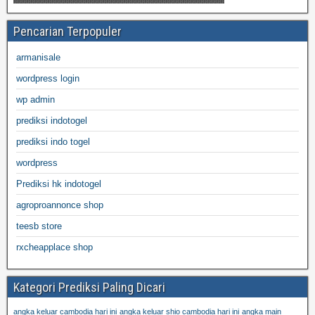
Pencarian Terpopuler
armanisale
wordpress login
wp admin
prediksi indotogel
prediksi indo togel
wordpress
Prediksi hk indotogel
agroproannonce shop
teesb store
rxcheapplace shop
Kategori Prediksi Paling Dicari
angka keluar cambodia hari ini
angka keluar shio cambodia hari ini
angka main