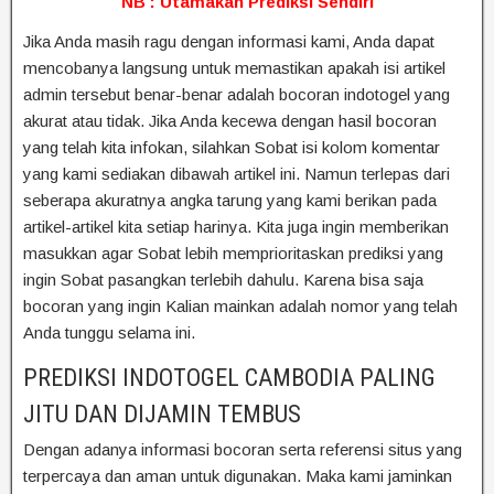
NB : Utamakan Prediksi Sendiri
Jika Anda masih ragu dengan informasi kami, Anda dapat
mencobanya langsung untuk memastikan apakah isi artikel
admin tersebut benar-benar adalah bocoran indotogel yang
akurat atau tidak. Jika Anda kecewa dengan hasil bocoran
yang telah kita infokan, silahkan Sobat isi kolom komentar
yang kami sediakan dibawah artikel ini. Namun terlepas dari
seberapa akuratnya angka tarung yang kami berikan pada
artikel-artikel kita setiap harinya. Kita juga ingin memberikan
masukkan agar Sobat lebih memprioritaskan prediksi yang
ingin Sobat pasangkan terlebih dahulu. Karena bisa saja
bocoran yang ingin Kalian mainkan adalah nomor yang telah
Anda tunggu selama ini.
PREDIKSI INDOTOGEL CAMBODIA PALING
JITU DAN DIJAMIN TEMBUS
Dengan adanya informasi bocoran serta referensi situs yang
terpercaya dan aman untuk digunakan. Maka kami jaminkan