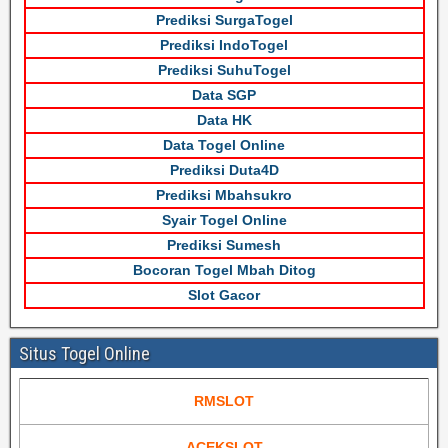
Prediksi SurgaTogel
Prediksi IndoTogel
Prediksi SuhuTogel
Data SGP
Data HK
Data Togel Online
Prediksi Duta4D
Prediksi Mbahsukro
Syair Togel Online
Prediksi Sumesh
Bocoran Togel Mbah Ditog
Slot Gacor
Situs Togel Online
RMSLOT
ACEKSLOT