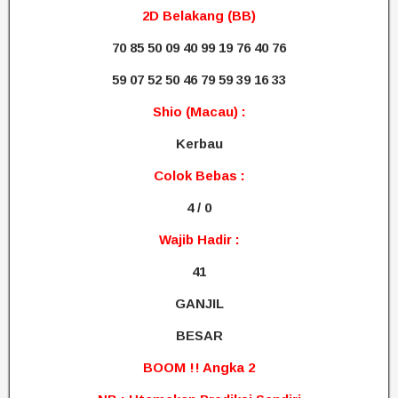
2D Belakang (BB)
70 85 50 09 40 99 19 76 40 76
59 07 52 50 46 79 59 39 16 33
Shio (Macau) :
Kerbau
Colok Bebas :
4 / 0
Wajib Hadir :
41
GANJIL
BESAR
BOOM !! Angka 2