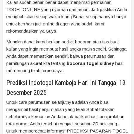
Kalian sudah benar-benar dapat menikmati permainan
TOGEL ONLINE yang nyaman dan aman. Jadi pastikan Anda
menghabiskan setiap waktu luang Sobat setiap harinya hanya
untuk bermain judi online di agen yang sudah kami
rekomendasikan ya Guys.
Mungkin dapat kami berikan sedikit bocoran atau tips buat
kalian yang ingin membuat hasil angka main sendiri. Sehingga
Anda dapat memastikan sendiri, bahwa perumusan dan
perhitungan akurat kita tentang
bocoran togel sidney hari
ini
memang telah terpercaya.
Prediksi Indotogel Kamboja Hari Ini Tanggal 19
Desember 2025
Untuk cara perumusan selanjutnya adalah Anda bisa
mengambil hasil penjumlahan yang telah Sobat totalkan
sebelumnya kemudian Anda bolak-balikan hasil penjumlahan
total nomor Anda tersebut menjadi susunan 2D belakang.
Untuk mempercepat informasi PREDIKSI PASARAN TOGEL