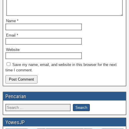
Name
*
Email
*
Website
Save my name, email, and website in this browser for the next
time I comment.
Pencarian
YowesJP