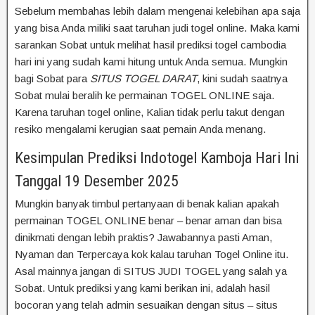
Sebelum membahas lebih dalam mengenai kelebihan apa saja
yang bisa Anda miliki saat taruhan judi togel online. Maka kami
sarankan Sobat untuk melihat hasil prediksi togel cambodia
hari ini yang sudah kami hitung untuk Anda semua. Mungkin
bagi Sobat para
SITUS TOGEL DARAT
, kini sudah saatnya
Sobat mulai beralih ke permainan TOGEL ONLINE saja.
Karena taruhan togel online, Kalian tidak perlu takut dengan
resiko mengalami kerugian saat pemain Anda menang.
Kesimpulan Prediksi Indotogel Kamboja Hari Ini
Tanggal 19 Desember 2025
Mungkin banyak timbul pertanyaan di benak kalian apakah
permainan TOGEL ONLINE benar – benar aman dan bisa
dinikmati dengan lebih praktis? Jawabannya pasti Aman,
Nyaman dan Terpercaya kok kalau taruhan Togel Online itu.
Asal mainnya jangan di SITUS JUDI TOGEL yang salah ya
Sobat. Untuk prediksi yang kami berikan ini, adalah hasil
bocoran yang telah admin sesuaikan dengan situs – situs