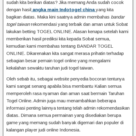
sudah kita berikan diatas? Jika memang Anda sudah cocok
dengan hasil
angka main Indotogel china
yang kita
bagikan diatas. Maka kini saatnya admin membahas
bandar
togel taiwan
rekomendasi yang terbaik dan aman untuk Sobat
lakukan betting TOGEL ONLINE. Alasan kenapa setelah kami
memberikan hasil prediksi kita kepada Sobat semua,
kemudian kami membahas tentang BANDAR TOGEL
ONLINE. Dikarenakan kita sangat merasa prihatin terhadap
sebagian besar pemain togel online yang mengalami
kekalahan sewaktu taruhan judi togel taiwan.
Oleh sebab itu, sebagai website penyedia bocoran tentunya
kami sangat senang apabila bisa membantu Kalian semua
memperoleh rasa nyaman dan aman saat bermain Taruhan
Togel Online. Admin juga mau menambahkan beberapa
informasi penting lainnya tentang telah admin rekomendasikan
diatas. Dimana semua permainan yang disediakan berupa
game yang memang sudah banyak digemari dan populer di
kalangan player judi online Indonesia.