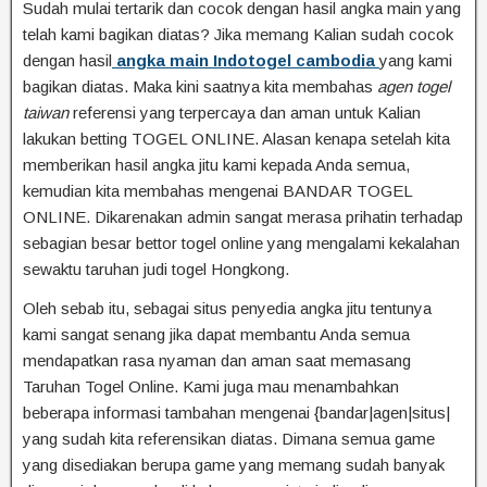
Sudah mulai tertarik dan cocok dengan hasil angka main yang
telah kami bagikan diatas? Jika memang Kalian sudah cocok
dengan hasil
angka main Indotogel cambodia
yang kami
bagikan diatas. Maka kini saatnya kita membahas
agen togel
taiwan
referensi yang terpercaya dan aman untuk Kalian
lakukan betting TOGEL ONLINE. Alasan kenapa setelah kita
memberikan hasil angka jitu kami kepada Anda semua,
kemudian kita membahas mengenai BANDAR TOGEL
ONLINE. Dikarenakan admin sangat merasa prihatin terhadap
sebagian besar bettor togel online yang mengalami kekalahan
sewaktu taruhan judi togel Hongkong.
Oleh sebab itu, sebagai situs penyedia angka jitu tentunya
kami sangat senang jika dapat membantu Anda semua
mendapatkan rasa nyaman dan aman saat memasang
Taruhan Togel Online. Kami juga mau menambahkan
beberapa informasi tambahan mengenai {bandar|agen|situs|
yang sudah kita referensikan diatas. Dimana semua game
yang disediakan berupa game yang memang sudah banyak