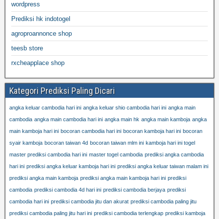
wordpress
Prediksi hk indotogel
agroproannonce shop
teesb store
rxcheapplace shop
Kategori Prediksi Paling Dicari
angka keluar cambodia hari ini
angka keluar shio cambodia hari ini
angka main
cambodia
angka main cambodia hari ini
angka main hk
angka main kamboja
angka
main kamboja hari ini
bocoran cambodia hari ini
bocoran kamboja hari ini
bocoran
syair kamboja
bocoran taiwan 4d
bocoran taiwan mlm ini
kamboja hari ini togel
master prediksi cambodia hari ini
master togel cambodia
prediksi angka cambodia
hari ini
prediksi angka keluar kamboja hari ini
prediksi angka keluar taiwan malam ini
prediksi angka main kamboja
prediksi angka main kamboja hari ini
prediksi
cambodia
prediksi cambodia 4d hari ini
prediksi cambodia berjaya
prediksi
cambodia hari ini
prediksi cambodia jitu dan akurat
prediksi cambodia paling jitu
prediksi cambodia paling jitu hari ini
prediksi cambodia terlengkap
prediksi kamboja