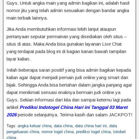
Guys. Untuk angka main yang admin bagikan ini, adalah hasil
nomor jitu yang telah admin sesuaikan dengan bandar angka
main terbaik lainnya.
Jika Anda membutuhkan informasi lebih lanjut ataupun
pertanyaan seputar permainan yang disediakan oleh situs –
situs di atas. Maka Anda bisa gunakan layanan Live Chat
yang terdapat pada blog ini di bagian kanan bawah tampilan
layar kalian.
Inilah beberapa saran positif yang bisa admin bagikan kepada
kalian agar dapat menjadi pemain judi online yang smart dan
bijak. Sehingga Anda bisa bertahan dalam jangka panjang agar
dapat menikmati sensasi enaknya bermain judi online ya
Guys. Sekian informasi dari kita dan sampai ketemu lagi pada
artikel
Prediksi Indotogel China Hari ini Tanggal 03 Maret
2026
periode selanjutnya. Terima kasih dan salam JACKPOT!
Tags:
angka keluar china
,
data china
,
data china hari ini
,
data
pengeluaran china
,
nomor togel china
,
prediksi togel china
,
totobet
china