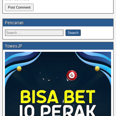
Pencarian
YowesJP