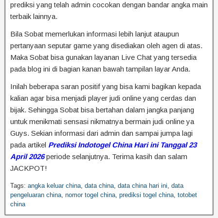
prediksi yang telah admin cocokan dengan bandar angka main
terbaik lainnya.
Bila Sobat memerlukan informasi lebih lanjut ataupun
pertanyaan seputar game yang disediakan oleh agen di atas.
Maka Sobat bisa gunakan layanan Live Chat yang tersedia
pada blog ini di bagian kanan bawah tampilan layar Anda.
Inilah beberapa saran positif yang bisa kami bagikan kepada
kalian agar bisa menjadi player judi online yang cerdas dan
bijak. Sehingga Sobat bisa bertahan dalam jangka panjang
untuk menikmati sensasi nikmatnya bermain judi online ya
Guys. Sekian informasi dari admin dan sampai jumpa lagi
pada artikel
Prediksi Indotogel China Hari ini Tanggal 23
April 2026
periode selanjutnya. Terima kasih dan salam
JACKPOT!
Tags:
angka keluar china
,
data china
,
data china hari ini
,
data
pengeluaran china
,
nomor togel china
,
prediksi togel china
,
totobet
china