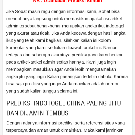
NB : Utamakan Prediksi Sendiri
Jika Sobat masih ragu dengan informasi kami, Sobat bisa
mencobanya langsung untuk memastikan apakah isi artikel
admin tersebut benar-benar merupakan angka ikut indotogel
yang akurat atau tidak. Jika Anda kecewa dengan hasil angka
ikut yang telah kami bagikan, silahkan kalian isi kolom
komentar yang kami sediakan dibawah artikel ini. Namun
terlepas dari seberapa akuratnya prediksi yang kami berikan
pada artikel-artikel admin setiap harinya. Kami juga ingin
membagikan masukkan agar Anda lebih mengutamakan
angka jitu yang ingin Kalian pasangkan terlebih dahulu. Karena
bisa saja prediksi yang ingin Anda mainkan adalah nomor
yang sudah kalian tunggu selama ini.
PREDIKSI INDOTOGEL CHINA PALING JITU
DAN DIJAMIN TEMBUS
Dengan adanya informasi prediksi serta referensi situs yang
terpercaya dan aman untuk dimainkan. Maka kami jaminkan