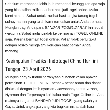
Sebelum membahas lebih jauh mengenai keunggulan apa saja
yang bisa kalian miliki saat bermain judi togel online. Maka
kami himbau Sobat untuk melihat hasil angka tarung togel
sidney hari ini yang telah kami rumuskan untuk Anda semua.
Mungkin bagi Anda para
BANDAR TOGEL DARAT
, kini sudah
waktunya Sobat mulai pindah ke permainan TOGEL ONLINE
saja. Karena bermain togel online, Kalian tidak perlu takut
dengan resiko mengalami kerugian saat pemain Anda
menang.
Kesimpulan Prediksi Indotogel China Hari ini
Tanggal 23 April 2026
Mungkin banyak timbul pertanyaan di benak kalian apakah
permainan TOGEL ONLINE benar – benar aman dan dapat
dinikmati dengan lebih nyaman? Jawabannya tentu Aman,
Nyaman dan Terpercaya kok kalau main Togel Online itu. Asal
mainnya jangan di BANDAR JUDI TOGEL yang salah ya
Guys. Untuk angka jitu yang kita bagikan ini, adalah hasil