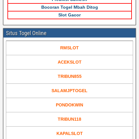
Bocoran Togel Mbah Ditog
Slot Gacor
Situs Togel Online
RMSLOT
ACEKSLOT
TRIBUN855
SALAMJPTOGEL
PONDOKWIN
TRIBUN118
KAPALSLOT